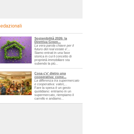
edazionali
Sostenibilità 2026: la
Direttiva Green...
La vera parola chiave per il
futuro del real estate e'...
Siamo entrati in una fase
storica in cui il concetto di
proprietà immobiliare sta
subendo la più...
Cosa c'e' dietro una
cooperativa: come...
La differenza tra supermercato
e cooperativa: valori,...
Fare la spesa è un gesto
quotidiano: entriamo in un
supermercato, riempiamo il
carrello e andiamo...