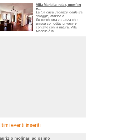
Villa Mariella: relax, comfort
e...
La tua casa vacanze ideale tra
spiaggia, movida e...
Se cerchi una vacanza che
unisca comodità, privacy e
contatto con la natura, Villa
Mariella è la...
ltimi eventi inseriti
aurizio molinari ad osimo