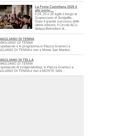
La Festa Castellana 2026 è
alle porte:...
Il 24, 25 e 26 luglio il borgo di
Scapezzano di Senigallia...
Dopo il grande successo delle
ultime edizioni, il Circolo ACLI
&ldquo;Belvedere di...
MAGLIANO DI TENNA
MAGLIANO DI TENNA
 spettacolo è in programma in Piazza Gramsci a
GLIANO DI TENNA e non a Monte San Martino...
MAGLIANO DI TELLA
MAGLIANO DI TENNA
 spettacolo di svolgerà&nbsp; in Piazza Gramsci a
GLIANO DI TENNA e non a MONTE SAN...