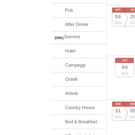
Pub
set
se
04
2
2026
202
After Dinner
Dormire
Hotel
set
Campeggi
04
2026
Ostelli
Airbnb
lug
ag
Country House
31
0
2026
202
Bed & Breakfast