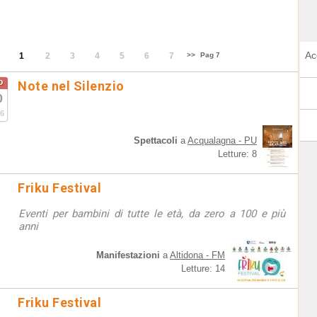
Ac
1
2
3
4
5
6
7
>>
Pag 7
o
Note nel Silenzio
0
6
Spettacoli
a
Acqualagna - PU
Letture: 8
Friku Festival
Eventi per bambini di tutte le età, da zero a 100 e più
anni
Manifestazioni
a
Altidona - FM
Letture: 14
Friku Festival