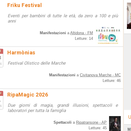
Friku Festival
Eventi per bambini di tutte le età, da zero a 100 e più
anni
Manifestazioni
a
Altidona - FM
Letture: 14
t
Harmònias
3
Festival Olistico delle Marche
6
Manifestazioni
a
Civitanova Marche - MC
Letture: 46
o
RipaMagic 2026
1
Due giorni di magia, grandi illusioni, spettacoli e
6
laboratori per tutta la famiglia
U
Spettacoli
a
Ripatransone - AP
Letture: 45
M