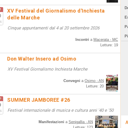
D
t
XV Festival del Giornalismo d'Inchiesta
0
delle Marche
E
6
Pa
Cinque appuntamenti dal 4 al 20 settembre 2026
P
Incontri
a
Macerata - MC
Letture: 19
Don Walter Insero ad Osimo
XV Festival Giornalismo Inchiesta Marche
Convegni
a
Osimo - AN
Letture: 20
o
SUMMER JAMBOREE #26
9
Festival internazionale di musica e cultura anni '40 e '50
6
Manifestazioni
a
Senigallia - AN
A
Letture: 123