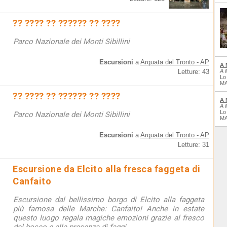
?? ???? ?? ?????? ?? ????
Parco Nazionale dei Monti Sibillini
Escursioni
a
Arquata del Tronto - AP
A 
Letture: 43
A 
Lo
MA
?? ???? ?? ?????? ?? ????
A 
A 
Lo
Parco Nazionale dei Monti Sibillini
MA
Escursioni
a
Arquata del Tronto - AP
Letture: 31
Escursione da Elcito alla fresca faggeta di
Canfaito
Escursione dal bellissimo borgo di Elcito alla faggeta
più famosa delle Marche: Canfaito! Anche in estate
questo luogo regala magiche emozioni grazie al fresco