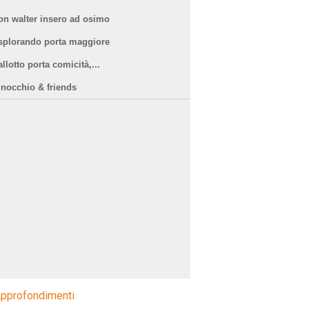
on walter insero ad osimo
splorando porta maggiore
llotto porta comicità,...
inocchio & friends
pprofondimenti