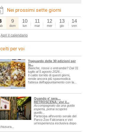
Nei prossimi sette giorni
8
9
10
11
12
13
14
ab
dom
lun
mar
mer
gio
ven
Apri il calendario
celti per voi
Traguardo delle 30 edizioni per
la...
Bianche, rosse o entrambe? Dal 31
luglio al 5 agosto 2026...
Il caldo torrido di questi giorni,
rende ancora più spasmodica
l'attesa dell'appuntamento con la...
Quando e' sera…
RETROSCENA: vivi il...
Accompagnato da una guida
esperta, potrai scoprire
quello...
Partecipa all'evento serale del
Parco Zoo Falconara e vivi
un'esperienza esclusiva dopo
chiusura...