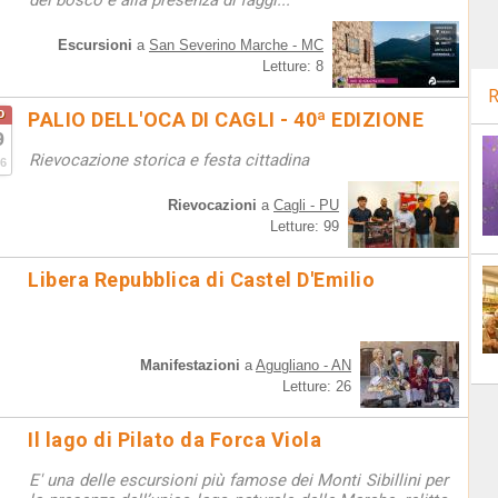
del bosco e alla presenza di faggi...
Escursioni
a
San Severino Marche - MC
Letture: 8
R
o
PALIO DELL'OCA DI CAGLI - 40ª EDIZIONE
9
Rievocazione storica e festa cittadina
6
Rievocazioni
a
Cagli - PU
Letture: 99
Libera Repubblica di Castel D'Emilio
Manifestazioni
a
Agugliano - AN
Letture: 26
Il lago di Pilato da Forca Viola
E' una delle escursioni più famose dei Monti Sibillini per