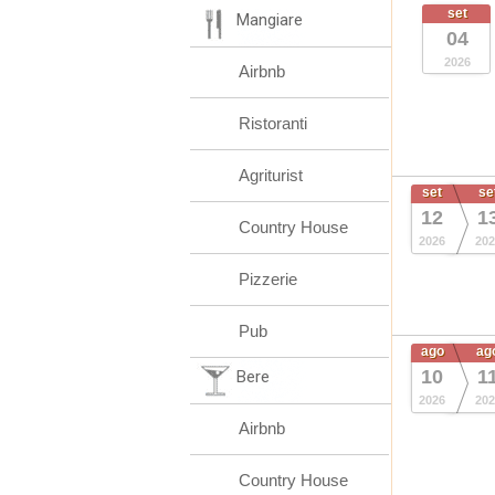
set
Mangiare
04
2026
Airbnb
Ristoranti
Agriturist
set
se
12
1
Country House
2026
202
Pizzerie
Pub
ago
ag
10
1
Bere
2026
202
Airbnb
Country House