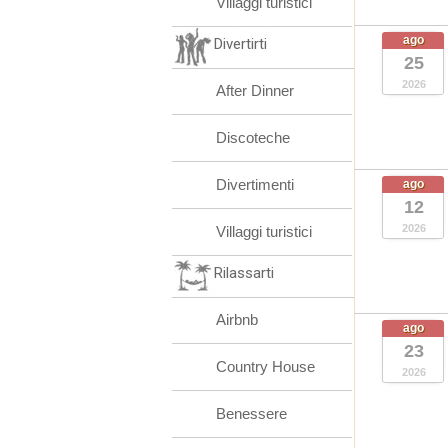
Villaggi turistici
ago
Divertirti
25
2026
After Dinner
Discoteche
Divertimenti
ago
12
2026
Villaggi turistici
Rilassarti
Airbnb
ago
23
Country House
2026
Benessere