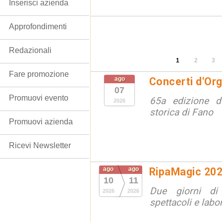
Inserisci azienda
Approfondimenti
Redazionali
1
2
3
Fare promozione
ago
Concerti d'Or
07
Promuovi evento
65a edizione de
2026
storica di Fano
Promuovi azienda
Ricevi Newsletter
ago
ago
RipaMagic 20
10
11
Due giorni di 
2026
2026
spettacoli e labor