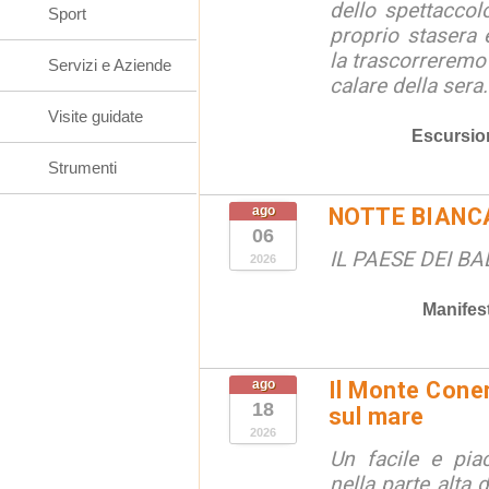
dello spettaccolo
Sport
proprio stasera 
la trascorreremo
Servizi e Aziende
calare della sera.
Visite guidate
Escursio
Strumenti
ago
NOTTE BIANC
06
IL PAESE DEI B
2026
Manifes
ago
Il Monte Coner
18
sul mare
2026
Un facile e piac
nella parte alta