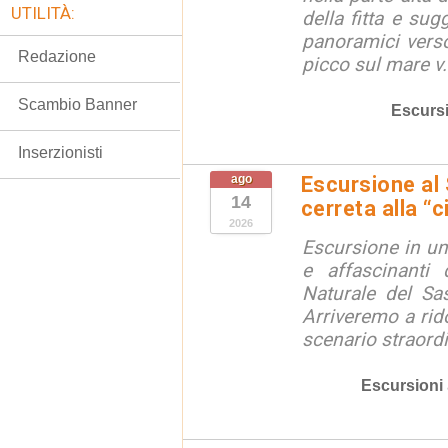
UTILITÀ:
della fitta e sug
panoramici verso
Redazione
picco sul mare v.
Scambio Banner
Escurs
Inserzionisti
ago
Escursione al
14
cerreta alla “c
2026
Escursione in un
e affascinanti 
Naturale del Sa
Arriveremo a rid
scenario straordin
Escursioni