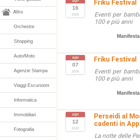
ago
Friku Festival
16
Altro
Eventi per bambin
2026
100 e più anni
Orchestre
Manifesta
Shopping
Auto/Moto
ago
Friku Festival
07
Agenzie Stampa
Eventi per bambin
2026
100 e più anni
Viaggi Escursioni
Manifesta
Informatica
Immobiliari
ago
Perseidi al Mo
12
cadenti in Ap
2026
Fotografia
La notte delle Pe