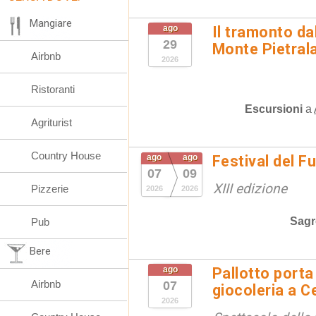
Mangiare
ago
Il tramonto da
29
Monte Pietral
Airbnb
2026
Ristoranti
Escursioni
a
Agriturist
Country House
ago
ago
Festival del F
07
09
XIII edizione
Pizzerie
2026
2026
Sagr
Pub
Bere
ago
Pallotto porta
Airbnb
07
giocoleria a 
2026