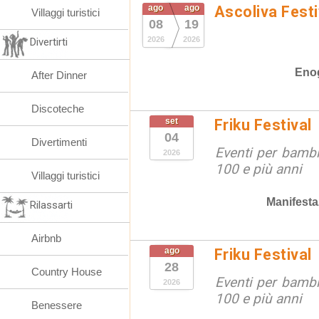
ago
ago
Ascoliva Festi
Villaggi turistici
08
19
2026
2026
Divertirti
Eno
After Dinner
Discoteche
set
Friku Festival
04
Divertimenti
Eventi per bambin
2026
100 e più anni
Villaggi turistici
Manifesta
Rilassarti
Airbnb
ago
Friku Festival
28
Country House
Eventi per bambin
2026
100 e più anni
Benessere