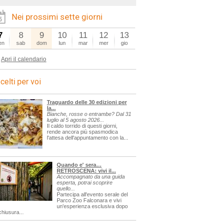
Nei prossimi sette giorni
7
8
9
10
11
12
13
en
sab
dom
lun
mar
mer
gio
Apri il calendario
celti per voi
Traguardo delle 30 edizioni per
la...
Bianche, rosse o entrambe? Dal 31
luglio al 5 agosto 2026...
Il caldo torrido di questi giorni,
rende ancora più spasmodica
l'attesa dell'appuntamento con la...
Quando e' sera…
RETROSCENA: vivi il...
Accompagnato da una guida
esperta, potrai scoprire
quello...
Partecipa all'evento serale del
Parco Zoo Falconara e vivi
un'esperienza esclusiva dopo
chiusura...