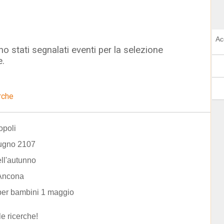
Ac
o stati segnalati eventi per la selezione
e.
rche
opoli
iugno 2107
ell'autunno
Ancona
per bambini 1 maggio
le ricerche!