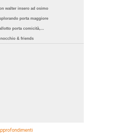
on walter insero ad osimo
splorando porta maggiore
llotto porta comicità,...
inocchio & friends
pprofondimenti