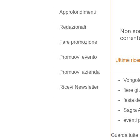
Approfondimenti
Redazionali
Non son
corrent
Fare promozione
Promuovi evento
Ultime rice
Promuovi azienda
Vongol
Ricevi Newsletter
fiere g
festa d
Sagra 
eventi 
Guarda tutte 