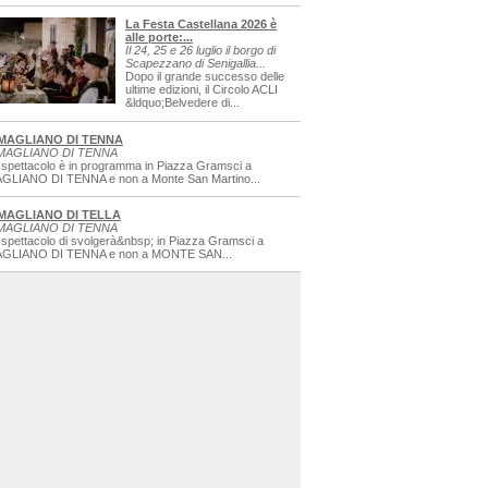
La Festa Castellana 2026 è
alle porte:...
Il 24, 25 e 26 luglio il borgo di
Scapezzano di Senigallia...
Dopo il grande successo delle
ultime edizioni, il Circolo ACLI
&ldquo;Belvedere di...
MAGLIANO DI TENNA
MAGLIANO DI TENNA
 spettacolo è in programma in Piazza Gramsci a
GLIANO DI TENNA e non a Monte San Martino...
MAGLIANO DI TELLA
MAGLIANO DI TENNA
 spettacolo di svolgerà&nbsp; in Piazza Gramsci a
GLIANO DI TENNA e non a MONTE SAN...