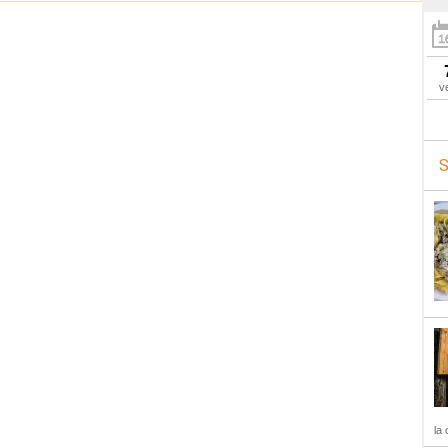
v
S
la 