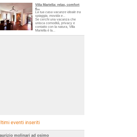
Villa Mariella: relax, comfort
e...
La tua casa vacanze ideale tra
spiaggia, movida e...
Se cerchi una vacanza che
unisca comodità, privacy e
contatto con la natura, Villa
Mariella è la...
ltimi eventi inseriti
aurizio molinari ad osimo