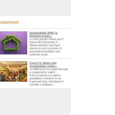
edazionali
Sostenibilità 2026: la
Direttiva Green...
La vera parola chiave per il
futuro del real estate e'...
Siamo entrati in una fase
storica in cui il concetto di
proprietà immobiliare sta
subendo la più...
Cosa c'e' dietro una
cooperativa: come...
La differenza tra supermercato
e cooperativa: valori,...
Fare la spesa è un gesto
quotidiano: entriamo in un
supermercato, riempiamo il
carrello e andiamo...