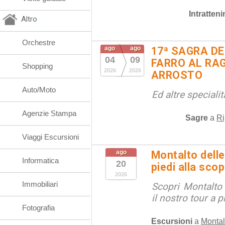
Intratten
Altro
Orchestre
ago
ago
17ª SAGRA DE
04
09
FARRO AL RAG
Shopping
2026
2026
ARROSTO
Auto/Moto
Ed altre special
Agenzie Stampa
Sagre
a
Ri
Viaggi Escursioni
ago
Montalto delle
Informatica
20
piedi alla sco
2026
Immobiliari
Scopri Montalto
il nostro tour a p
Fotografia
Escursioni
a
Montal