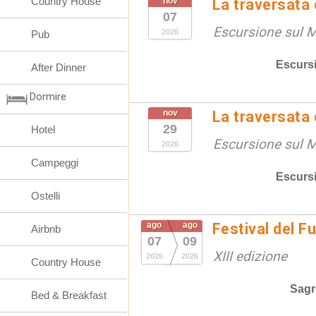
Country House
nov
La traversata
07
Escursione sul 
2026
Pub
Escurs
After Dinner
Dormire
nov
La traversata
29
Hotel
Escursione sul 
2026
Campeggi
Escurs
Ostelli
ago
ago
Festival del F
Airbnb
07
09
XIII edizione
2026
2026
Country House
Sagr
Bed & Breakfast