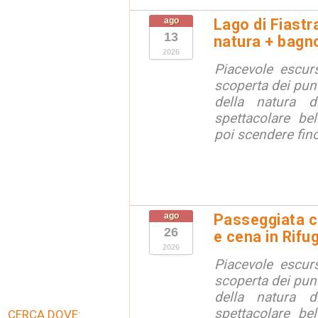
ago
Lago di Fiastr
13
natura + bagno
2026
Piacevole escurs
scoperta dei punt
della natura di
spettacolare bel
poi scendere fino 
ago
Passeggiata c
26
e cena in Rifu
2026
Piacevole escurs
scoperta dei punt
della natura di
spettacolare bel
CERCA DOVE: