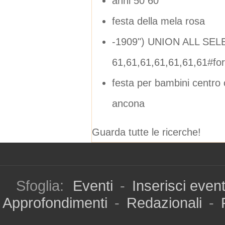
anni 50 60
festa della mela rosa
-1909") UNION ALL SEL
61,61,61,61,61,61,61#f
festa per bambini centro
ancona
Guarda tutte le ricerche!
Sfoglia:
Eventi
-
Inserisci even
Approfondimenti
-
Redazionali
-