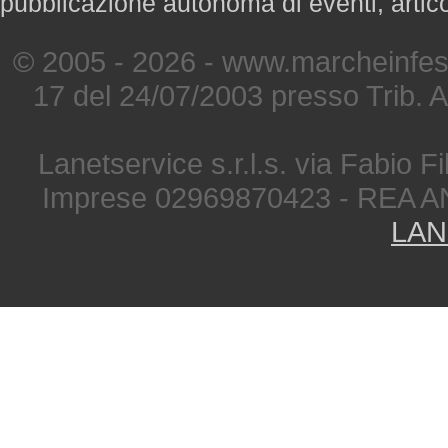
pubblicazione autonoma di eventi, artic
© 2005 - 2026 - www.marcheinfest
17 del 24/07/2003 presso Trib. 
Lanetservice s.r.l.s. via Fabio Fi
Imprese 02969870423 - REA A
LAN