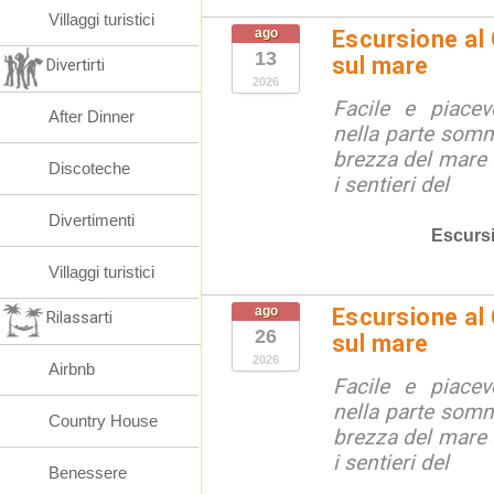
Villaggi turistici
ago
Escursione al
13
sul mare
Divertirti
2026
Facile e piacev
After Dinner
nella parte somm
brezza del mare 
Discoteche
i sentieri del
Divertimenti
Escurs
Villaggi turistici
ago
Escursione al
Rilassarti
26
sul mare
2026
Airbnb
Facile e piacev
nella parte somm
Country House
brezza del mare 
i sentieri del
Benessere