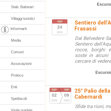
Escurs
Stab. Balneari
Villaggi turistici
ago
Sentiero dell'
24
Frasassi
Informarti
2026
Dal Belvedere S
Media
Sentiero dell’Aqu
rocce, borghi 
Comuni
soste in alcuni
cercare di vedere 
Associazioni
Escursi
Proloco
Enti
ago
ago
25° Palio della
02
09
Cabernardi
Spettacoli
2026
2026
Sfide tra rioni, m
Visite guidate