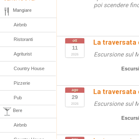
poi scendere fino 
Mangiare
Airbnb
Ristoranti
ott
La traversata
11
Escursione sul 
Agriturist
2026
Country House
Escurs
Pizzerie
ago
La traversata
29
Pub
Escursione sul 
2026
Bere
Escurs
Airbnb