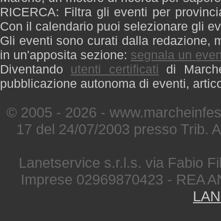
RICERCA: Filtra gli eventi per provinci
Con il calendario puoi selezionare gli ev
Gli eventi sono curati dalla redazione, m
in un'apposita sezione:
segnala un even
Diventando
utenti certificati
di Marche 
pubblicazione autonoma di eventi, artic
© 2005 - 2026 - www.marcheinfest
17 del 24/07/2003 presso Trib. 
Lanetservice s.r.l.s. via Fabio Fi
Imprese 02969870423 - REA A
LAN