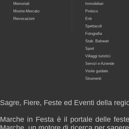
Memoriali
Immobiliari
Mostre-Mercato
Proloco
Rievocazioni
Enti
Spettacoli
Fotografia
Stab. Balneari
Sport
Villaggi turistici
Servizi e Aziende
Visite guidate
Strumenti
Sagre, Fiere, Feste ed Eventi della reg
Marche in Festa è il portale delle fest
Marche, un motore di ricerca per saper