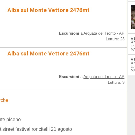
Alba sul Monte Vettore 2476mt
Escursioni
a
Arquata del Tronto - AP
Letture: 23
A 
A 
Lo
MA
Alba sul Monte Vettore 2476mt
A 
A 
Lo
MA
Escursioni
a
Arquata del Tronto - AP
Letture: 9
rche
nte piceno
 street festival roncitelli 21 agosto