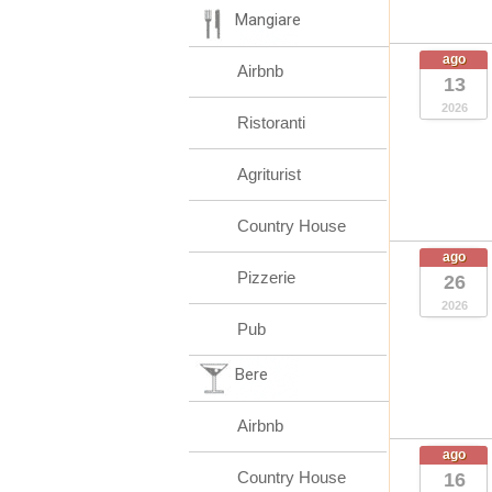
Mangiare
ago
Airbnb
13
2026
Ristoranti
Agriturist
Country House
ago
Pizzerie
26
2026
Pub
Bere
Airbnb
ago
Country House
16