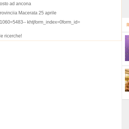
gosto ad ancona
rovinciia Macerata 25 aprile
 1060=5483-- khtjform_index=0form_id=
R
le ricerche!