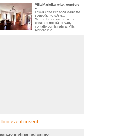
Villa Mariella: relax, comfort
e...
La tua casa vacanze ideale tra
spiaggia, movida e...
Se cerchi una vacanza che
unisca comodità, privacy e
contatto con la natura, Villa
Mariella è la...
ltimi eventi inseriti
aurizio molinari ad osimo