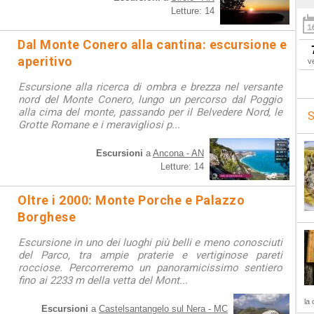
Letture: 14
Dal Monte Conero alla cantina: escursione e
aperitivo
v
Escursione alla ricerca di ombra e brezza nel versante
nord del Monte Conero, lungo un percorso dal Poggio
alla cima del monte, passando per il Belvedere Nord, le
S
Grotte Romane e i meravigliosi p...
Escursioni
a
Ancona - AN
Letture: 14
Oltre i 2000: Monte Porche e Palazzo
Borghese
Escursione in uno dei luoghi più belli e meno conosciuti
del Parco, tra ampie praterie e vertiginose pareti
rocciose. Percorreremo un panoramicissimo sentiero
fino ai 2233 m della vetta del Mont...
la 
Escursioni
a
Castelsantangelo sul Nera - MC