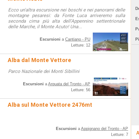
D
Ecco un'altra escursione nei boschi e nei panorami delle
montagne pesaresi: da Fonte Luca arriveremo sulla
E
seconda cima più alta dell’Appennino settentrionale
delle Marche, il Monte Acuto! Una...
Pa
Escursioni
a
Cantiano - PU
P
Letture: 12
Alba dal Monte Vettore
Parco Nazionale dei Monti Sibillini
Escursioni
a
Arquata del Tronto - AP
Letture: 56
Alba sul Monte Vettore 2476mt
Escursioni
a
Appignano del Tronto - AP
A
Letture: 7