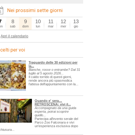
Nei prossimi sette giorni
7
8
9
10
11
12
13
en
sab
dom
lun
mar
mer
gio
Apri il calendario
celti per voi
Traguardo delle 30 edizioni per
la...
Bianche, rosse o entrambe? Dal 31
luglio al 5 agosto 2026...
Il caldo torrido di questi giorni,
rende ancora più spasmodica
l'attesa dell'appuntamento con la...
Quando e' sera…
RETROSCENA: vivi il...
Accompagnato da una guida
esperta, potrai scoprire
quello...
Partecipa all'evento serale del
Parco Zoo Falconara e vivi
un'esperienza esclusiva dopo
chiusura...