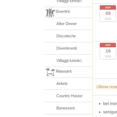
Villaggi turistici
ago
Divertirti
09
2026
After Dinner
Discoteche
ago
Divertimenti
16
2026
Villaggi turistici
Rilassarti
Airbnb
Ultime rice
Country House
bel mo
Benessere
senigart