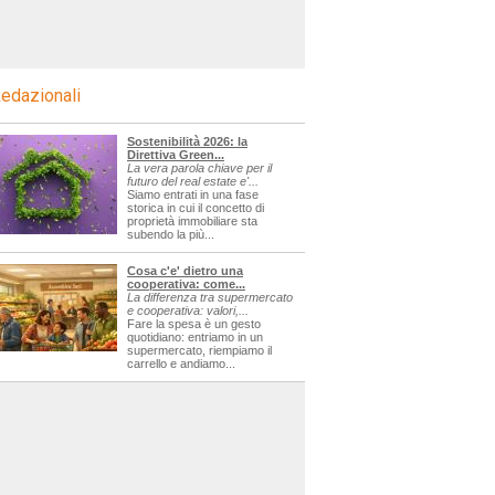
edazionali
Sostenibilità 2026: la
Direttiva Green...
La vera parola chiave per il
futuro del real estate e'...
Siamo entrati in una fase
storica in cui il concetto di
proprietà immobiliare sta
subendo la più...
Cosa c'e' dietro una
cooperativa: come...
La differenza tra supermercato
e cooperativa: valori,...
Fare la spesa è un gesto
quotidiano: entriamo in un
supermercato, riempiamo il
carrello e andiamo...