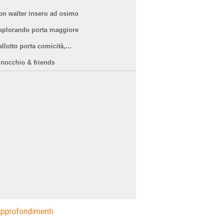
on walter insero ad osimo
splorando porta maggiore
llotto porta comicità,...
inocchio & friends
pprofondimenti