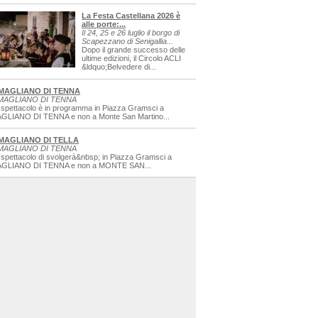
La Festa Castellana 2026 è
alle porte:...
Il 24, 25 e 26 luglio il borgo di
Scapezzano di Senigallia...
Dopo il grande successo delle
ultime edizioni, il Circolo ACLI
&ldquo;Belvedere di...
MAGLIANO DI TENNA
MAGLIANO DI TENNA
 spettacolo è in programma in Piazza Gramsci a
GLIANO DI TENNA e non a Monte San Martino...
MAGLIANO DI TELLA
MAGLIANO DI TENNA
 spettacolo di svolgerà&nbsp; in Piazza Gramsci a
GLIANO DI TENNA e non a MONTE SAN...