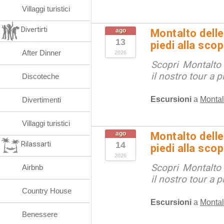
Villaggi turistici
Divertirti
ago
Montalto delle
13
piedi alla sco
After Dinner
2026
Scopri Montalto
il nostro tour a p
Discoteche
Escursioni
a
Montal
Divertimenti
Villaggi turistici
ago
Montalto delle
Rilassarti
14
piedi alla sco
2026
Scopri Montalto
Airbnb
il nostro tour a p
Country House
Escursioni
a
Montal
Benessere