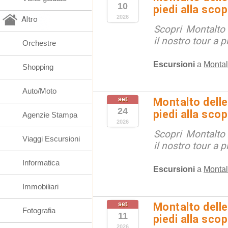
10
piedi alla sco
2026
Altro
Scopri Montalto
il nostro tour a p
Orchestre
Escursioni
a
Montal
Shopping
Auto/Moto
set
Montalto delle
24
piedi alla sco
Agenzie Stampa
2026
Scopri Montalto
Viaggi Escursioni
il nostro tour a p
Informatica
Escursioni
a
Montal
Immobiliari
set
Montalto delle
Fotografia
11
piedi alla sco
2026