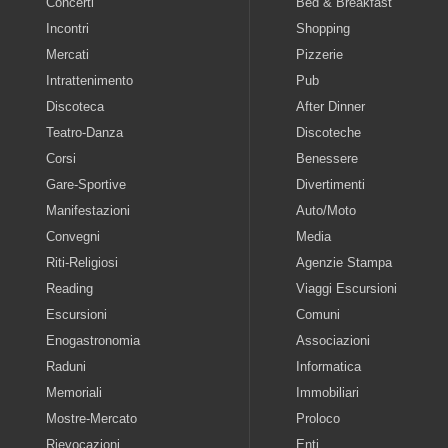
Concerti
Bed & Breakfast
Incontri
Shopping
Mercati
Pizzerie
Intrattenimento
Pub
Discoteca
After Dinner
Teatro-Danza
Discoteche
Corsi
Benessere
Gare-Sportive
Divertimenti
Manifestazioni
Auto/Moto
Convegni
Media
Riti-Religiosi
Agenzie Stampa
Reading
Viaggi Escursioni
Escursioni
Comuni
Enogastronomia
Associazioni
Raduni
Informatica
Memoriali
Immobiliari
Mostre-Mercato
Proloco
Rievocazioni
Enti