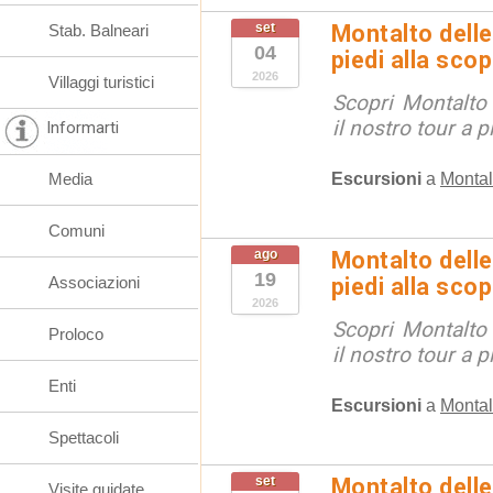
set
Montalto delle
Stab. Balneari
04
piedi alla sco
2026
Villaggi turistici
Scopri Montalto
il nostro tour a p
Informarti
Escursioni
a
Montal
Media
Comuni
ago
Montalto delle
19
Associazioni
piedi alla sco
2026
Scopri Montalto
Proloco
il nostro tour a p
Enti
Escursioni
a
Montal
Spettacoli
set
Montalto delle
Visite guidate