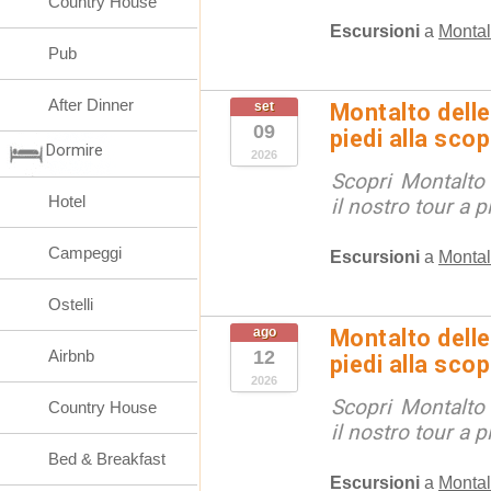
Country House
Escursioni
a
Montal
Pub
After Dinner
set
Montalto delle
09
piedi alla sco
Dormire
2026
Scopri Montalto
Hotel
il nostro tour a p
Campeggi
Escursioni
a
Montal
Ostelli
ago
Montalto delle
Airbnb
12
piedi alla sco
2026
Scopri Montalto
Country House
il nostro tour a p
Bed & Breakfast
Escursioni
a
Montal