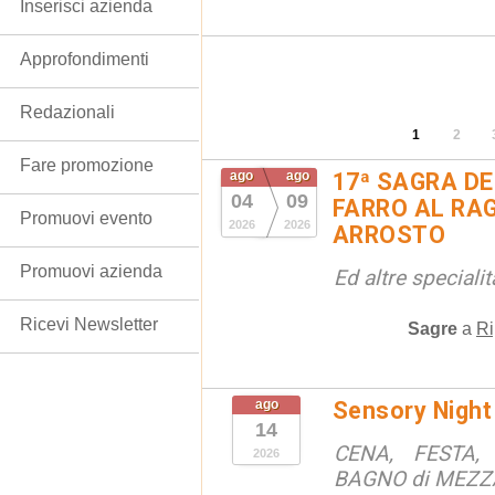
Inserisci azienda
Approfondimenti
Redazionali
1
2
Fare promozione
ago
ago
17ª SAGRA DE
04
09
FARRO AL RAG
Promuovi evento
2026
2026
ARROSTO
Promuovi azienda
Ed altre special
Ricevi Newsletter
Sagre
a
Ri
ago
Sensory Night
14
CENA, FESTA, 
2026
BAGNO di MEZ