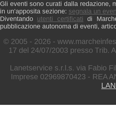
Gli eventi sono curati dalla redazione, m
in un'apposita sezione:
segnala un even
Diventando
utenti certificati
di Marche 
pubblicazione autonoma di eventi, artic
© 2005 - 2026 - www.marcheinfest
17 del 24/07/2003 presso Trib. 
Lanetservice s.r.l.s. via Fabio Fi
Imprese 02969870423 - REA A
LAN