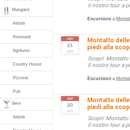
il nostro tour a p
Mangiare
Escursioni
a
Montal
Airbnb
Ristoranti
ago
Montalto delle
21
piedi alla sco
Agriturist
2026
Scopri Montalto
Country House
il nostro tour a p
Pizzerie
Escursioni
a
Montal
Pub
ago
Montalto delle
Bere
20
piedi alla sco
2026
Airbnb
Scopri Montalto
il nostro tour a p