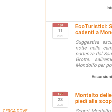
In
ago
EcoTuristici: 
11
cadenti a Mon
2026
Suggestiva escu
notte nelle ca
partenza dal San
Grotte, salire
Mondolfo per poi 
Escursioni
set
Montalto delle
23
piedi alla sco
2026
Scopri Montalto
CERCA DOVE: