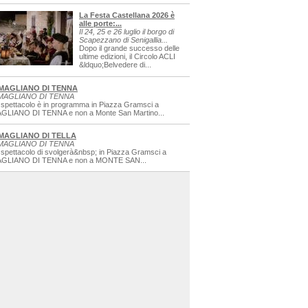
La Festa Castellana 2026 è
alle porte:...
Il 24, 25 e 26 luglio il borgo di
Scapezzano di Senigallia...
Dopo il grande successo delle
ultime edizioni, il Circolo ACLI
&ldquo;Belvedere di...
MAGLIANO DI TENNA
MAGLIANO DI TENNA
 spettacolo è in programma in Piazza Gramsci a
GLIANO DI TENNA e non a Monte San Martino...
MAGLIANO DI TELLA
MAGLIANO DI TENNA
 spettacolo di svolgerà&nbsp; in Piazza Gramsci a
GLIANO DI TENNA e non a MONTE SAN...