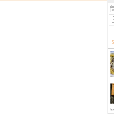
v
S
la 