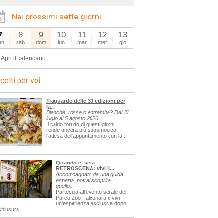
Nei prossimi sette giorni
7
8
9
10
11
12
13
en
sab
dom
lun
mar
mer
gio
Apri il calendario
celti per voi
Traguardo delle 30 edizioni per
la...
Bianche, rosse o entrambe? Dal 31
luglio al 5 agosto 2026...
Il caldo torrido di questi giorni,
rende ancora più spasmodica
l'attesa dell'appuntamento con la...
Quando e' sera…
RETROSCENA: vivi il...
Accompagnato da una guida
esperta, potrai scoprire
quello...
Partecipa all'evento serale del
Parco Zoo Falconara e vivi
un'esperienza esclusiva dopo
chiusura...