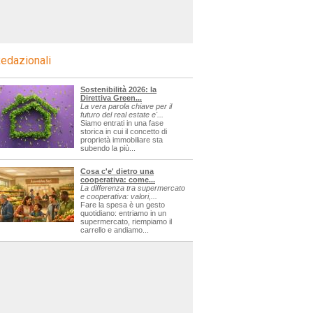
edazionali
Sostenibilità 2026: la
Direttiva Green...
La vera parola chiave per il
futuro del real estate e'...
Siamo entrati in una fase
storica in cui il concetto di
proprietà immobiliare sta
subendo la più...
Cosa c'e' dietro una
cooperativa: come...
La differenza tra supermercato
e cooperativa: valori,...
Fare la spesa è un gesto
quotidiano: entriamo in un
supermercato, riempiamo il
carrello e andiamo...