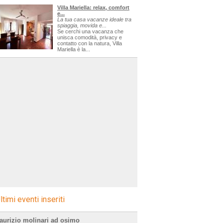
Villa Mariella: relax, comfort
e...
La tua casa vacanze ideale tra
spiaggia, movida e...
Se cerchi una vacanza che
unisca comodità, privacy e
contatto con la natura, Villa
Mariella è la...
ltimi eventi inseriti
aurizio molinari ad osimo