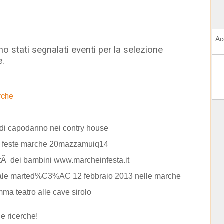
Ac
o stati segnalati eventi per la selezione
e.
rche
di capodanno nei contry house
e feste marche 20mazzamuiq14
ttÃ dei bambini www.marcheinfesta.it
ale marted%C3%AC 12 febbraio 2013 nelle marche
ma teatro alle cave sirolo
le ricerche!