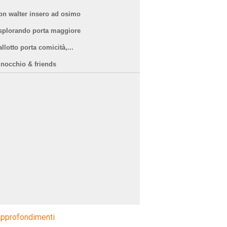
on walter insero ad osimo
splorando porta maggiore
llotto porta comicità,...
inocchio & friends
pprofondimenti