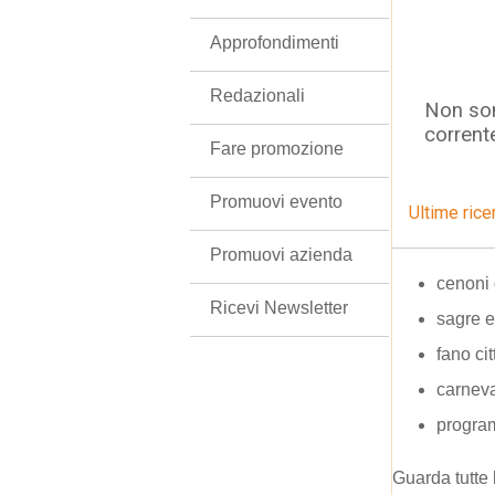
Approfondimenti
Redazionali
Non son
corrent
Fare promozione
Promuovi evento
Ultime rice
Promuovi azienda
cenoni 
Ricevi Newsletter
sagre 
fano ci
carnev
program
Guarda tutte 