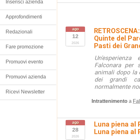
Inserisci azienda
Approfondimenti
ago
RETROSCENA: V
Redazionali
12
Quinte del Pa
2026
Pasti dei Gran
Fare promozione
Un'esperienza
Promuovi evento
Falconara per s
animali dopo la c
Promuovi azienda
dei grandi ca
normalmente non 
Ricevi Newsletter
Intrattenimento
a
Fal
ago
Luna piena al 
28
Luna piena al
2026