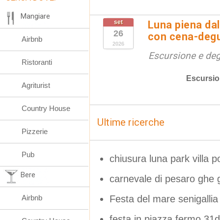
Mangiare
set
Luna piena dal
26
con cena-deg
Airbnb
2026
Escursione e de
Ristoranti
Escursio
Agriturist
Country House
Ultime ricerche
Pizzerie
Pub
chiusura luna park villa 
Bere
carnevale di pesaro ghe 
Festa del mare senigallia
Airbnb
festa in piazza fermo 31