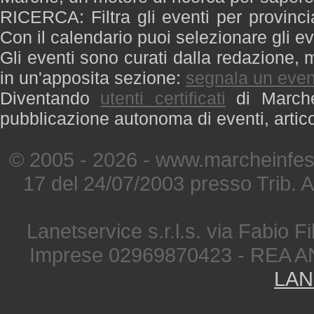
RICERCA: Filtra gli eventi per provinci
Con il calendario puoi selezionare gli ev
Gli eventi sono curati dalla redazione, m
in un'apposita sezione:
segnala un even
Diventando
utenti certificati
di Marche 
pubblicazione autonoma di eventi, artic
© 2005 - 2026 - www.marcheinfest
17 del 24/07/2003 presso Trib. 
Lanetservice s.r.l.s. via Fabio Fi
Imprese 02969870423 - REA A
LAN