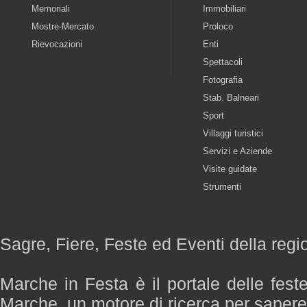
Memoriali
Immobiliari
Mostre-Mercato
Proloco
Rievocazioni
Enti
Spettacoli
Fotografia
Stab. Balneari
Sport
Villaggi turistici
Servizi e Aziende
Visite guidate
Strumenti
Sagre, Fiere, Feste ed Eventi della reg
Marche in Festa è il portale delle fest
Marche, un motore di ricerca per saper