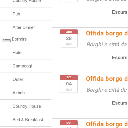
Country House
Escurs
Pub
After Dinner
ago
Offida borgo d
28
Dormire
Borghi e città da
2026
Hotel
Escurs
Campeggi
set
Offida borgo d
Ostelli
04
Borghi e città da
2026
Airbnb
Escurs
Country House
Bed & Breakfast
set
Offida borgo d