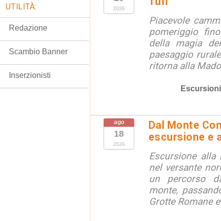
Tufi
UTILITÀ:
2026
Piacevole cammi
Redazione
pomeriggio fino
della magia dei
Scambio Banner
paesaggio rurale
ritorna alla Mado
Inserzionisti
Escursioni
ago
Dal Monte Cone
18
escursione e a
2026
Escursione alla
nel versante no
un percorso d
monte, passando
Grotte Romane e i