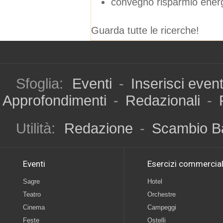
convegno risparmio ener
Guarda tutte le ricerche!
Sfoglia:
Eventi
-
Inserisci even
Approfondimenti
-
Redazionali
-
Utilità:
Redazione
-
Scambio B
Eventi
Esercizi commercial
Sagre
Hotel
Teatro
Orchestre
Cinema
Campeggi
Feste
Ostelli