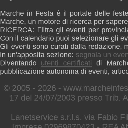
Marche in Festa è il portale delle fest
Marche, un motore di ricerca per saper
RICERCA: Filtra gli eventi per provinci
Con il calendario puoi selezionare gli ev
Gli eventi sono curati dalla redazione, m
in un'apposita sezione:
segnala un even
Diventando
utenti certificati
di Marche 
pubblicazione autonoma di eventi, artic
© 2005 - 2026 - www.marcheinfest
17 del 24/07/2003 presso Trib. 
Lanetservice s.r.l.s. via Fabio Fi
Imprese 02969870423 - REA A