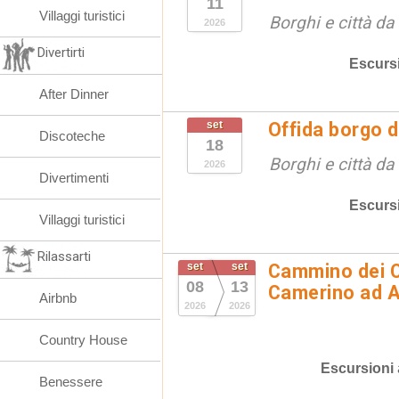
11
Villaggi turistici
Borghi e città da
2026
Divertirti
Escurs
After Dinner
set
Offida borgo d
Discoteche
18
Borghi e città da
2026
Divertimenti
Escurs
Villaggi turistici
Rilassarti
set
set
Cammino dei C
08
13
Camerino ad 
Airbnb
2026
2026
Country House
Escursioni
Benessere