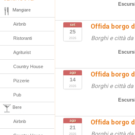
Escurs
Mangiare
Airbnb
set
Offida borgo d
25
Borghi e città da
Ristoranti
2026
Escurs
Agriturist
Country House
ago
Offida borgo d
14
Pizzerie
Borghi e città da
2026
Pub
Escurs
Bere
ago
Offida borgo d
Airbnb
21
Borghi e città da
2026