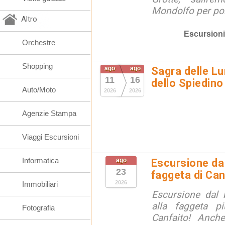
Mondolfo per poi 
Altro
Escursioni
Orchestre
Shopping
ago
ago
Sagra delle Lu
11
16
dello Spiedino
Auto/Moto
2026
2026
Agenzie Stampa
Viaggi Escursioni
Informatica
ago
Escursione da 
23
faggeta di Can
2026
Immobiliari
Escursione dal 
alla faggeta p
Fotografia
Canfaito! Anch