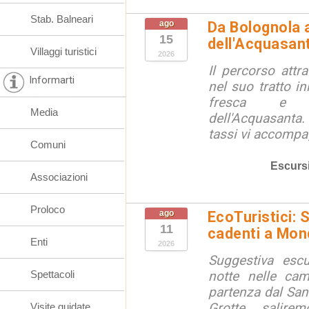
Stab. Balneari
ago
Da Bolognola a
15
dell'Acquasan
Villaggi turistici
2026
Il percorso attra
Informarti
nel suo tratto in
fresca e lu
Media
dell'Acquasanta.
tassi vi accompag
Comuni
Escurs
Associazioni
Proloco
ago
EcoTuristici: 
11
cadenti a Mon
Enti
2026
Suggestiva escu
Spettacoli
notte nelle ca
partenza dal San
Grotte, salire
Visite guidate