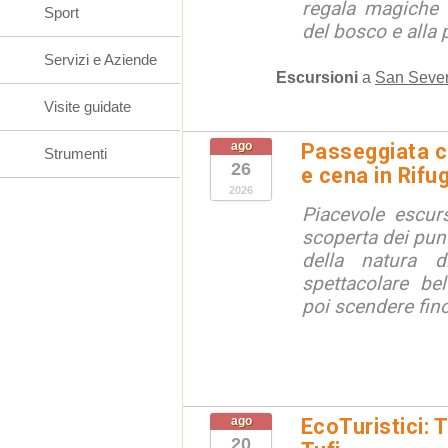
regala magiche 
Sport
del bosco e alla 
Servizi e Aziende
Escursioni
a
San Sever
Visite guidate
ago
Passeggiata c
Strumenti
26
e cena in Rifu
2026
Piacevole escurs
scoperta dei punt
della natura di
spettacolare bel
poi scendere fino 
ago
EcoTuristici: 
20