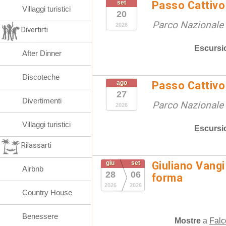
set
Passo Cattivo 
Villaggi turistici
20
Parco Nazionale d
2026
Divertirti
Escursi
After Dinner
Discoteche
ago
Passo Cattivo 
27
Divertimenti
Parco Nazionale d
2026
Villaggi turistici
Escursi
Rilassarti
giu
set
Giuliano Vangi
Airbnb
28
06
forma
2026
2026
Country House
Benessere
Mostre
a
Falc