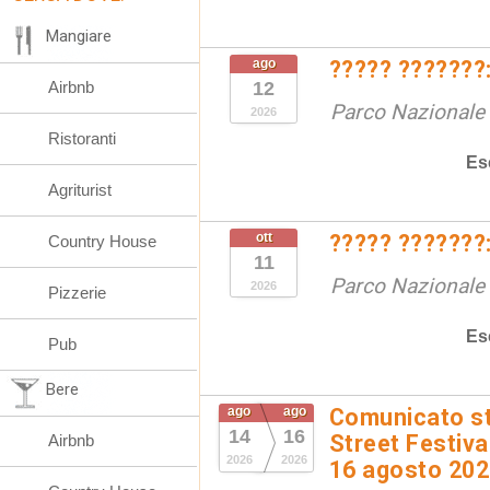
Mangiare
ago
????? ???????:
Airbnb
12
Parco Nazionale d
2026
Ristoranti
Es
Agriturist
ott
????? ???????:
Country House
11
Parco Nazionale d
2026
Pizzerie
Es
Pub
Bere
ago
ago
Comunicato st
14
16
Street Festival
Airbnb
2026
2026
16 agosto 20