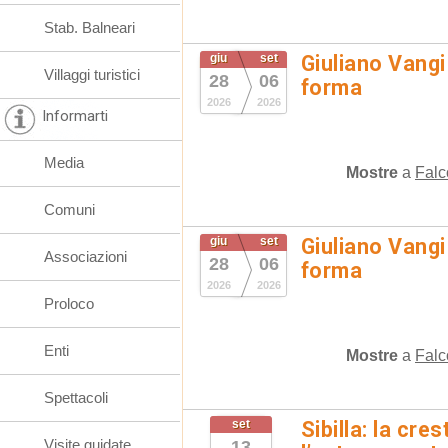
Stab. Balneari
giu
set
Giuliano Vangi
Villaggi turistici
28
06
forma
2026
2026
Informarti
Media
Mostre
a
Falc
Comuni
giu
set
Giuliano Vangi
Associazioni
28
06
forma
2026
2026
Proloco
Enti
Mostre
a
Falc
Spettacoli
set
Sibilla: la cre
Visite guidate
13