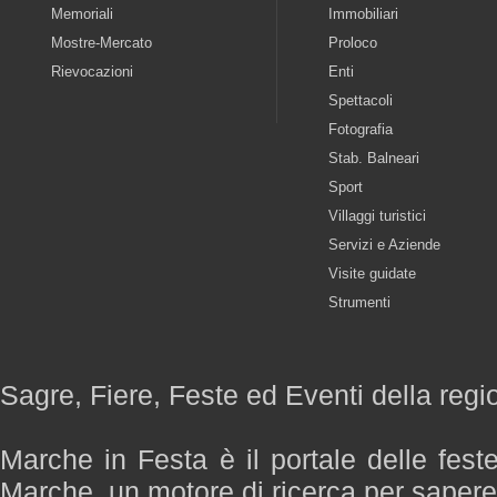
Memoriali
Immobiliari
Mostre-Mercato
Proloco
Rievocazioni
Enti
Spettacoli
Fotografia
Stab. Balneari
Sport
Villaggi turistici
Servizi e Aziende
Visite guidate
Strumenti
Sagre, Fiere, Feste ed Eventi della reg
Marche in Festa è il portale delle fest
Marche, un motore di ricerca per saper