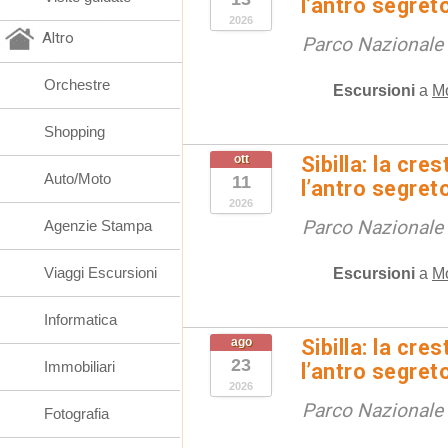
l’antro segret
2026
Altro
Parco Nazionale d
Orchestre
Escursioni
a
M
Shopping
ott
Sibilla: la cre
Auto/Moto
11
l’antro segret
2026
Parco Nazionale d
Agenzie Stampa
Viaggi Escursioni
Escursioni
a
M
Informatica
ago
Sibilla: la cre
23
Immobiliari
l’antro segret
2026
Parco Nazionale d
Fotografia