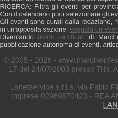
RICERCA: Filtra gli eventi per provinci
Con il calendario puoi selezionare gli ev
Gli eventi sono curati dalla redazione, m
in un'apposita sezione:
segnala un even
Diventando
utenti certificati
di Marche 
pubblicazione autonoma di eventi, artic
© 2005 - 2026 - www.marcheinfest
17 del 24/07/2003 presso Trib. 
Lanetservice s.r.l.s. via Fabio Fi
Imprese 02969870423 - REA A
LAN