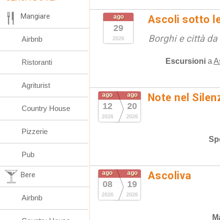
Mangiare
ago
Ascoli sotto le
29
Borghi e città da
Airbnb
2026
Escursioni
a
A
Ristoranti
Agriturist
ago
ago
Note nel Silen
12
20
Country House
2026
2026
Pizzerie
Spe
Pub
ago
ago
Ascoliva
Bere
08
19
2026
2026
Airbnb
Ma