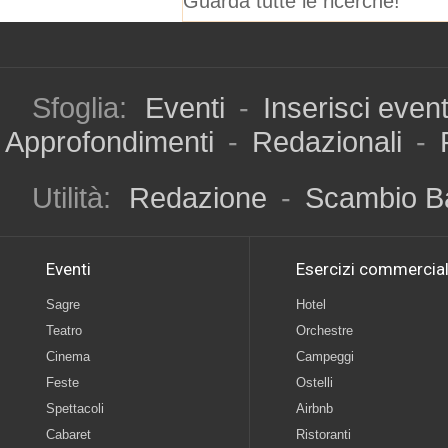
Guarda tutte le ricerche!
Sfoglia:
Eventi
-
Inserisci even
Approfondimenti
-
Redazionali
-
Utilità:
Redazione
-
Scambio B
Eventi
Esercizi commercial
Sagre
Hotel
Teatro
Orchestre
Cinema
Campeggi
Feste
Ostelli
Spettacoli
Airbnb
Cabaret
Ristoranti