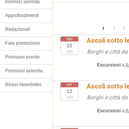
Inserisci azienda
Approfondimenti
1
2
3
Redazionali
ago
Ascoli sotto le
Fare promozione
22
Borghi e città da
2026
Promuovi evento
Escursioni
a
A
Promuovi azienda
Ricevi Newsletter
set
Ascoli sotto le
12
Borghi e città da
2026
Escursioni
a
A