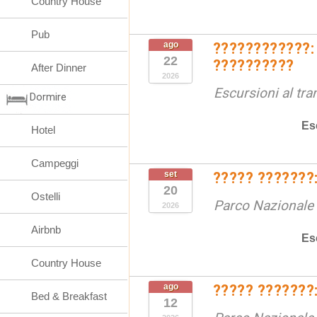
Country House
Pub
ago
????????????:
22
??????????
After Dinner
2026
Escursioni al tr
Dormire
Es
Hotel
Campeggi
set
????? ???????:
20
Ostelli
Parco Nazionale d
2026
Airbnb
Es
Country House
ago
????? ???????:
Bed & Breakfast
12