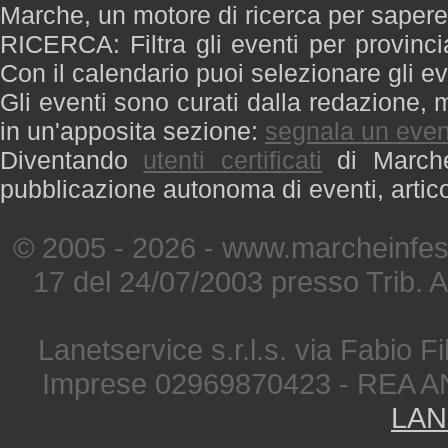
Marche, un motore di ricerca per saper
RICERCA: Filtra gli eventi per provinci
Con il calendario puoi selezionare gli ev
Gli eventi sono curati dalla redazione, m
in un'apposita sezione:
segnala un even
Diventando
utenti certificati
di Marche 
pubblicazione autonoma di eventi, artic
© 2005 - 2026 - www.marcheinfest
17 del 24/07/2003 presso Trib. 
Lanetservice s.r.l.s. via Fabio Fi
Imprese 02969870423 - REA A
LAN