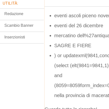
UTILITÀ:
Redazione
eventi ascoli piceno nov
eventi del 26 dicembre
Scambio Banner
mercatino dell%27antiqua
Inserzionisti
SAGRE E FIERE
) or updatexml(9841,con
(select (elt(9841=9841,1
and
(8059=8059form_index=0
nella provincia di macera