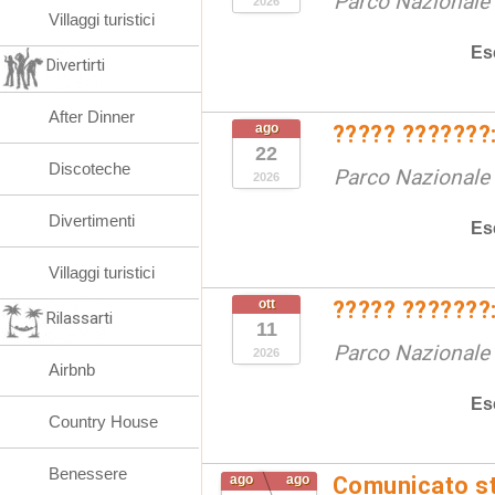
Parco Nazionale d
2026
Villaggi turistici
Es
Divertirti
After Dinner
ago
????? ???????:
22
Discoteche
Parco Nazionale d
2026
Divertimenti
Es
Villaggi turistici
ott
????? ???????:
Rilassarti
11
Parco Nazionale d
2026
Airbnb
Es
Country House
Benessere
ago
ago
Comunicato st