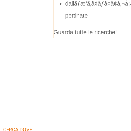
dallãƒæ’ã‚â¢ãƒâ¢ã¢â‚¬å¡ã‚
pettinate
Guarda tutte le ricerche!
CERCA DOVE: