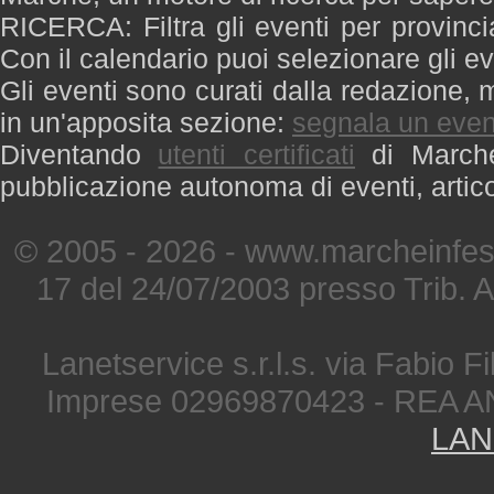
RICERCA: Filtra gli eventi per provinci
Con il calendario puoi selezionare gli ev
Gli eventi sono curati dalla redazione, m
in un'apposita sezione:
segnala un even
Diventando
utenti certificati
di Marche 
pubblicazione autonoma di eventi, artic
© 2005 - 2026 - www.marcheinfest
17 del 24/07/2003 presso Trib. 
Lanetservice s.r.l.s. via Fabio Fi
Imprese 02969870423 - REA A
LAN