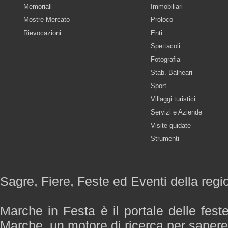
Memoriali
Immobiliari
Mostre-Mercato
Proloco
Rievocazioni
Enti
Spettacoli
Fotografia
Stab. Balneari
Sport
Villaggi turistici
Servizi e Aziende
Visite guidate
Strumenti
Sagre, Fiere, Feste ed Eventi della reg
Marche in Festa è il portale delle fest
Marche, un motore di ricerca per saper