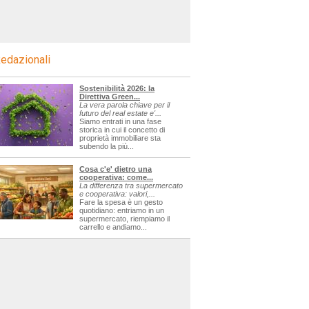
edazionali
Sostenibilità 2026: la
Direttiva Green...
La vera parola chiave per il
futuro del real estate e'...
Siamo entrati in una fase
storica in cui il concetto di
proprietà immobiliare sta
subendo la più...
Cosa c'e' dietro una
cooperativa: come...
La differenza tra supermercato
e cooperativa: valori,...
Fare la spesa è un gesto
quotidiano: entriamo in un
supermercato, riempiamo il
carrello e andiamo...