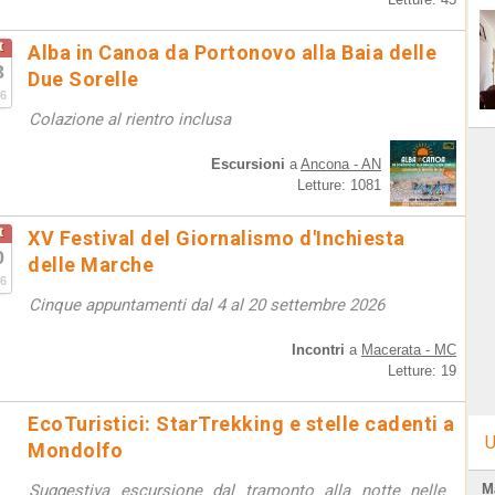
t
Alba in Canoa da Portonovo alla Baia delle
3
Due Sorelle
6
Colazione al rientro inclusa
Escursioni
a
Ancona - AN
Letture: 1081
t
XV Festival del Giornalismo d'Inchiesta
0
delle Marche
6
Cinque appuntamenti dal 4 al 20 settembre 2026
Incontri
a
Macerata - MC
Letture: 19
EcoTuristici: StarTrekking e stelle cadenti a
U
Mondolfo
Suggestiva escursione dal tramonto alla notte nelle
M