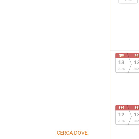
2026
giu
se
13
1
2026
202
set
se
12
1
2026
202
CERCA DOVE: