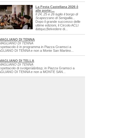
La Festa Castellana 2026 è
alle porte:...
Il 24, 25 e 26 luglio il borgo di
Scapezzano di Senigallia...
Dopo il grande successo delle
ultime edizioni, il Circolo ACLI
&ldquo;Belvedere di...
MAGLIANO DI TENNA
MAGLIANO DI TENNA
 spettacolo è in programma in Piazza Gramsci a
GLIANO DI TENNA e non a Monte San Martino...
MAGLIANO DI TELLA
MAGLIANO DI TENNA
 spettacolo di svolgerà&nbsp; in Piazza Gramsci a
GLIANO DI TENNA e non a MONTE SAN...