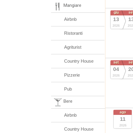
Mangiare
giu
se
13
1
Airbnb
2026
202
Ristoranti
Agriturist
Country House
set
se
04
2
Pizzerie
2026
202
Pub
Bere
ago
Airbnb
11
2026
Country House