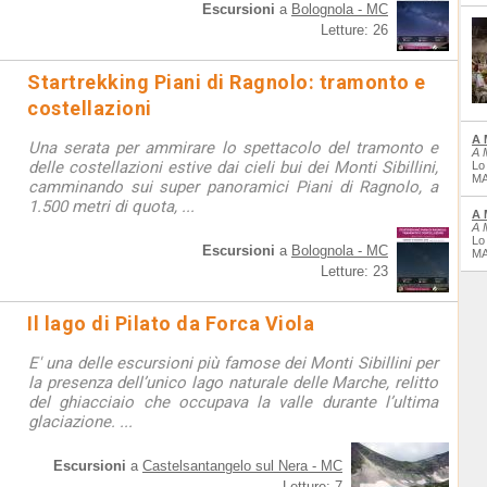
Escursioni
a
Bolognola - MC
Letture: 26
Startrekking Piani di Ragnolo: tramonto e
costellazioni
A 
Una serata per ammirare lo spettacolo del tramonto e
A 
delle costellazioni estive dai cieli bui dei Monti Sibillini,
Lo
MA
camminando sui super panoramici Piani di Ragnolo, a
1.500 metri di quota, ...
A 
A 
Lo
Escursioni
a
Bolognola - MC
MA
Letture: 23
Il lago di Pilato da Forca Viola
E' una delle escursioni più famose dei Monti Sibillini per
la presenza dell’unico lago naturale delle Marche, relitto
del ghiacciaio che occupava la valle durante l’ultima
glaciazione. ...
Escursioni
a
Castelsantangelo sul Nera - MC
Letture: 7