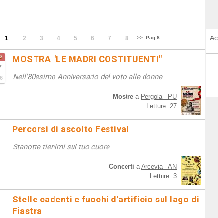
Ac
1
2
3
4
5
6
7
8
>>
Pag 8
o
MOSTRA "LE MADRI COSTITUENTI"
7
Nell'80esimo Anniversario del voto alle donne
6
Mostre
a
Pergola - PU
Letture: 27
Percorsi di ascolto Festival
Stanotte tienimi sul tuo cuore
Concerti
a
Arcevia - AN
Letture: 3
Stelle cadenti e fuochi d'artificio sul lago di
Fiastra