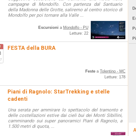
campagne di Mondolfo. Con partenza dal Santuario
D
della Madonna delle Grotte, saliremo al centro storico di
Mondolfo per poi tornare alla Valle ...
E
Escursioni
a
Mondolfo - PU
Pa
Letture: 22
P
g
FESTA della BURA
3
7
Feste
a
Tolentino - MC
Letture: 178
Piani di Ragnolo: StarTrekking e stelle
cadenti
Una serata per ammirare lo spettacolo del tramonto e
delle costellazioni estive dai cieli bui dei Monti Sibillini,
camminando sui super panoramici Piani di Ragnolo, a
1.500 metri di quota, ...
A