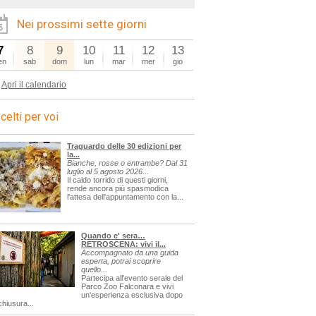
Nei prossimi sette giorni
7
8
9
10
11
12
13
en
sab
dom
lun
mar
mer
gio
Apri il calendario
celti per voi
Traguardo delle 30 edizioni per
la...
Bianche, rosse o entrambe? Dal 31
luglio al 5 agosto 2026...
Il caldo torrido di questi giorni,
rende ancora più spasmodica
l'attesa dell'appuntamento con la...
Quando e' sera…
RETROSCENA: vivi il...
Accompagnato da una guida
esperta, potrai scoprire
quello...
Partecipa all'evento serale del
Parco Zoo Falconara e vivi
un'esperienza esclusiva dopo
chiusura...