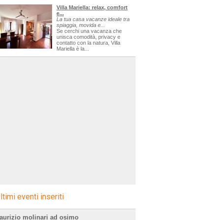
Villa Mariella: relax, comfort
e...
La tua casa vacanze ideale tra
spiaggia, movida e...
Se cerchi una vacanza che
unisca comodità, privacy e
contatto con la natura, Villa
Mariella è la...
ltimi eventi inseriti
aurizio molinari ad osimo