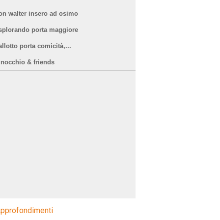
on walter insero ad osimo
splorando porta maggiore
llotto porta comicità,...
inocchio & friends
pprofondimenti