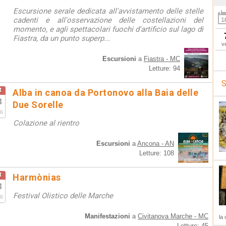
Escursione serale dedicata all'avvistamento delle stelle
cadenti e all'osservazione delle costellazioni del
momento, e agli spettacolari fuochi d'artificio sul lago di
Fiastra, da un punto superp...
v
Escursioni
a
Fiastra - MC
Letture: 94
S
t
Alba in canoa da Portonovo alla Baia delle
3
Due Sorelle
6
Colazione al rientro
Escursioni
a
Ancona - AN
Letture: 108
t
Harmònias
3
Festival Olistico delle Marche
6
Manifestazioni
a
Civitanova Marche - MC
la 
Letture: 45