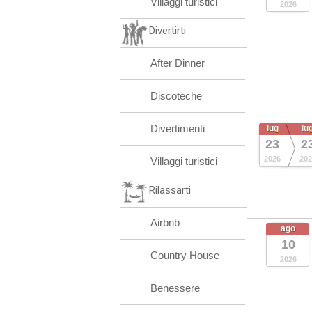
Villaggi turistici
2026
Divertirti
After Dinner
Discoteche
Divertimenti
lug
lu
23
2
2026
202
Villaggi turistici
Rilassarti
Airbnb
ago
10
Country House
2026
Benessere