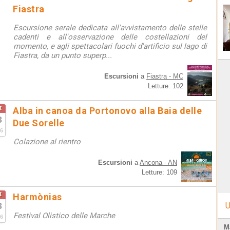
Fiastra
Escursione serale dedicata all'avvistamento delle stelle
cadenti e all'osservazione delle costellazioni del
momento, e agli spettacolari fuochi d'artificio sul lago di
Fiastra, da un punto superp...
Escursioni
a
Fiastra - MC
Letture: 102
t
Alba in canoa da Portonovo alla Baia delle
3
Due Sorelle
6
Colazione al rientro
Escursioni
a
Ancona - AN
Letture: 109
t
Harmònias
3
U
Festival Olistico delle Marche
6
M