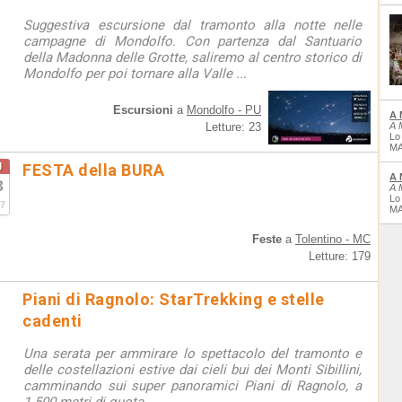
Suggestiva escursione dal tramonto alla notte nelle
campagne di Mondolfo. Con partenza dal Santuario
della Madonna delle Grotte, saliremo al centro storico di
Mondolfo per poi tornare alla Valle ...
Escursioni
a
Mondolfo - PU
A 
Letture: 23
A 
Lo
MA
g
FESTA della BURA
A 
3
A 
Lo
7
MA
Feste
a
Tolentino - MC
Letture: 179
Piani di Ragnolo: StarTrekking e stelle
cadenti
Una serata per ammirare lo spettacolo del tramonto e
delle costellazioni estive dai cieli bui dei Monti Sibillini,
camminando sui super panoramici Piani di Ragnolo, a