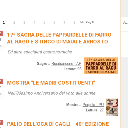
Ac
1
2
3
4
5
6
7
8
>>
Pag 8
o
17ª SAGRA DELLE PAPPARDELLE DI FARRO
9
AL RAGÙ E STINCO DI MAIALE ARROSTO
6
Ed altre specialità gastronomiche
Sagre
a
Ripatransone - AP
Letture: 95
o
MOSTRA "LE MADRI COSTITUENTI"
7
Nell'80esimo Anniversario del voto alle donne
6
Mostre
a
Pergola - PU
Letture: 27
o
PALIO DELL'OCA DI CAGLI - 40ª EDIZIONE