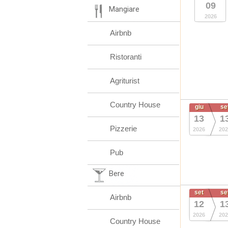
09
Mangiare
2026
Airbnb
Ristoranti
Agriturist
Country House
giu
se
13
1
Pizzerie
2026
202
Pub
Bere
set
se
Airbnb
12
1
2026
202
Country House