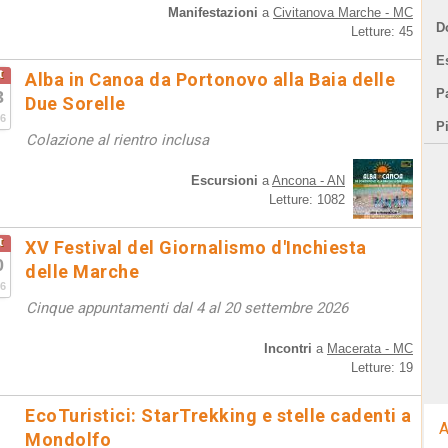
Manifestazioni
a
Civitanova Marche - MC
D
Letture: 45
E
t
Alba in Canoa da Portonovo alla Baia delle
Pa
3
Due Sorelle
6
P
Colazione al rientro inclusa
Escursioni
a
Ancona - AN
Letture: 1082
t
XV Festival del Giornalismo d'Inchiesta
0
delle Marche
6
Cinque appuntamenti dal 4 al 20 settembre 2026
Incontri
a
Macerata - MC
Letture: 19
EcoTuristici: StarTrekking e stelle cadenti a
A
Mondolfo