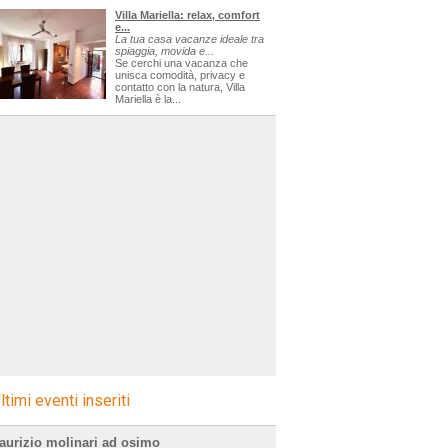
Villa Mariella: relax, comfort
e...
La tua casa vacanze ideale tra
spiaggia, movida e...
Se cerchi una vacanza che
unisca comodità, privacy e
contatto con la natura, Villa
Mariella è la...
ltimi eventi inseriti
aurizio molinari ad osimo