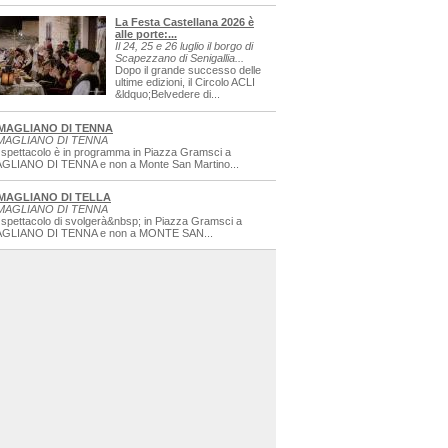
La Festa Castellana 2026 è
alle porte:...
Il 24, 25 e 26 luglio il borgo di
Scapezzano di Senigallia...
Dopo il grande successo delle
ultime edizioni, il Circolo ACLI
&ldquo;Belvedere di...
MAGLIANO DI TENNA
MAGLIANO DI TENNA
 spettacolo è in programma in Piazza Gramsci a
GLIANO DI TENNA e non a Monte San Martino...
MAGLIANO DI TELLA
MAGLIANO DI TENNA
 spettacolo di svolgerà&nbsp; in Piazza Gramsci a
GLIANO DI TENNA e non a MONTE SAN...