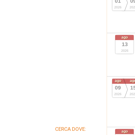
01
0
2026
202
ago
13
2026
ago
ag
09
1
2026
202
CERCA DOVE:
ago