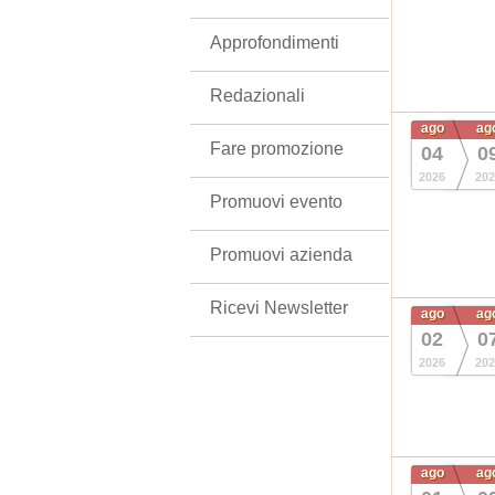
Approfondimenti
Redazionali
ago
ag
Fare promozione
04
0
2026
202
Promuovi evento
Promuovi azienda
Ricevi Newsletter
ago
ag
02
0
2026
202
ago
ag