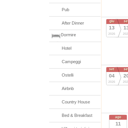
Pub
giu
se
After Dinner
13
1
2026
202
Dormire
Hotel
Campeggi
set
se
Ostelli
04
2
2026
202
Airbnb
Country House
Bed & Breakfast
ago
11