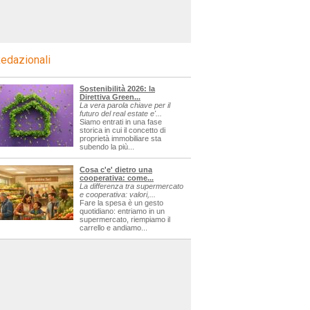
edazionali
Sostenibilità 2026: la
Direttiva Green...
La vera parola chiave per il
futuro del real estate e'...
Siamo entrati in una fase
storica in cui il concetto di
proprietà immobiliare sta
subendo la più...
Cosa c'e' dietro una
cooperativa: come...
La differenza tra supermercato
e cooperativa: valori,...
Fare la spesa è un gesto
quotidiano: entriamo in un
supermercato, riempiamo il
carrello e andiamo...