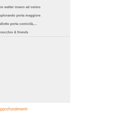
on walter insero ad osimo
splorando porta maggiore
llotto porta comicità,...
inocchio & friends
pprofondimenti