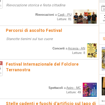
9
Rievocazione storica e festa cittadina
6
Rievocazioni
a
Cagli - PU
Letture: 81
v
Percorsi di ascolto Festival
S
Stanotte tienimi sul tuo cuore
Concerti
a
Arcevia - AN
Letture: 8
o
Festival Internazionale del Folclore
5
Terranostra
6
Spettacoli
a
Apiro - MC
Letture: 49
la 
Stelle cadenti e fuochi d'artificio sul lago di