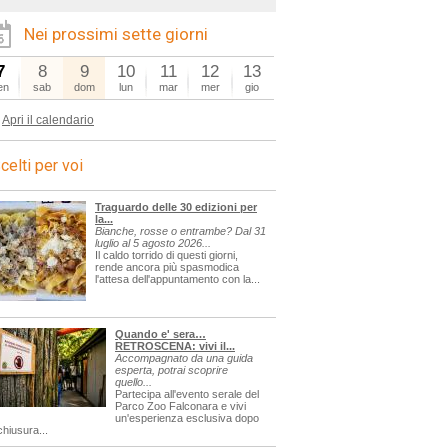
Nei prossimi sette giorni
7
8
9
10
11
12
13
en
sab
dom
lun
mar
mer
gio
Apri il calendario
celti per voi
Traguardo delle 30 edizioni per
la...
Bianche, rosse o entrambe? Dal 31
luglio al 5 agosto 2026...
Il caldo torrido di questi giorni,
rende ancora più spasmodica
l'attesa dell'appuntamento con la...
Quando e' sera…
RETROSCENA: vivi il...
Accompagnato da una guida
esperta, potrai scoprire
quello...
Partecipa all'evento serale del
Parco Zoo Falconara e vivi
un'esperienza esclusiva dopo
chiusura...