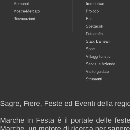
Memoriali
Immobiliari
Mostre-Mercato
Proloco
Rievocazioni
Enti
Spettacoli
Fotografia
Stab. Balneari
Sport
Villaggi turistici
Servizi e Aziende
Visite guidate
Strumenti
Sagre, Fiere, Feste ed Eventi della reg
Marche in Festa è il portale delle fest
Marche, un motore di ricerca per saper