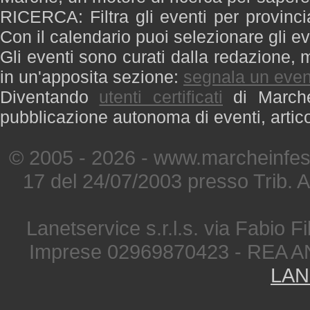
RICERCA: Filtra gli eventi per provinci
Con il calendario puoi selezionare gli ev
Gli eventi sono curati dalla redazione, m
in un'apposita sezione:
segnala un even
Diventando
utenti certificati
di Marche 
pubblicazione autonoma di eventi, artic
© 2005 - 2026 - www.marcheinfest
17 del 24/07/2003 presso Trib. 
Lanetservice s.r.l.s. via Fabio Fi
Imprese 02969870423 - REA A
LAN