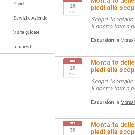
Montalto delle
Sport
16
piedi alla sco
2026
Servizi e Aziende
Scopri Montalto
il nostro tour a p
Visite guidate
Escursioni
a
Montal
Strumenti
set
Montalto delle
10
piedi alla sco
2026
Scopri Montalto
il nostro tour a p
Escursioni
a
Montal
set
Montalto delle
30
piedi alla sco