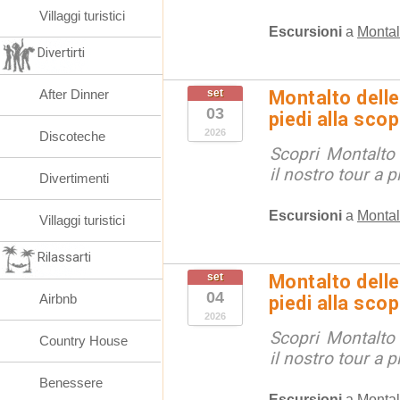
Villaggi turistici
Escursioni
a
Montal
Divertirti
After Dinner
set
Montalto delle
03
piedi alla sco
2026
Discoteche
Scopri Montalto
il nostro tour a p
Divertimenti
Escursioni
a
Montal
Villaggi turistici
Rilassarti
set
Montalto delle
04
Airbnb
piedi alla sco
2026
Scopri Montalto
Country House
il nostro tour a p
Benessere
Escursioni
a
Montal