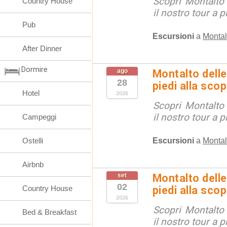
Scopri Montalto
Country House
il nostro tour a p
Pub
Escursioni
a
Montal
After Dinner
Dormire
ago
Montalto delle
28
piedi alla sco
Hotel
2026
Scopri Montalto
il nostro tour a p
Campeggi
Escursioni
a
Montal
Ostelli
Airbnb
set
Montalto delle
02
Country House
piedi alla sco
2026
Scopri Montalto
Bed & Breakfast
il nostro tour a p