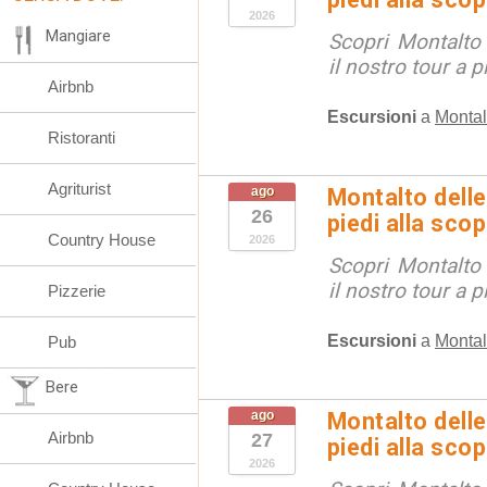
2026
Mangiare
Scopri Montalto
il nostro tour a p
Airbnb
Escursioni
a
Montal
Ristoranti
Agriturist
ago
Montalto delle
26
piedi alla sco
Country House
2026
Scopri Montalto
il nostro tour a p
Pizzerie
Escursioni
a
Montal
Pub
Bere
ago
Montalto delle
Airbnb
27
piedi alla sco
2026