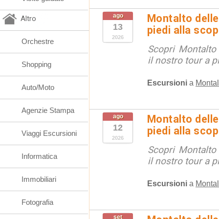
ago
Montalto delle
Altro
13
piedi alla sco
2026
Orchestre
Scopri Montalto
il nostro tour a p
Shopping
Escursioni
a
Montal
Auto/Moto
Agenzie Stampa
ago
Montalto delle
12
piedi alla sco
Viaggi Escursioni
2026
Scopri Montalto
Informatica
il nostro tour a p
Immobiliari
Escursioni
a
Montal
Fotografia
set