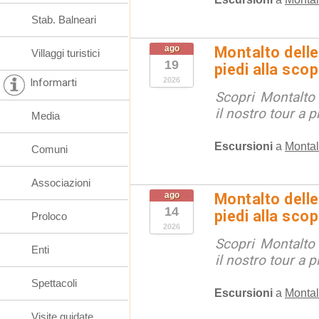
Stab. Balneari
ago
Montalto delle
Villaggi turistici
19
piedi alla sco
2026
Informarti
Scopri Montalto
il nostro tour a p
Media
Escursioni
a
Montal
Comuni
Associazioni
ago
Montalto delle
14
piedi alla sco
Proloco
2026
Scopri Montalto
Enti
il nostro tour a p
Spettacoli
Escursioni
a
Montal
Visite guidate