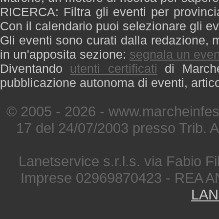
RICERCA: Filtra gli eventi per provinci
Con il calendario puoi selezionare gli ev
Gli eventi sono curati dalla redazione, m
in un'apposita sezione:
segnala un even
Diventando
utenti certificati
di Marche 
pubblicazione autonoma di eventi, artic
© 2005 - 2026 - www.marcheinfest
17 del 24/07/2003 presso Trib. 
Lanetservice s.r.l.s. via Fabio Fi
Imprese 02969870423 - REA A
LAN