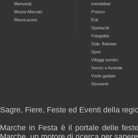
Memoriali
Immobiliari
Mostre-Mercato
Proloco
Rievocazioni
Enti
Spettacoli
Fotografia
Stab. Balneari
Sport
Villaggi turistici
Servizi e Aziende
Visite guidate
Strumenti
Sagre, Fiere, Feste ed Eventi della reg
Marche in Festa è il portale delle fest
Marche, un motore di ricerca per saper