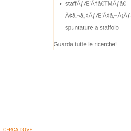
staffÃƒÆ’Ã†â€TMÃƒâ€
Ã¢â‚¬â„¢ÃƒÆ’Ã¢â‚¬Å¡Ãƒâ€
spuntature a staffolo
Guarda tutte le ricerche!
CERCA DOVE: