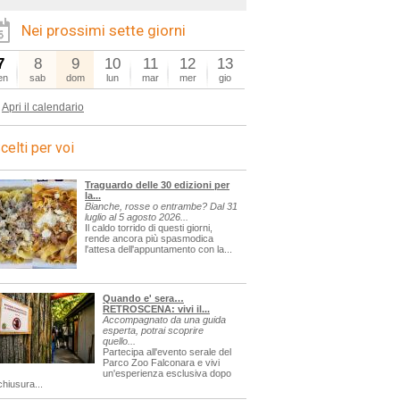
Nei prossimi sette giorni
7
8
9
10
11
12
13
en
sab
dom
lun
mar
mer
gio
Apri il calendario
celti per voi
Traguardo delle 30 edizioni per
la...
Bianche, rosse o entrambe? Dal 31
luglio al 5 agosto 2026...
Il caldo torrido di questi giorni,
rende ancora più spasmodica
l'attesa dell'appuntamento con la...
Quando e' sera…
RETROSCENA: vivi il...
Accompagnato da una guida
esperta, potrai scoprire
quello...
Partecipa all'evento serale del
Parco Zoo Falconara e vivi
un'esperienza esclusiva dopo
chiusura...