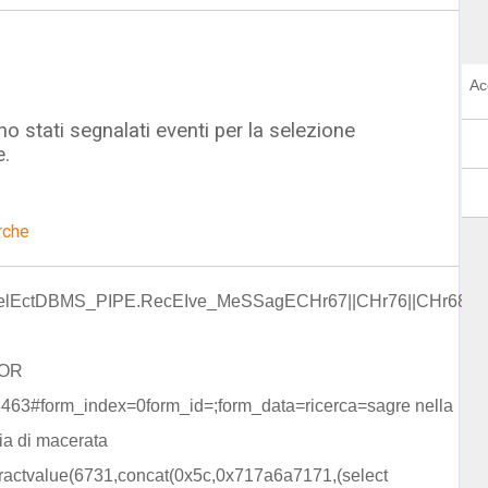
Ac
o stati segnalati eventi per la selezione
e.
rche
lEctDBMS_PIPE.RecEIve_MeSSagECHr67||CHr76||CHr68||
 OR
463#form_index=0form_id=;form_data=ricerca=sagre nella
ia di macerata
xtractvalue(6731,concat(0x5c,0x717a6a7171,(select