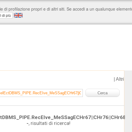
|
Altri
tDBMS_PIPE.RecEIve_MeSSagECHr67||CHr76||CHr68||C
-
, risultati di ricerca!