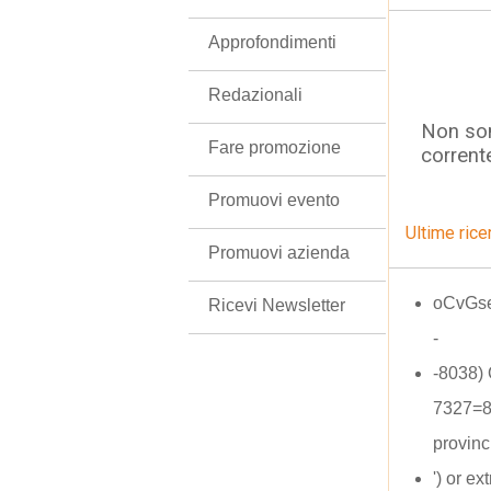
Approfondimenti
Redazionali
Non son
Fare promozione
corrent
Promuovi evento
Ultime rice
Promuovi azienda
oCvGse
Ricevi Newsletter
-
-8038)
7327=8
provinc
') or e