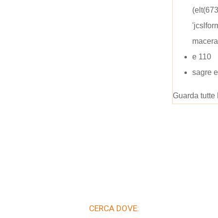
(elt(67
'jcslfo
macera
e 110
sagre e
Guarda tutte 
CERCA DOVE: