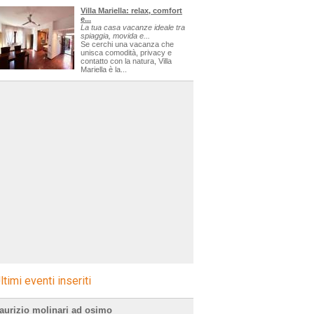
Villa Mariella: relax, comfort
e...
La tua casa vacanze ideale tra
spiaggia, movida e...
Se cerchi una vacanza che
unisca comodità, privacy e
contatto con la natura, Villa
Mariella è la...
ltimi eventi inseriti
aurizio molinari ad osimo