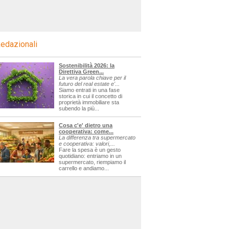
edazionali
Sostenibilità 2026: la
Direttiva Green...
La vera parola chiave per il
futuro del real estate e'...
Siamo entrati in una fase
storica in cui il concetto di
proprietà immobiliare sta
subendo la più...
Cosa c'e' dietro una
cooperativa: come...
La differenza tra supermercato
e cooperativa: valori,...
Fare la spesa è un gesto
quotidiano: entriamo in un
supermercato, riempiamo il
carrello e andiamo...