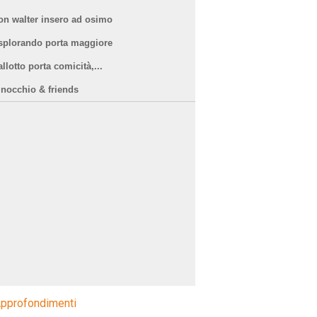
on walter insero ad osimo
splorando porta maggiore
llotto porta comicità,...
inocchio & friends
pprofondimenti