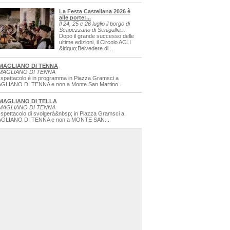
La Festa Castellana 2026 è
alle porte:...
Il 24, 25 e 26 luglio il borgo di
Scapezzano di Senigallia...
Dopo il grande successo delle
ultime edizioni, il Circolo ACLI
&ldquo;Belvedere di...
MAGLIANO DI TENNA
MAGLIANO DI TENNA
 spettacolo è in programma in Piazza Gramsci a
GLIANO DI TENNA e non a Monte San Martino...
MAGLIANO DI TELLA
MAGLIANO DI TENNA
 spettacolo di svolgerà&nbsp; in Piazza Gramsci a
GLIANO DI TENNA e non a MONTE SAN...