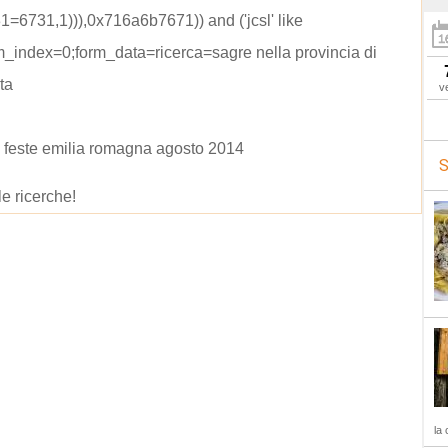
31=6731,1))),0x716a6b7671)) and ('jcsl' like
rm_index=0;form_data=ricerca=sagre nella provincia di
ta
v
 feste emilia romagna agosto 2014
S
le ricerche!
la 