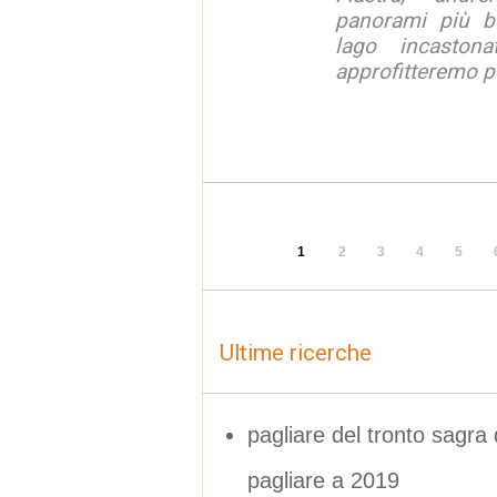
panorami più be
lago incaston
approfitteremo pe
1
2
3
4
5
Ultime ricerche
pagliare del tronto sagra
pagliare a 2019