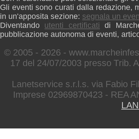
Gli eventi sono curati dalla redazione, m
in un'apposita sezione:
segnala un even
Diventando
utenti certificati
di Marche 
pubblicazione autonoma di eventi, artic
© 2005 - 2026 - www.marcheinfest
17 del 24/07/2003 presso Trib. 
Lanetservice s.r.l.s. via Fabio Fi
Imprese 02969870423 - REA A
LAN