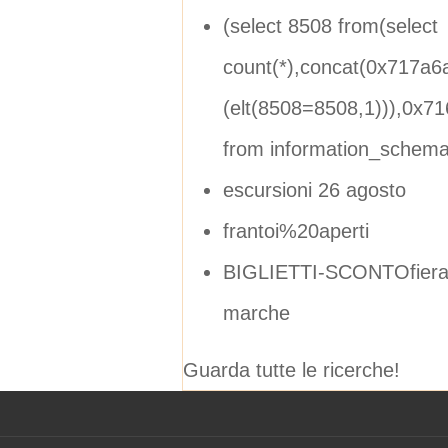
(select 8508 from(select
count(*),concat(0x717a6
(elt(8508=8508,1))),0x71
from information_schem
escursioni 26 agosto
frantoi%20aperti
BIGLIETTI-SCONTOfiera de
marche
Guarda tutte le ricerche!