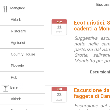
Escurs
Mangiare
Airbnb
ago
EcoTuristici: 
11
cadenti a Mon
Ristoranti
2026
Suggestiva escu
Agriturist
notte nelle ca
partenza dal San
Country House
Grotte, salire
Mondolfo per poi 
Pizzerie
Escursioni
Pub
Bere
ago
Escursione da 
23
faggeta di Can
Airbnb
2026
Escursione dal 