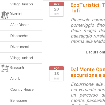
Villaggi turistici
ago
EcoTuristici: 
20
Tufi
Divertirti
2026
Piacevole cammi
pomeriggio fino
After Dinner
della magia dei
paesaggio rurale
Discoteche
ritorna alla Mado
Divertimenti
Escursioni
Villaggi turistici
Rilassarti
ago
Dal Monte Cone
18
escursione e a
Airbnb
2026
Escursione alla
nel versante no
Country House
un percorso d
monte, passando
Benessere