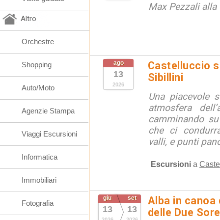
Max Pezzali alla 
Altro
Orchestre
ago
Castelluccio so
Shopping
13
Sibillini
2026
Auto/Moto
Una piacevole s
atmosfera dell’
Agenzie Stampa
camminando su s
che ci condurra
Viaggi Escursioni
valli, e punti pano
Informatica
Escursioni
a
Caste
Immobiliari
giu
set
Alba in canoa 
Fotografia
13
13
delle Due Sore
2026
2026