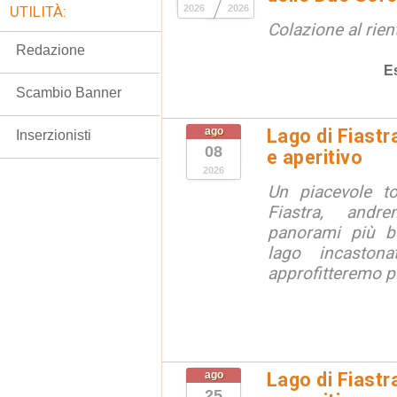
UTILITÀ:
2026
2026
Colazione al rien
Redazione
E
Scambio Banner
ago
Lago di Fiastr
Inserzionisti
08
e aperitivo
2026
Un piacevole t
Fiastra, andr
panorami più be
lago incaston
approfitteremo pe
ago
Lago di Fiastr
25