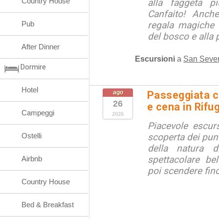
Country House
alla faggeta p
Canfaito! Anch
Pub
regala magiche 
del bosco e alla 
After Dinner
Escursioni
a
San Sever
Dormire
Hotel
ago
Passeggiata c
26
e cena in Rifu
Campeggi
2026
Piacevole escurs
Ostelli
scoperta dei punt
della natura di
spettacolare bel
Airbnb
poi scendere fino 
Country House
Bed & Breakfast