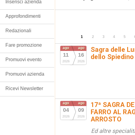
Inserisci azienda
Approfondimenti
Redazionali
1
2
3
4
5
Fare promozione
ago
ago
Sagra delle Lu
11
16
dello Spiedino
Promuovi evento
2026
2026
Promuovi azienda
Ricevi Newsletter
ago
ago
17ª SAGRA DE
04
09
FARRO AL RAG
2026
2026
ARROSTO
Ed altre special