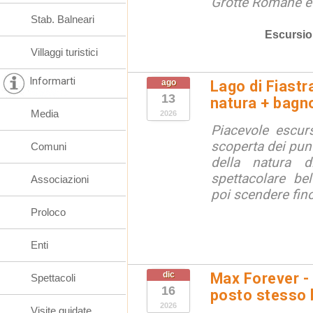
Grotte Romane e i
Stab. Balneari
Escursio
Villaggi turistici
Informarti
ago
Lago di Fiastr
13
natura + bagno
Media
2026
Piacevole escurs
scoperta dei punt
Comuni
della natura di
spettacolare bel
Associazioni
poi scendere fino 
Proloco
Enti
dic
Max Forever -
Spettacoli
16
posto stesso 
2026
Visite guidate