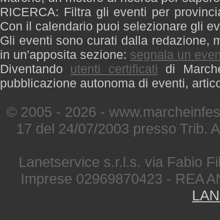
RICERCA: Filtra gli eventi per provinci
Con il calendario puoi selezionare gli ev
Gli eventi sono curati dalla redazione, m
in un'apposita sezione:
segnala un even
Diventando
utenti certificati
di Marche 
pubblicazione autonoma di eventi, artic
© 2005 - 2026 - www.marcheinfest
17 del 24/07/2003 presso Trib. 
Lanetservice s.r.l.s. via Fabio Fi
Imprese 02969870423 - REA A
LAN