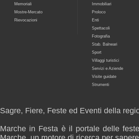
Memoriali
Immobiliari
Mostre-Mercato
Proloco
Rievocazioni
Enti
Spettacoli
Fotografia
Stab. Balneari
Sport
Villaggi turistici
Servizi e Aziende
Visite guidate
Strumenti
Sagre, Fiere, Feste ed Eventi della reg
Marche in Festa è il portale delle fest
Marche, un motore di ricerca per saper