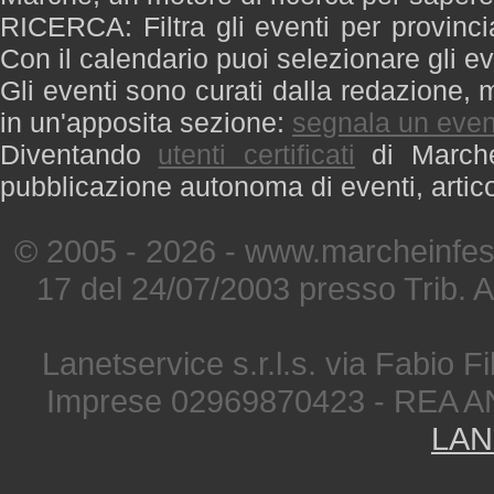
RICERCA: Filtra gli eventi per provinci
Con il calendario puoi selezionare gli ev
Gli eventi sono curati dalla redazione, m
in un'apposita sezione:
segnala un even
Diventando
utenti certificati
di Marche 
pubblicazione autonoma di eventi, artic
© 2005 - 2026 - www.marcheinfest
17 del 24/07/2003 presso Trib. 
Lanetservice s.r.l.s. via Fabio Fi
Imprese 02969870423 - REA A
LAN