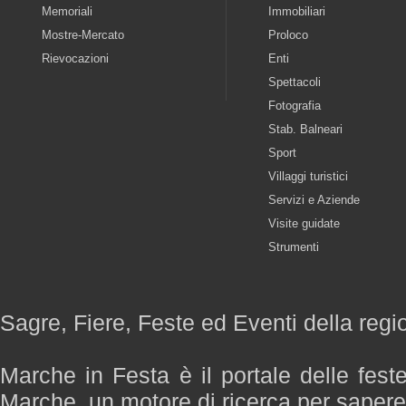
Memoriali
Immobiliari
Mostre-Mercato
Proloco
Rievocazioni
Enti
Spettacoli
Fotografia
Stab. Balneari
Sport
Villaggi turistici
Servizi e Aziende
Visite guidate
Strumenti
Sagre, Fiere, Feste ed Eventi della reg
Marche in Festa è il portale delle fest
Marche, un motore di ricerca per saper