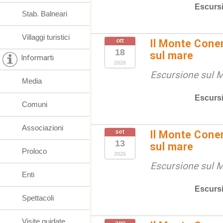
Escurs
Stab. Balneari
Villaggi turistici
ott
Il Monte Coner
18
sul mare
Informarti
2026
Escursione sul 
Media
Escurs
Comuni
Associazioni
set
Il Monte Coner
13
sul mare
Proloco
2026
Escursione sul 
Enti
Escurs
Spettacoli
Visite guidate