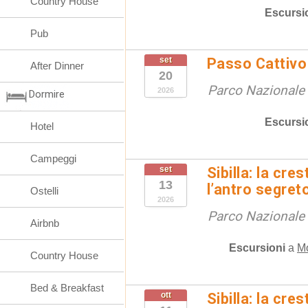
Country House
Escursi
Pub
set
Passo Cattivo 
After Dinner
20
Parco Nazionale d
2026
Dormire
Escursi
Hotel
Campeggi
set
Sibilla: la cre
13
l’antro segret
Ostelli
2026
Parco Nazionale d
Airbnb
Escursioni
a
M
Country House
Bed & Breakfast
ott
Sibilla: la cre