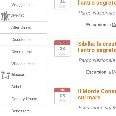
11
l’antro segret
Villaggi turistici
2026
Parco Nazionale d
Divertirti
Escursioni
a
M
After Dinner
Discoteche
ago
Sibilla: la cre
23
l’antro segret
Divertimenti
2026
Parco Nazionale d
Villaggi turistici
Escursioni
a
M
Rilassarti
Airbnb
dic
Il Monte Coner
05
sul mare
Country House
2026
Escursione sul 
Benessere