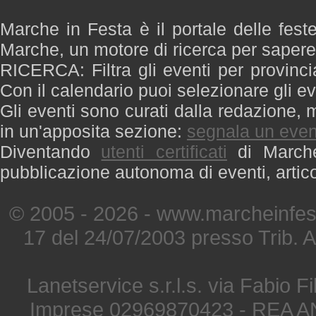
Marche in Festa è il portale delle fest
Marche, un motore di ricerca per saper
RICERCA: Filtra gli eventi per provinci
Con il calendario puoi selezionare gli ev
Gli eventi sono curati dalla redazione, m
in un'apposita sezione:
segnala un even
Diventando
utenti certificati
di Marche 
pubblicazione autonoma di eventi, artic
© 2005 - 2026 - www.marcheinfest
17 del 24/07/2003 presso Trib. 
Lanetservice s.r.l.s. via Fabio Fi
Imprese 02969870423 - REA A