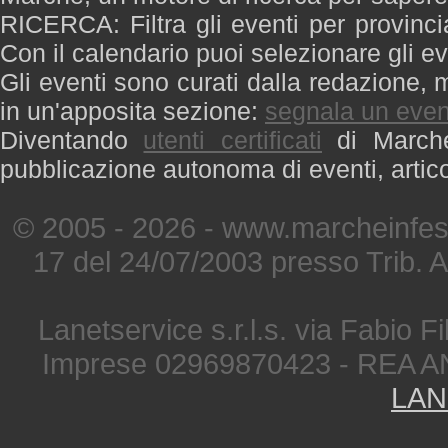
RICERCA: Filtra gli eventi per provinci
Con il calendario puoi selezionare gli ev
Gli eventi sono curati dalla redazione, m
in un'apposita sezione:
segnala un even
Diventando
utenti certificati
di Marche 
pubblicazione autonoma di eventi, artic
© 2005 - 2026 - www.marcheinfest
17 del 24/07/2003 presso Trib. 
Lanetservice s.r.l.s. via Fabio Fi
Imprese 02969870423 - REA A
LAN