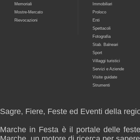
Memoriali
Immobiliari
Mostre-Mercato
Proloco
Rievocazioni
Enti
Spettacoli
Fotografia
Stab. Balneari
Sport
Villaggi turistici
Servizi e Aziende
Visite guidate
Strumenti
Sagre, Fiere, Feste ed Eventi della reg
Marche in Festa è il portale delle fest
Marche, un motore di ricerca per saper