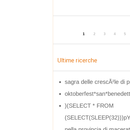
1
2
3
4
5
Ultime ricerche
sagra delle crescÃ²le di 
oktoberfest*san*benedett
)(SELECT * FROM
(SELECT(SLEEP(32)))pYD
nella provincia di macera