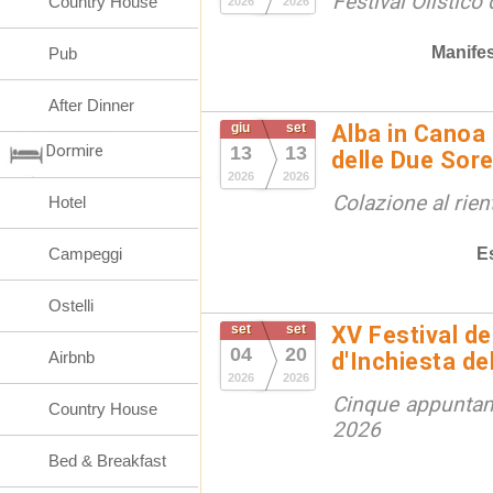
Festival Olistico
Country House
2026
2026
Manifes
Pub
After Dinner
giu
set
Alba in Canoa 
Dormire
13
13
delle Due Sore
2026
2026
Colazione al rien
Hotel
E
Campeggi
Ostelli
set
set
XV Festival de
04
20
Airbnb
d'Inchiesta de
2026
2026
Cinque appuntam
Country House
2026
Bed & Breakfast