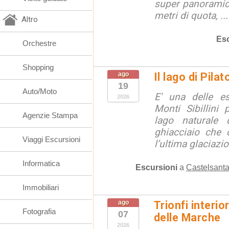
super panoramici
metri di quota, ...
Altro
Esc
Orchestre
Shopping
ago
Il lago di Pila
19
Auto/Moto
E' una delle e
2026
Monti Sibillini 
Agenzie Stampa
lago naturale d
ghiacciaio che 
Viaggi Escursioni
l’ultima glaciazion
Informatica
Escursioni
a
Castelsanta
Immobiliari
ago
Trionfi interio
Fotografia
07
delle Marche
2026