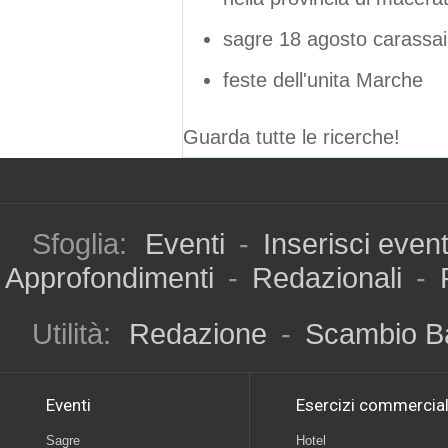
sagre 18 agosto carassai
feste dell'unita Marche
Guarda tutte le ricerche!
Sfoglia:
Eventi
-
Inserisci even
Approfondimenti
-
Redazionali
-
Utilità:
Redazione
-
Scambio B
Eventi
Esercizi commercial
Sagre
Hotel