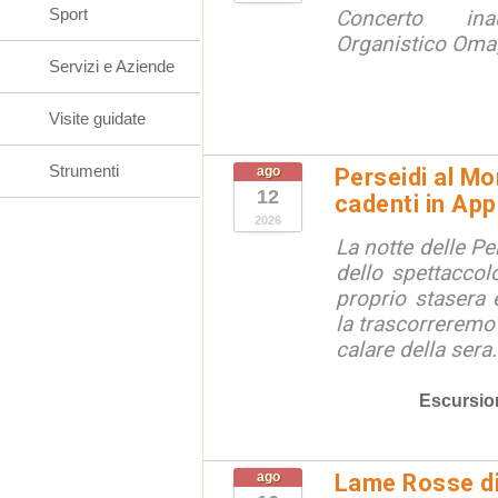
Sport
Concerto ina
Organistico Omag
Servizi e Aziende
Visite guidate
Strumenti
ago
Perseidi al Mo
12
cadenti in Ap
2026
La notte delle Pe
dello spettaccolo
proprio stasera 
la trascorreremo
calare della sera.
Escursio
ago
Lame Rosse di 