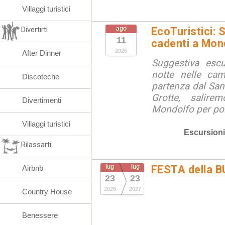
Villaggi turistici
Divertirti
ago
EcoTuristici: 
11
cadenti a Mon
2026
After Dinner
Suggestiva escu
notte nelle ca
Discoteche
partenza dal San
Grotte, salire
Divertimenti
Mondolfo per poi 
Villaggi turistici
Escursioni
Rilassarti
lug
lug
FESTA della 
Airbnb
23
23
2026
2027
Country House
Benessere