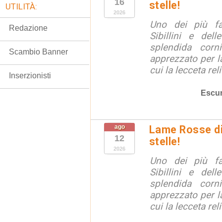
16
stelle!
UTILITÀ:
2026
Uno dei più fa
Redazione
Sibillini e del
splendida corn
Scambio Banner
apprezzato per la
cui la lecceta relit
Inserzionisti
Escur
ago
Lame Rosse di 
12
stelle!
2026
Uno dei più fa
Sibillini e del
splendida corn
apprezzato per la
cui la lecceta relit