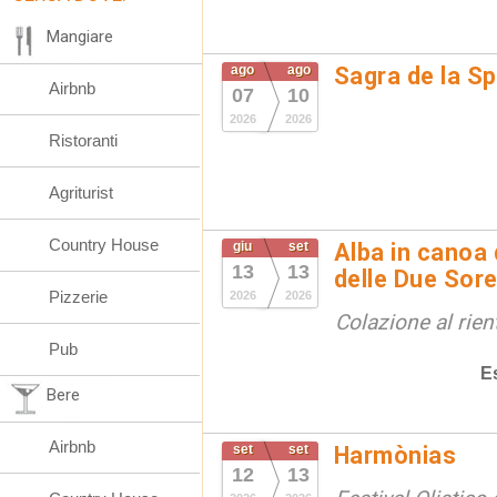
Mangiare
ago
ago
Sagra de la S
Airbnb
07
10
2026
2026
Ristoranti
Agriturist
Country House
giu
set
Alba in canoa 
13
13
delle Due Sore
Pizzerie
2026
2026
Colazione al rien
Pub
E
Bere
Airbnb
set
set
Harmònias
12
13