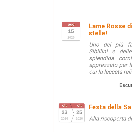
ago
Lame Rosse di 
15
stelle!
2026
Uno dei più fa
Sibillini e del
splendida corn
apprezzato per la
cui la lecceta relit
Escur
ott
ott
Festa della S
23
25
Alla riscoperta d
2026
2026