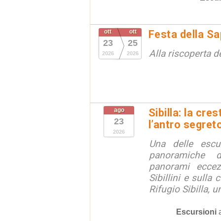
ott
ott
Festa della S
23
25
Alla riscoperta d
2026
2026
ago
Sibilla: la cre
23
l’antro segret
2026
Una delle escu
panoramiche d
panorami eccez
Sibillini e sulla
Rifugio Sibilla, u
Escursioni