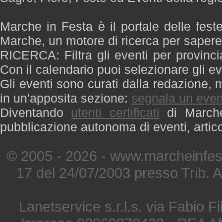
Marche in Festa è il portale delle fest
Marche, un motore di ricerca per saper
RICERCA: Filtra gli eventi per provinci
Con il calendario puoi selezionare gli ev
Gli eventi sono curati dalla redazione, m
in un'apposita sezione:
segnala un even
Diventando
utenti certificati
di Marche 
pubblicazione autonoma di eventi, artic
© 2005 - 2026 - www.marcheinfest
17 del 24/07/2003 presso Trib. 
Lanetservice s.r.l.s. via Fabio Fi