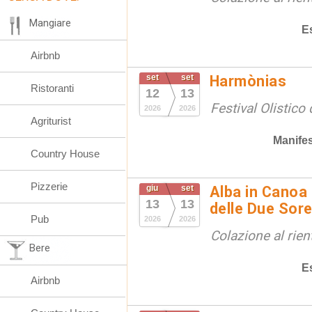
Mangiare
E
Airbnb
set
set
Harmònias
Ristoranti
12
13
Festival Olistico
2026
2026
Agriturist
Manifes
Country House
Pizzerie
giu
set
Alba in Canoa 
13
13
delle Due Sore
Pub
2026
2026
Colazione al rien
Bere
E
Airbnb