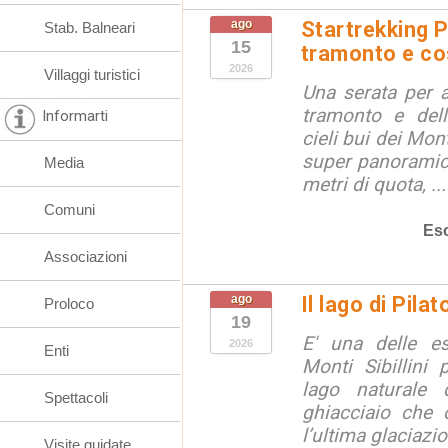
ago
Startrekking P
Stab. Balneari
15
tramonto e cos
2026
Villaggi turistici
Una serata per 
tramonto e dell
Informarti
cieli bui dei Mon
super panoramici
Media
metri di quota, ...
Comuni
Esc
Associazioni
ago
Il lago di Pila
Proloco
19
E' una delle e
2026
Enti
Monti Sibillini 
lago naturale d
Spettacoli
ghiacciaio che 
l’ultima glaciazion
Visite guidate