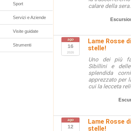
Sport
calare della sera.
Servizi e Aziende
Escursio
Visite guidate
ago
Lame Rosse di 
Strumenti
16
stelle!
2026
Uno dei più fa
Sibillini e del
splendida corn
apprezzato per la
cui la lecceta relit
Escur
ago
Lame Rosse di 
12
stelle!