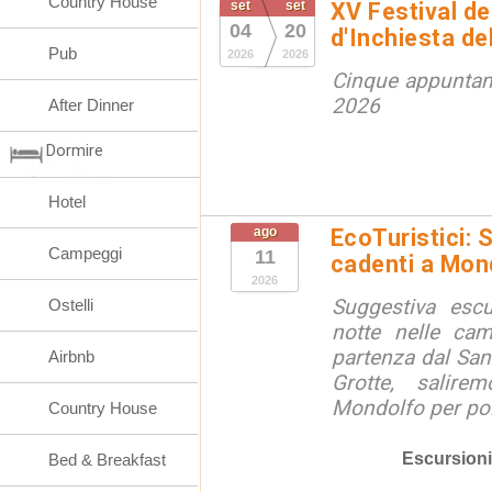
Country House
set
set
XV Festival de
04
20
d'Inchiesta de
Pub
2026
2026
Cinque appuntam
2026
After Dinner
Dormire
Hotel
ago
EcoTuristici: 
Campeggi
11
cadenti a Mon
2026
Suggestiva escu
Ostelli
notte nelle ca
partenza dal San
Airbnb
Grotte, salire
Mondolfo per poi 
Country House
Escursioni
Bed & Breakfast