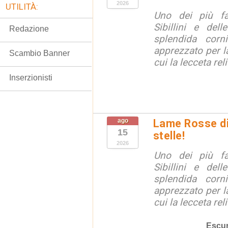
2026
UTILITÀ:
Uno dei più fa
Sibillini e del
Redazione
splendida corn
apprezzato per la
Scambio Banner
cui la lecceta relit
Inserzionisti
ago
Lame Rosse di 
15
stelle!
2026
Uno dei più fa
Sibillini e del
splendida corn
apprezzato per la
cui la lecceta relit
Escur