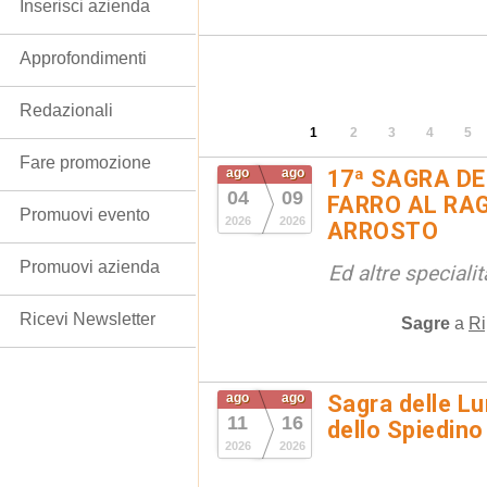
Inserisci azienda
Approfondimenti
Redazionali
1
2
3
4
5
Fare promozione
ago
ago
17ª SAGRA DE
04
09
FARRO AL RAG
Promuovi evento
2026
2026
ARROSTO
Promuovi azienda
Ed altre special
Ricevi Newsletter
Sagre
a
Ri
ago
ago
Sagra delle Lu
11
16
dello Spiedino
2026
2026