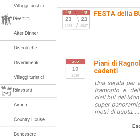
Villaggi turistici
lug
lug
FESTA della 
Divertirti
23
23
2026
2027
After Dinner
Discoteche
ago
Piani di Ragno
Divertimenti
10
cadenti
2026
Villaggi turistici
Una serata per 
tramonto e dell
Rilassarti
cieli bui dei Mon
super panoramici
Airbnb
metri di quota, ...
Country House
Esc
Benessere