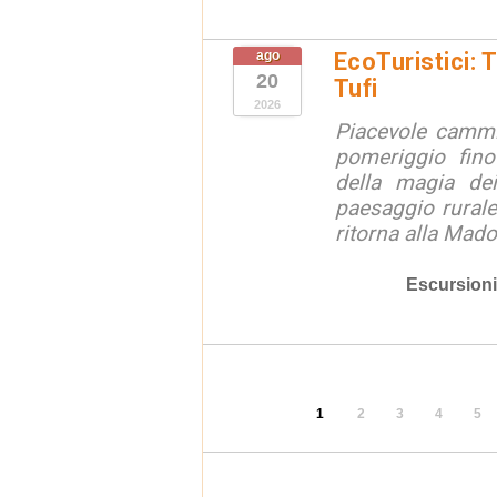
ago
EcoTuristici: 
20
Tufi
2026
Piacevole cammi
pomeriggio fino
della magia dei
paesaggio rurale
ritorna alla Mado
Escursioni
1
2
3
4
5