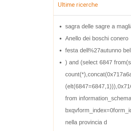
Ultime ricerche
sagra delle sagre a magl
Anello dei boschi conero
festa dell%27autunno be
) and (select 6847 from(s
count(*),concat(0x717a6
(elt(6847=6847,1))),0x71
from information_schema.
bxqvform_index=0form_i
nella provincia d