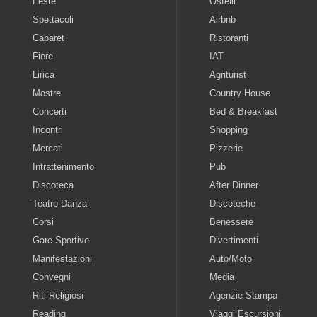
Feste
Ostelli
Spettacoli
Airbnb
Cabaret
Ristoranti
Fiere
IAT
Lirica
Agriturist
Mostre
Country House
Concerti
Bed & Breakfast
Incontri
Shopping
Mercati
Pizzerie
Intrattenimento
Pub
Discoteca
After Dinner
Teatro-Danza
Discoteche
Corsi
Benessere
Gare-Sportive
Divertimenti
Manifestazioni
Auto/Moto
Convegni
Media
Riti-Religiosi
Agenzie Stampa
Reading
Viaggi Escursioni