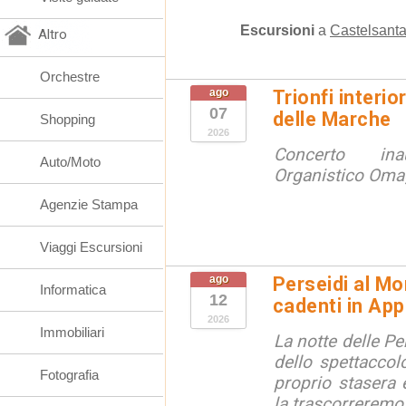
Escursioni
a
Castelsanta
Altro
Orchestre
ago
Trionfi interio
07
delle Marche
Shopping
2026
Concerto ina
Auto/Moto
Organistico Omag
Agenzie Stampa
Viaggi Escursioni
ago
Perseidi al Mo
Informatica
12
cadenti in Ap
2026
Immobiliari
La notte delle Pe
dello spettaccolo
Fotografia
proprio stasera 
la trascorreremo