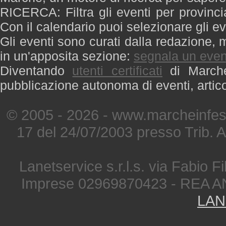
RICERCA: Filtra gli eventi per provinci
Con il calendario puoi selezionare gli ev
Gli eventi sono curati dalla redazione, m
in un'apposita sezione:
segnala un even
Diventando
utenti certificati
di Marche 
pubblicazione autonoma di eventi, artic
© 2005 - 2026 - www.marcheinfest
17 del 24/07/2003 presso Trib. 
Lanetservice s.r.l.s. via Fabio Fi
Imprese 02969870423 - REA A
LAN