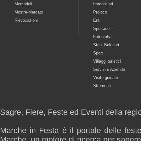
Memoriali
Immobiliari
Mostre-Mercato
Proloco
Rievocazioni
Enti
Spettacoli
Fotografia
Stab. Balneari
Sport
Villaggi turistici
Servizi e Aziende
Visite guidate
Strumenti
Sagre, Fiere, Feste ed Eventi della reg
Marche in Festa è il portale delle fest
Marche, un motore di ricerca per saper