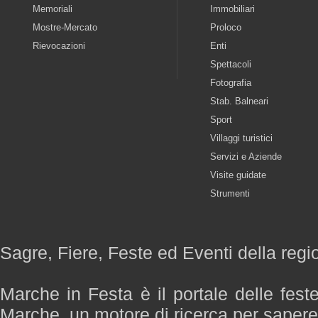
Memoriali
Immobiliari
Mostre-Mercato
Proloco
Rievocazioni
Enti
Spettacoli
Fotografia
Stab. Balneari
Sport
Villaggi turistici
Servizi e Aziende
Visite guidate
Strumenti
Sagre, Fiere, Feste ed Eventi della reg
Marche in Festa è il portale delle fest
Marche, un motore di ricerca per saper