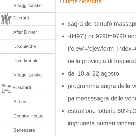
Ultime ricerche
Villaggi turistici
Divertirti
sagra del tartufo massap
After Dinner
-8497') or 9790=9790 an
Discoteche
('ojew'='ojewform_index
nella provincia di macera
Divertimenti
dal 10 al 22 agosto
Villaggi turistici
programma sagra delle v
Rilassarti
palmensesagra delle von
Airbnb
estrazione lotteria 60%c2
Country House
impruneta numeri vincent
Benessere