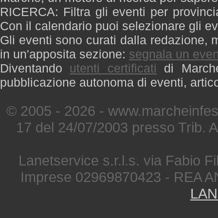
RICERCA: Filtra gli eventi per provinci
Con il calendario puoi selezionare gli ev
Gli eventi sono curati dalla redazione, m
in un'apposita sezione:
segnala un even
Diventando
utenti certificati
di Marche 
pubblicazione autonoma di eventi, artic
© 2005 - 2026 - www.marcheinfest
17 del 24/07/2003 presso Trib. 
Lanetservice s.r.l.s. via Fabio Fi
Imprese 02969870423 - REA A
LAN