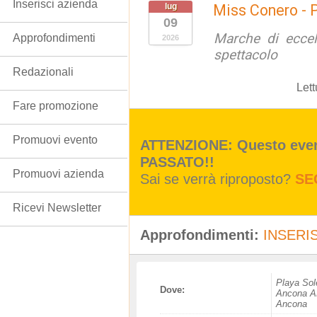
Inserisci azienda
lug
Miss Conero - 
09
Marche di eccel
Approfondimenti
2026
spettacolo
Redazionali
Lett
Fare promozione
Promuovi evento
ATTENZIONE: Questo event
PASSATO!!
Promuovi azienda
Sai se verrà riproposto?
SE
Ricevi Newsletter
Approfondimenti:
INSERIS
Playa Sol
Dove:
Ancona 
Ancona