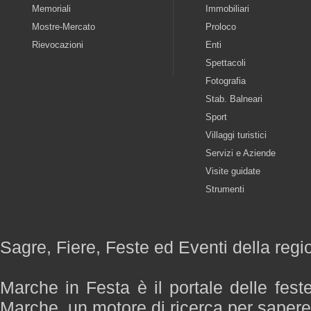
Memoriali
Immobiliari
Mostre-Mercato
Proloco
Rievocazioni
Enti
Spettacoli
Fotografia
Stab. Balneari
Sport
Villaggi turistici
Servizi e Aziende
Visite guidate
Strumenti
Sagre, Fiere, Feste ed Eventi della reg
Marche in Festa è il portale delle fest
Marche, un motore di ricerca per saper