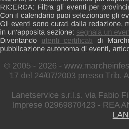
RICERCA: Filtra gli eventi per provinci
Con il calendario puoi selezionare gli ev
Gli eventi sono curati dalla redazione, m
in un'apposita sezione:
segnala un even
Diventando
utenti certificati
di Marche 
pubblicazione autonoma di eventi, artic
© 2005 - 2026 - www.marcheinfest
17 del 24/07/2003 presso Trib. 
Lanetservice s.r.l.s. via Fabio Fi
Imprese 02969870423 - REA A
LAN