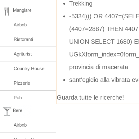
Trekking
Mangiare
-5334))) OR 4407=(SE
Airbnb
(4407=2887) THEN 440
Ristoranti
UNION SELECT 1680) EN
UGkXform_index=0form_d
Agriturist
provincia di macerata
Country House
sant'egidio alla vibrata e
Pizzerie
Guarda tutte le ricerche!
Pub
Bere
Airbnb