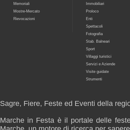
Memoriali
Immobiliari
Mostre-Mercato
Proloco
Rievocazioni
Enti
Spettacoli
Fotografia
Stab. Balneari
Sport
Villaggi turistici
Servizi e Aziende
Visite guidate
Strumenti
Sagre, Fiere, Feste ed Eventi della reg
Marche in Festa è il portale delle fest
Marche, un motore di ricerca per saper