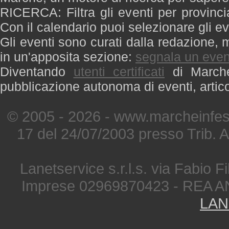
RICERCA: Filtra gli eventi per provinci
Con il calendario puoi selezionare gli ev
Gli eventi sono curati dalla redazione, m
in un'apposita sezione:
segnala un even
Diventando
utenti certificati
di Marche 
pubblicazione autonoma di eventi, artic
© 2005 - 2026 - www.marcheinfest
17 del 24/07/2003 presso Trib. 
Lanetservice s.r.l.s. via Fabio Fi
Imprese 02969870423 - REA A
LAN