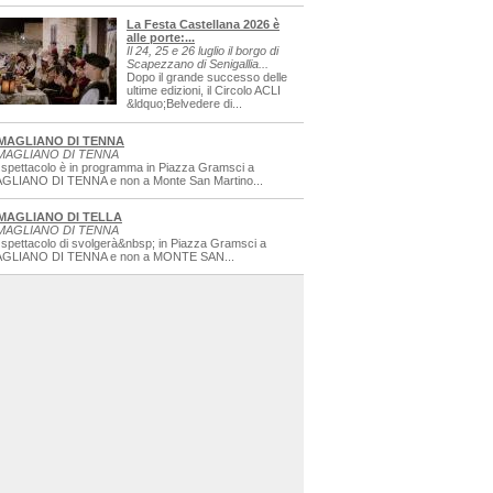
La Festa Castellana 2026 è
alle porte:...
Il 24, 25 e 26 luglio il borgo di
Scapezzano di Senigallia...
Dopo il grande successo delle
ultime edizioni, il Circolo ACLI
&ldquo;Belvedere di...
MAGLIANO DI TENNA
MAGLIANO DI TENNA
 spettacolo è in programma in Piazza Gramsci a
GLIANO DI TENNA e non a Monte San Martino...
MAGLIANO DI TELLA
MAGLIANO DI TENNA
 spettacolo di svolgerà&nbsp; in Piazza Gramsci a
GLIANO DI TENNA e non a MONTE SAN...