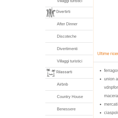
Villaggi turistici
Divertirti
After Dinner
Discoteche
Divertimenti
Ultime rice
Villaggi turistici
ferrago
Rilassarti
union al
Airbnb
vdnpfor
macera
Country House
mercati
Benessere
ciaspol