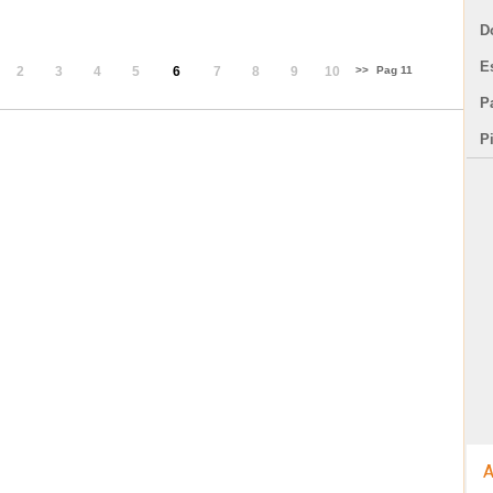
D
E
2
3
4
5
6
7
8
9
10
>>
Pag 11
Pa
P
A