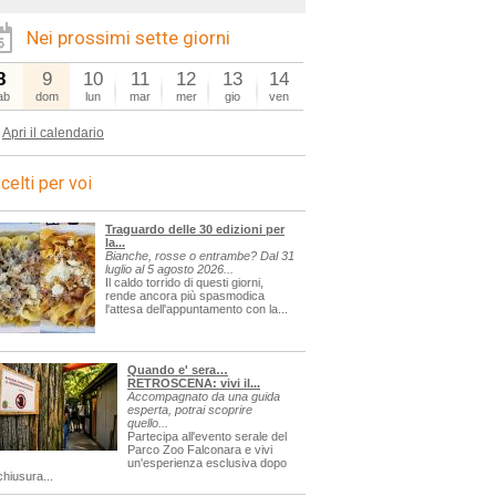
Nei prossimi sette giorni
8
9
10
11
12
13
14
ab
dom
lun
mar
mer
gio
ven
Apri il calendario
celti per voi
Traguardo delle 30 edizioni per
la...
Bianche, rosse o entrambe? Dal 31
luglio al 5 agosto 2026...
Il caldo torrido di questi giorni,
rende ancora più spasmodica
l'attesa dell'appuntamento con la...
Quando e' sera…
RETROSCENA: vivi il...
Accompagnato da una guida
esperta, potrai scoprire
quello...
Partecipa all'evento serale del
Parco Zoo Falconara e vivi
un'esperienza esclusiva dopo
chiusura...