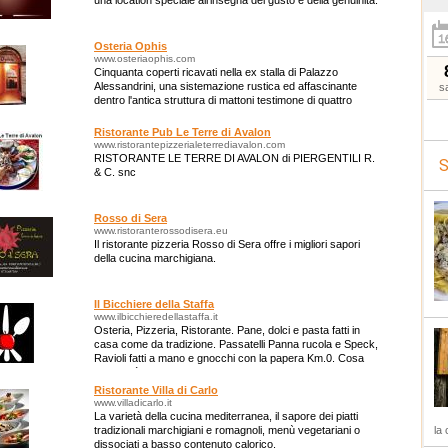
una location speciale all'insegna del gusto e della genuinità.
Osteria Ophis
www.osteriaophis.com
Cinquanta coperti ricavati nella ex stalla di Palazzo
Alessandrini, una sistemazione rustica ed affascinante
s
dentro l'antica struttura di mattoni testimone di quattro
secoli di storia.
Ristorante Pub Le Terre di Avalon
www.ristorantepizzerialeterrediavalon.com
RISTORANTE LE TERRE DI AVALON di PIERGENTILI R.
S
& C. snc
Rosso di Sera
www.ristoranterossodisera.eu
Il ristorante pizzeria Rosso di Sera offre i migliori sapori
della cucina marchigiana.
Il Bicchiere della Staffa
www.ilbicchieredellastaffa.it
Osteria, Pizzeria, Ristorante. Pane, dolci e pasta fatti in
casa come da tradizione. Passatelli Panna rucola e Speck,
Ravioli fatti a mano e gnocchi con la papera Km.0. Cosa
dire di più ? Visitateci
Ristorante Villa di Carlo
www.villadicarlo.it
La varietà della cucina mediterranea, il sapore dei piatti
tradizionali marchigiani e romagnoli, menù vegetariani o
la 
dissociati a basso contenuto calorico.