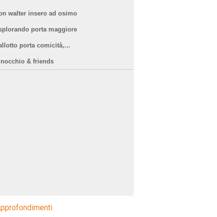
on walter insero ad osimo
splorando porta maggiore
llotto porta comicità,...
inocchio & friends
pprofondimenti