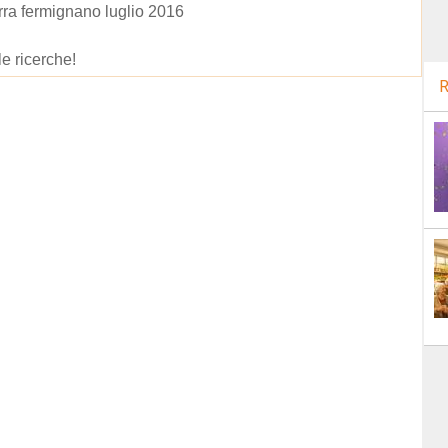
irra fermignano luglio 2016
le ricerche!
R