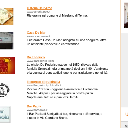
Osteria Dell'Arco
www.osteriaarco.it
Ristorante nel comune di Magliano di Tenna.
Casa De Mar
www.casademar.it
Il ristorante Casa De Mar, adagiato su una scogliera, offre
un ambiente piacevole e caratteristico.
Da Federico
www.dafederico.com
Lo chalet Da Federico nasce nel 1950, rilevato dalla
famiglia Spinozzi nella prima metà degli anni '90. L'ambiente
e la cucina si contraddistinguono per tradizione e genuinità.
il segreto di pulcinella
www.ilsegretodipulcinella.it
Piccolo Pizzeria Friggitoria Paninoteca a Civitanova
Marche, 40 posti per assaggiare la nostra pizza
Napoletana, fritture e panuozzi farciti.
Bar Paola
www.barpaola.it
U
Il Bar Paola di Senigallia è bar, ristorante self service, e
situato in Via Giordano Bruno.
M