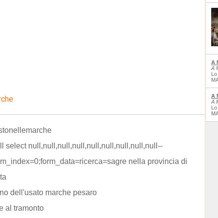
A 
A 
Lo
MA
A 
rche
A 
Lo
MA
stonellemarche
l select null,null,null,null,null,null,null,null,null--
m_index=0;form_data=ricerca=sagre nella provincia di
ta
no dell'usato marche pesaro
e al tramonto