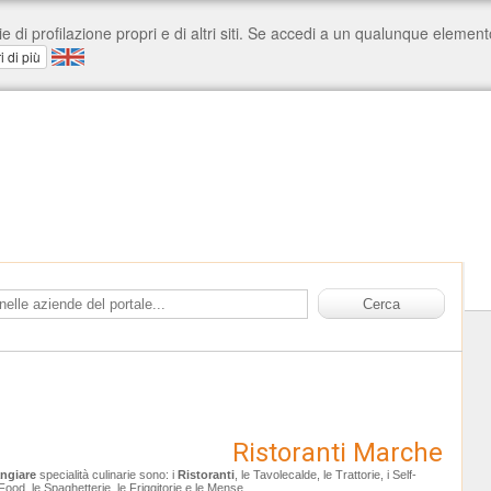
Ristoranti Marche
ngiare
specialità culinarie sono: i
Ristoranti
, le Tavolecalde, le Trattorie, i Self-
Food, le Spaghetterie, le Friggitorie e le Mense.