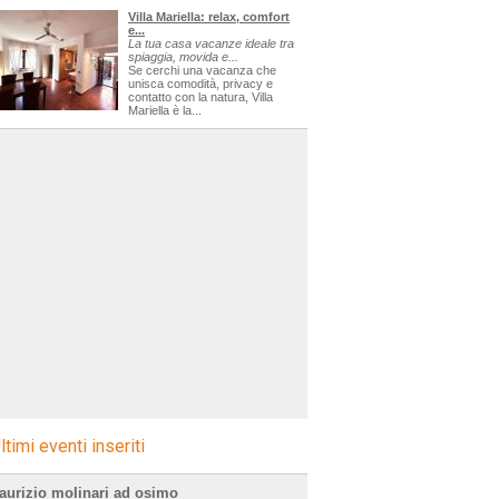
Villa Mariella: relax, comfort
e...
La tua casa vacanze ideale tra
spiaggia, movida e...
Se cerchi una vacanza che
unisca comodità, privacy e
contatto con la natura, Villa
Mariella è la...
ltimi eventi inseriti
aurizio molinari ad osimo