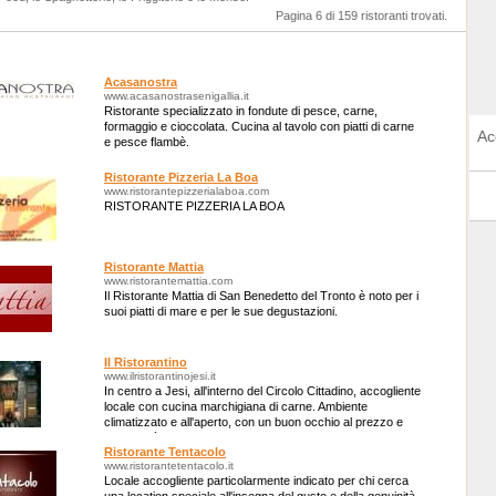
Pagina 6 di 159 ristoranti trovati.
Acasanostra
www.acasanostrasenigallia.it
Ristorante specializzato in fondute di pesce, carne,
formaggio e cioccolata. Cucina al tavolo con piatti di carne
Ac
e pesce flambè.
Ristorante Pizzeria La Boa
www.ristorantepizzerialaboa.com
RISTORANTE PIZZERIA LA BOA
Ristorante Mattia
www.ristorantemattia.com
Il Ristorante Mattia di San Benedetto del Tronto è noto per i
suoi piatti di mare e per le sue degustazioni.
Il Ristorantino
www.ilristorantinojesi.it
In centro a Jesi, all'interno del Circolo Cittadino, accogliente
locale con cucina marchigiana di carne. Ambiente
climatizzato e all'aperto, con un buon occhio al prezzo e
alla qualità.
Ristorante Tentacolo
www.ristorantetentacolo.it
Locale accogliente particolarmente indicato per chi cerca