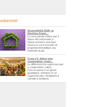
edazionali
Sostenibilità 2026: la
Direttiva Green...
La vera parola chiave per il
futuro del real estate e'...
Siamo entrati in una fase
storica in cui il concetto di
proprietà immobiliare sta
subendo la più...
Cosa c'e' dietro una
cooperativa: come...
La differenza tra supermercato
e cooperativa: valori,...
Fare la spesa è un gesto
quotidiano: entriamo in un
supermercato, riempiamo il
carrello e andiamo...