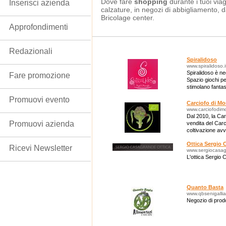
Dove fare
shopping
durante i tuoi viag
Inserisci azienda
calzature, in negozi di abbigliamento, da
Bricolage center.
Approfondimenti
Redazionali
Spiralidoso
www.spiralidoso.i
Spiralidoso è neg
Fare promozione
Spazio giochi pe
stimolano fantasi
artigianali anche
Promuovi evento
Carciofo di M
www.carciofodimo
Dal 2010, la Car
Promuovi azienda
vendita del Carc
coltivazione avv
climatiche, in ter
Ottica Sergio
Ricevi Newsletter
www.sergiocasa
L'ottica Sergio 
Quanto Basta
www.qbsenigallia.
Negozio di prodott