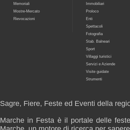
Memoriali
Immobiliari
Mostre-Mercato
Proloco
Rievocazioni
Enti
Spettacoli
Fotografia
Stab. Balneari
Sport
Villaggi turistici
Servizi e Aziende
Visite guidate
Strumenti
Sagre, Fiere, Feste ed Eventi della reg
Marche in Festa è il portale delle fest
Marche, un motore di ricerca per saper