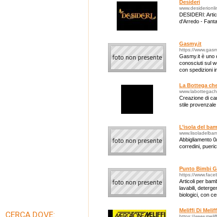
Desideri
www.desiderionl
DESIDERI: Artic
d'Arredo - Fant
Gasmy.it
https://www.gasm
Gasmy.it è uno d
conosciuti sul w
con spedizioni in
La Bottega ch
www.labottegac
Creazione di can
stile provenzal
L’isola del ba
www.lisoladelbam
Abbigliamento 0/
corredini, pueri
Punto Bimbi 
https://www.fac
Articoli per bamb
lavabili, deterge
biologici, con c
Meliffi Di Meli
CERCA DOVE:
https://www.meliff