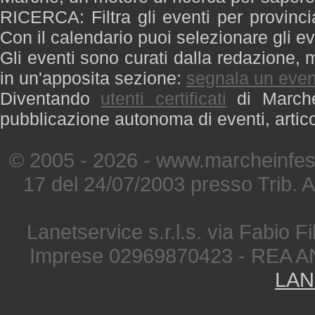
RICERCA: Filtra gli eventi per provinci
Con il calendario puoi selezionare gli ev
Gli eventi sono curati dalla redazione, m
in un'apposita sezione:
segnala un even
Diventando
utenti certificati
di Marche 
pubblicazione autonoma di eventi, artic
© 2005 - 2026 - www.marcheinfest
17 del 24/07/2003 presso Trib. 
Lanetservice s.r.l.s. via Fabio Fi
Imprese 02969870423 - REA A
LAN