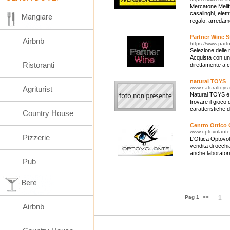
Mercatone Meliff
casalinghi, elett
Mangiare
regalo, arredame
riscaldamento.
Partner Wine S
Airbnb
https://www.part
Selezione delle 
Acquista con un s
Ristoranti
direttamente a c
verdicchio, spu
natural TOYS
Agriturist
www.naturaltoys.i
Natural TOYS è i
trovare il gioco 
caratteristiche d
Country House
educativo.
Centro Ottico
www.optovolante.
Pizzerie
L'Ottica Optovol
vendita di occhia
anche laboratori
Pub
Bere
Pag 1
<<
1
Airbnb