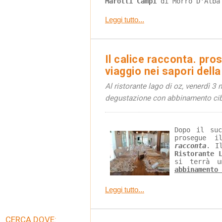
Marotti Campi
 di Morro D'Alba
Leggi tutto...
Il calice racconta. pros
viaggio nei sapori dell
Al ristorante lago di oz, venerdì 3
degustazione con abbinamento cib
Dopo il suc
prosegue i
racconta
. I
Ristorante 
si terrà 
abbinamento 
Leggi tutto...
CERCA DOVE: