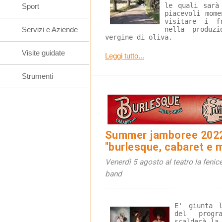
le quali sarà
Sport
piacevoli mome
visitare i f
Servizi e Aziende
nella produz
vergine di oliva.
Visite guidate
Leggi tutto...
Strumenti
Summer jamboree 2022
"burlesque, cabaret e 
Venerdì 5 agosto al teatro la fenic
band
E' giunta 
del progr
scalderà la