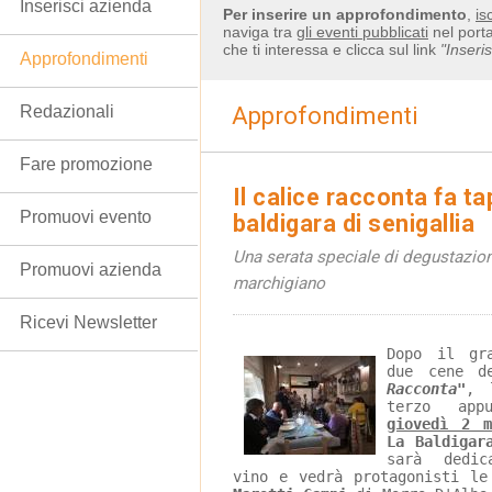
Inserisci azienda
Per inserire un approfondimento
,
is
naviga tra
gli eventi pubblicati
nel porta
che ti interessa e clicca sul link
"Inseri
Approfondimenti
Redazionali
Approfondimenti
Fare promozione
Il calice racconta fa ta
Promuovi evento
baldigara di senigallia
Una serata speciale di degustazion
Promuovi azienda
marchigiano
Ricevi Newsletter
Dopo il gr
due cene d
Racconta"
, 
terzo app
giovedì 2 m
La Baldigar
sarà dedic
vino e vedrà protagonisti le