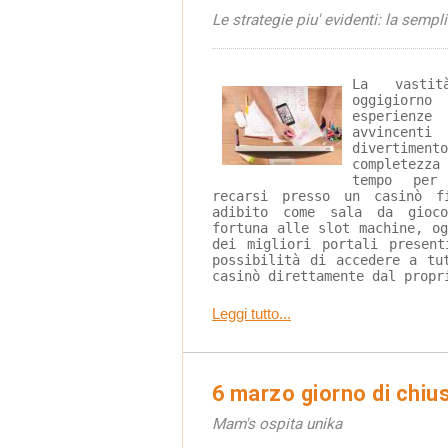
Le strategie piu' evidenti: la sempl
La vastit
oggigiorn
esperienze
avvincent
divertiment
completezza
tempo per 
recarsi presso un casinò f
adibito come sala da gioc
fortuna alle slot machine, o
dei migliori portali presen
possibilità di accedere a tu
casinò direttamente dal propr
Leggi tutto...
6 marzo giorno di chiu
Mam's ospita unika