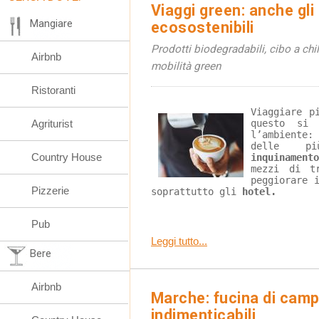
Viaggi green: anche gli
Mangiare
ecosostenibili
Prodotti biodegradabili, cibo a ch
Airbnb
mobilità green
Ristoranti
Viaggiare p
Agriturist
questo si 
l’ambiente:
delle 
Country House
inquinamento
mezzi di t
peggiorare 
Pizzerie
soprattutto gli 
hotel. 
Pub
Leggi tutto...
Bere
Airbnb
Marche: fucina di campi
indimenticabili