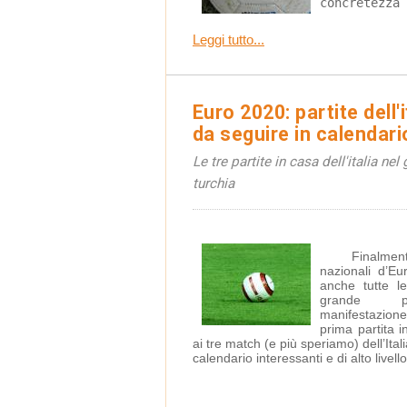
concretezza 
Leggi tutto...
Euro 2020: partite dell'i
da seguire in calendari
Le tre partite in casa dell'italia ne
turchia
	Finalmente la maggiore competizione per 
nazionali d’E
anche tutte le
grande pr
manifestazion
prima partita i
ai tre match (e più speriamo) dell’Ital
calendario interessanti e di alto livello