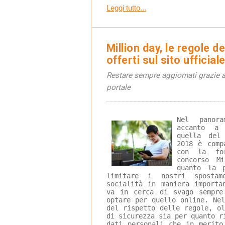
Leggi tutto...
Million day, le regole de
offerti sul sito ufficial
Restare sempre aggiornati grazie a
portale
Nel panora
accanto a 
quella del
2018 è comp
con la for
concorso M
quanto la 
limitare i nostri sposta
socialità in maniera importa
va in cerca di svago sempre
optare per quello online. Ne
del rispetto delle regole, o
di sicurezza sia per quanto r
dati personali che in merito