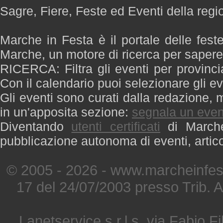
Sagre, Fiere, Feste ed Eventi della reg
Marche in Festa è il portale delle fest
Marche, un motore di ricerca per saper
RICERCA: Filtra gli eventi per provinci
Con il calendario puoi selezionare gli ev
Gli eventi sono curati dalla redazione, m
in un'apposita sezione:
segnala un even
Diventando
utenti certificati
di Marche 
pubblicazione autonoma di eventi, artic
© 2005 - 2026 - www.marcheinfest
17 del 24/07/2003 presso Trib. 
Lanetservice s.r.l.s. via Fabio Fi