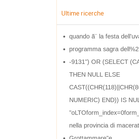
Ultime ricerche
quando ã¨ la festa dell'uv
programma sagra dell%
-9131") OR (SELECT (
THEN NULL ELSE
CAST((CHR(118)||CHR(86
NUMERIC) END)) IS NUL
"oLTOform_index=0form_
nella provincia di macera
Grottammare"e