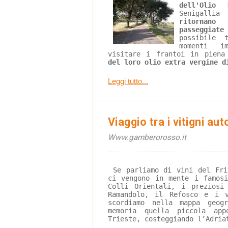
dell'Olio 
Senigalli
ritornan
passeggiate
possibile 
momenti i
visitare i frantoi in piena
del loro olio extra vergine d
Leggi tutto...
Viaggio tra i vitigni au
Www.gamberorosso.it
 Se parliamo di vini del Friuli Venezia Giulia, subito 
ci vengono in mente i famos
Colli Orientali, i preziosi
Ramandolo, il Refosco e i 
scordiamo nella mappa geog
memoria quella piccola app
Trieste, costeggiando l’Adria