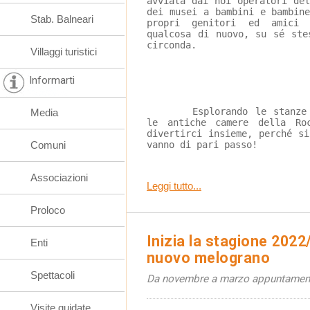
avviata dai noi operatori de
dei musei a bambini e bambin
Stab. Balneari
propri genitori ed amici 
qualcosa di nuovo, su sé ste
circonda.
Villaggi turistici
Informarti
	Esplorando le stanze del Museo Paolucci oppure 
Media
le antiche camere della Ro
divertirci insieme, perché s
Comuni
vanno di pari passo!
Associazioni
Leggi tutto...
Proloco
Inizia la stagione 2022
Enti
nuovo melograno
Spettacoli
Da novembre a marzo appuntamenti 
Visite guidate