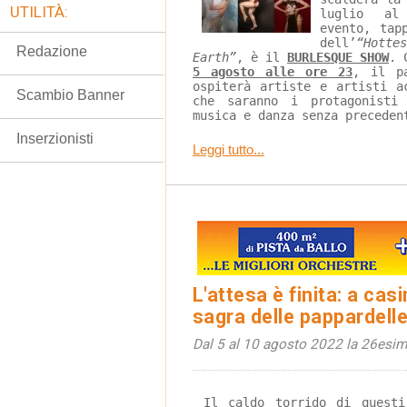
UTILITÀ:
luglio al
evento, tap
dell’
“Hott
Redazione
Earth”
, è il 
BURLESQUE SHOW
. 
5 agosto alle ore 23
, il p
ospiterà artiste e artisti a
Scambio Banner
che saranno i protagonisti
musica e danza senza preceden
Inserzionisti
Leggi tutto...
L'attesa è finita: a cas
sagra delle pappardelle
Dal 5 al 10 agosto 2022 la 26esim
 Il caldo torrido di questi giorni, rende ancora più 