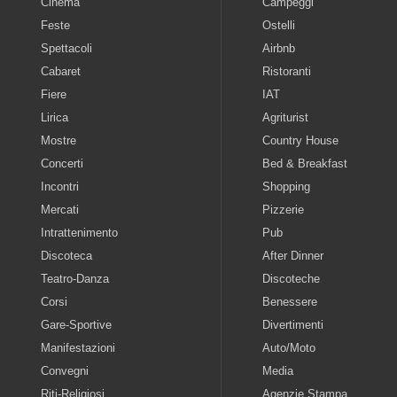
Cinema
Campeggi
Feste
Ostelli
Spettacoli
Airbnb
Cabaret
Ristoranti
Fiere
IAT
Lirica
Agriturist
Mostre
Country House
Concerti
Bed & Breakfast
Incontri
Shopping
Mercati
Pizzerie
Intrattenimento
Pub
Discoteca
After Dinner
Teatro-Danza
Discoteche
Corsi
Benessere
Gare-Sportive
Divertimenti
Manifestazioni
Auto/Moto
Convegni
Media
Riti-Religiosi
Agenzie Stampa