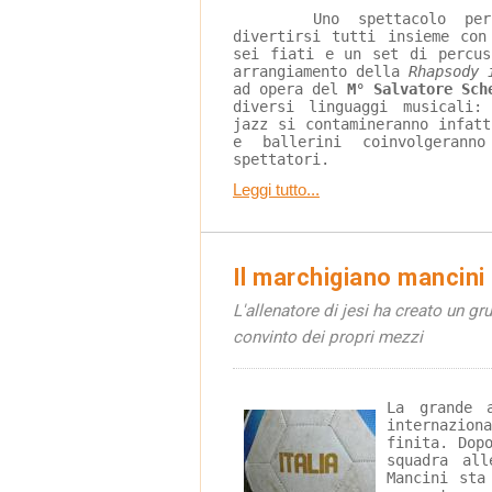
	Uno spettacolo per grandi e piccini, per 
divertirsi tutti insieme con
sei fiati e un set di percus
arrangiamento della 
Rhapsody 
ad opera del 
M° Salvatore
Sch
diversi linguaggi musicali:
jazz si contamineranno infat
e ballerini coinvolgerann
spettatori.
Leggi tutto...
Il marchigiano mancini c
L'allenatore di jesi ha creato un g
convinto dei propri mezzi
La grande 
internazio
finita. Dop
squadra all
Mancini sta