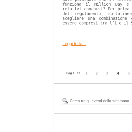
funziona il Million Day e
relativi concorsi? Per prima
del regolamento, sottoline
scegliere una combinazione
essere compresi tra l’1 e il 
Leggi tutto...
Pag 1
<<
1
2
3
4
5