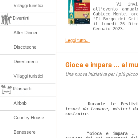
	Vi invitiamo a prendere parte 
Villaggi turistici
all'evento annua
Gabicce Monte, or
Divertirti
"Il Borgo dei Gri
il Lunedì 26 Dic
Gennaio 2023.
After Dinner
Leggi tutto...
Discoteche
Divertimenti
Gioca e impara ... al m
Una nuova iniziativa per i più picco
Villaggi turistici
Rilassarti
Airbnb
Durante le Festivi
tesori da trovare, misteri d
costruire
.
Country House
Benessere
	“
Gioca e impara … 