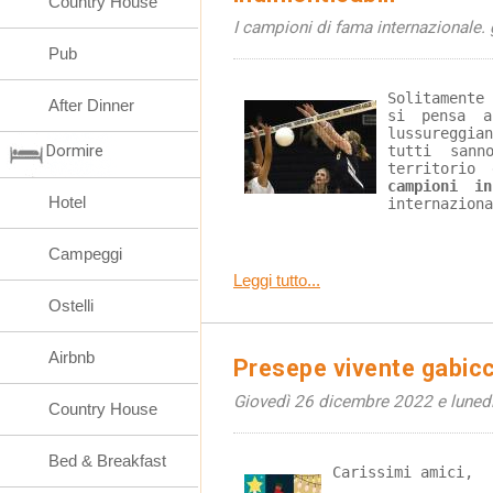
Country House
I campioni di fama internazionale. g
Pub
Solitamente
After Dinner
si pensa a
lussureggia
Dormire
tutti sann
territorio
campioni i
Hotel
internaziona
Campeggi
Leggi tutto...
Ostelli
Airbnb
Presepe vivente gabic
Giovedì 26 dicembre 2022 e lunedì
Country House
Bed & Breakfast