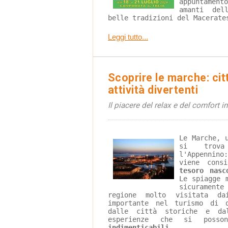
appuntamen
amanti del
belle tradizioni del Macerate
Leggi tutto...
Scoprire le marche: cit
attività divertenti
Il piacere del relax e del comfort i
Le Marche, 
si trova
l'Appennin
viene cons
tesoro nasc
Le spiagge 
sicurament
regione molto visitata d
importante nel turismo di 
dalle città storiche e da
esperienze che si poss
indimenticabili
.