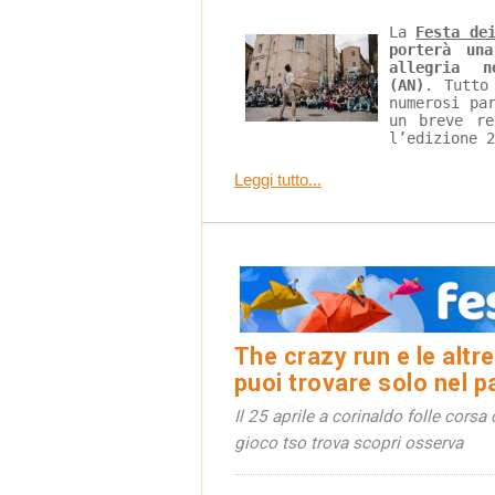
La 
Festa de
porterà un
allegria n
(AN)
. Tutto
numerosi pa
un breve re
l’edizione 2
Leggi tutto...
The crazy run e le altre 
puoi trovare solo nel p
Il 25 aprile a corinaldo folle cors
gioco tso trova scopri osserva