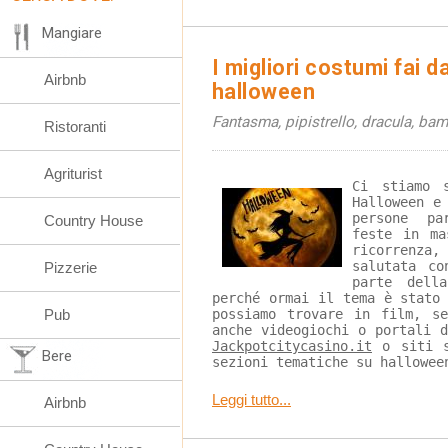
Mangiare
I migliori costumi fai d
Airbnb
halloween
Fantasma, pipistrello, dracula, b
Ristoranti
Agriturist
Ci stiamo 
Halloween e
persone pa
Country House
feste in ma
ricorrenza
salutata co
Pizzerie
parte della
perché ormai il tema è stato
Pub
possiamo trovare in film, s
anche videogiochi o portali 
Jackpotcitycasino.it
 o siti 
Bere
sezioni tematiche su hallowee
Leggi tutto...
Airbnb