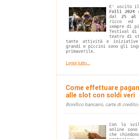
E' uscito i
Folli 2024
 
dal 
25 al
ricco ed e
sempre di p
festival di
teatro di s
tante attività e iniziativ
grandi e piccini sono gli ing
primaverile.
Leggi tutto...
Come effettuare pagam
alle slot con soldi veri
Bonifico bancario, carte di credito/
Con lo svi
online sono
che chiedon