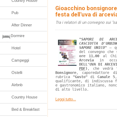
Country House
Gioacchino bonsignore 
Pub
festa dell'uva di arcevi
Tra i relatori di un convegno sui "sa
After Dinner
Dormire
"SAPORI DI ARC
CASCIOTTA D'URBI
SAPORE UNICO"
 – q
Hotel
del convegno che 
ore 11,00
 al Chi
Campeggi
Arcevia
 in occa
DELL'UVA DI ARCEV
PDF
)
, che vedrà 
Ostelli
Bonsignore
, caporedattore d
rubrica 
"Gusto"
 di 
Canale 5
qualificante, di indiscussa 
Airbnb
e gastronomico italiano, non
di alto livello.
Country House
Leggi tutto...
Bed & Breakfast