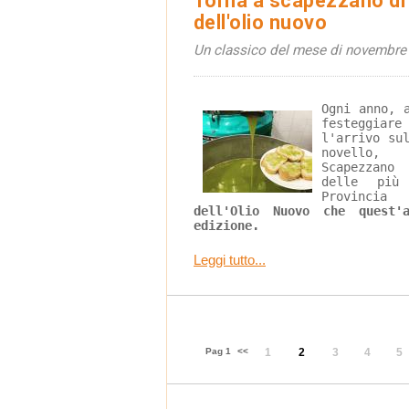
Torna a scapezzano di s
dell'olio nuovo
Un classico del mese di novembre s
Ogni anno, 
festeggiare
l'arrivo su
novello,
Scapezzano
delle più 
Provincia
dell'Olio Nuovo che quest'
edizione.
Leggi tutto...
Pag 1
<<
1
2
3
4
5