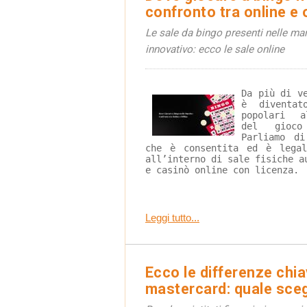
confronto tra online e 
Le sale da bingo presenti nelle ma
innovativo: ecco le sale online
Da più di v
è diventat
popolari a
del gioco
Parliamo di
che è consentita ed è legal
all’interno di sale fisiche a
e casinò online con licenza.
Leggi tutto...
Ecco le differenze chia
mastercard: quale sceg