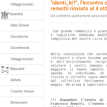
"identi_ki?", l'incontr
Villaggi turistici
remotti rinviato al 4 ot
Divertirti
Da collettivo parliamone associaz
After Dinner
 Con grande rammarico e grandi difficoltà organizzative 
e logistiche dobbiamo modi
Discoteche
tempistica del nostro ciclo d
Divertimenti
Nella convinzione che saret
ritrovarci e stare insieme p
Villaggi turistici
e dell’arricchimento reci
valutare i vostri impegni 
Rilassarti
maggiore ci hanno imposto 
agenda. Vi indichiamo, di
rivisto e corretto causa eme
Airbnb
dal collettivo Parliamone
maggio. Ma prima è importanti
Country House
!!! Rimandato l’evento di 
Benessere
Francesco Remotti. L’evento