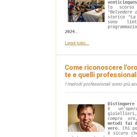
venticinque
lo scorso
"Belvedere 
storico 
"La
sono lie
programmazi
2024
.
Leggi tutto...
Come riconoscere l'oro 
te e quelli professional
I metodi professionali sono più ac
Distinguere
è un’oper
gioiellier
compro oro
metodi fai 
vero
. Chi p
è sicuro ch