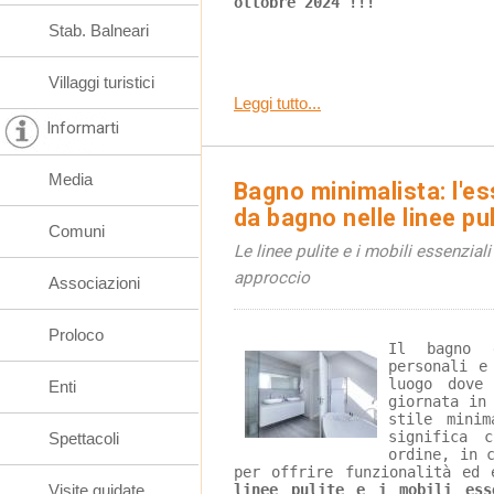
ottobre 2024 !!!
Stab. Balneari
Villaggi turistici
Leggi tutto...
Informarti
Media
Bagno minimalista: l'es
da bagno nelle linee pul
Comuni
Le linee pulite e i mobili essenziali
approccio
Associazioni
Proloco
Il bagno 
personali e
luogo dove
Enti
giornata in
stile minim
significa 
Spettacoli
ordine, in 
per offrire funzionalità ed 
Visite guidate
linee pulite e i mobili ess