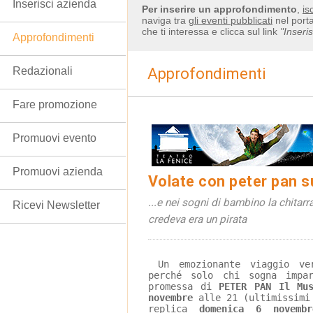
Inserisci azienda
Per inserire un approfondimento
,
is
naviga tra
gli eventi pubblicati
nel porta
che ti interessa e clicca sul link
"Inseri
Approfondimenti
Redazionali
Approfondimenti
Fare promozione
Promuovi evento
Promuovi azienda
Volate con peter pan su
...e nei sogni di bambino la chitarr
Ricevi Newsletter
credeva era un pirata
 Un emozionante viaggio verso l’isola che non c’è, 
perché solo chi sogna impa
promessa di 
PETER PAN Il Mus
novembre
 alle 21 (ultimissimi
replica 
domenica 6 novembr