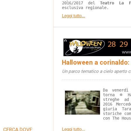
2016/2017 del 
Teatro La F
esclusiva regionale.
Leggi tutto...
Halloween a corinaldo: 
Un parco tematico a cielo aperto c
Da venerdì
torna ® Ha
streghe ad
2016 Merced
giuria Tar
storiche co
con The Hous
CERCA DOVE:
Leggi tutto...