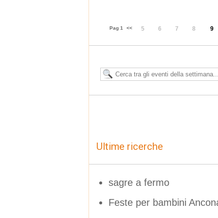
Pag 1
<<
5
6
7
8
9
Ultime ricerche
sagre a fermo
Feste per bambini Ancon