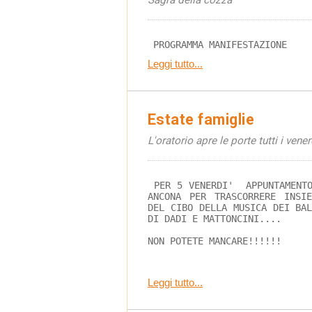
Sagra della cozza
 PROGRAMMA MANIFESTAZIONE
Leggi tutto...
Estate famiglie
L'oratorio apre le porte tutti i vener
 PER 5 VENERDI'  APPUNTAMENTO ALL'ORATORIO SALESIANO DI 
ANCONA PER TRASCORRERE INSI
DEL CIBO DELLA MUSICA DEI BA
DI DADI E MATTONCINI....
NON POTETE MANCARE!!!!!!
Leggi tutto...