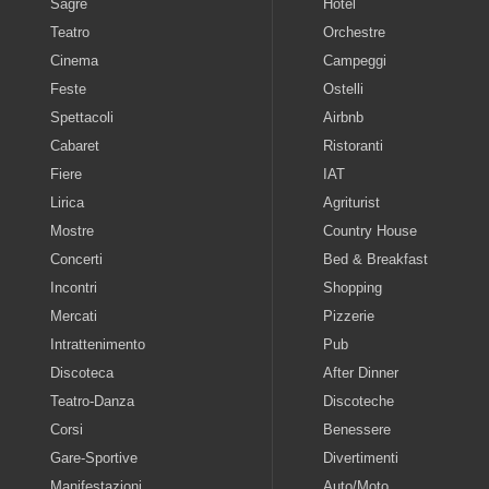
Sagre
Hotel
Teatro
Orchestre
Cinema
Campeggi
Feste
Ostelli
Spettacoli
Airbnb
Cabaret
Ristoranti
Fiere
IAT
Lirica
Agriturist
Mostre
Country House
Concerti
Bed & Breakfast
Incontri
Shopping
Mercati
Pizzerie
Intrattenimento
Pub
Discoteca
After Dinner
Teatro-Danza
Discoteche
Corsi
Benessere
Gare-Sportive
Divertimenti
Manifestazioni
Auto/Moto