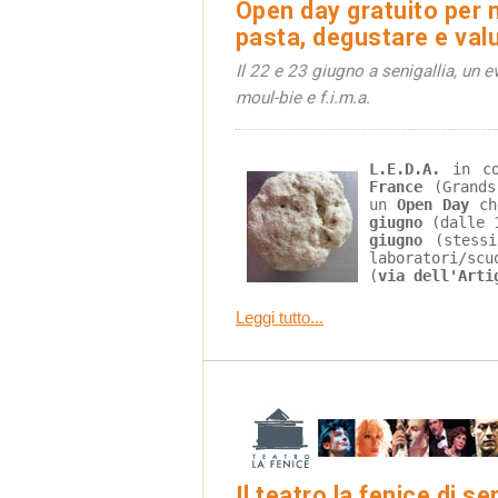
Open day gratuito per m
pasta, degustare e val
Il 22 e 23 giugno a senigallia, un e
moul-bie e f.i.m.a.
L.E.D.A.
 in co
France
 (Grands
un 
Open Day
 ch
giugno
 (dalle 
giugno
 (stess
laboratori/sc
(
via dell'Arti
Leggi tutto...
Il teatro la fenice di sen