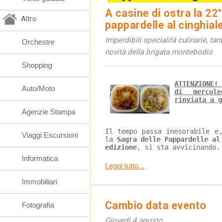
A casine di ostra la 22°
Altro
pappardelle al cinghial
Imperdibili specialità culinarie, tan
Orchestre
novità della brigata montebodio
Shopping
ATTENZIONE!
Auto/Moto
di mercol
rinviata a g
Agenzie Stampa
Il tempo passa inesorabile e
Viaggi Escursioni
la 
Sagra delle Pappardelle al
edizione
, si sta avvicinando.
Informatica
Leggi tutto...
Immobiliari
Cambio data evento
Fotografia
Giovedì 4 agosto