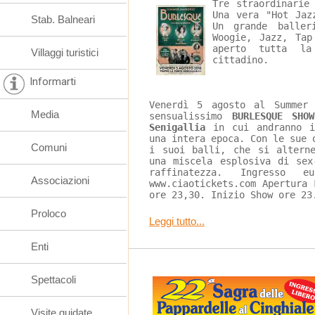
Tre straordinarie
Una vera "Hot Jaz
Stab. Balneari
Un grande baller
Woogie, Jazz, Tap
aperto tutta la
Villaggi turistici
cittadino.
Informarti
Venerdì 5 agosto al Summer
Media
sensualissimo 
BURLESQUE SHO
Senigallia
 in cui andranno i
una intera epoca. Con le sue 
Comuni
i suoi balli, che si altern
una miscela esplosiva di sex
raffinatezza. Ingresso 
Associazioni
www.ciaotickets.com Apertura
ore 23,30. Inizio Show ore 23
Proloco
Leggi tutto...
Enti
Spettacoli
Visite guidate