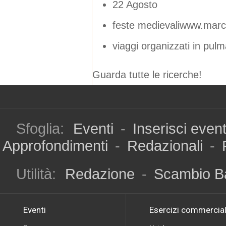
22 Agosto
feste medievaliwww.march
viaggi organizzati in pul
Guarda tutte le ricerche!
Sfoglia:
Eventi
-
Inserisci even
Approfondimenti
-
Redazionali
-
Utilità:
Redazione
-
Scambio B
Eventi
Esercizi commercial