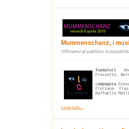
Mummenschanz, i musici
Offriranno al pubblico la possibili
fondatori
 And
Frassetto, Ber
compagnia 
Giov
Floriana Fras
Raffaella Matt
Leggi tutto...