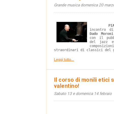
Grande musica domenica 20 marzo
PI
incontro d
Dado Moroni
con il pub
del jazz e
composizion
straordinari di classici del 
Leggi tutto...
Il corso di monili etici
valentino!
Sabato 13 e domenica 14 febraio