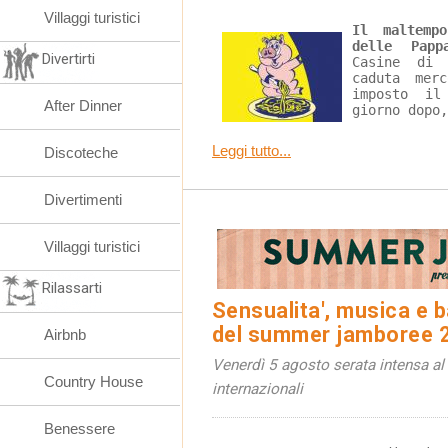
Villaggi turistici
Il maltemp
delle Papp
Divertirti
Casine di 
caduta mer
imposto i
After Dinner
giorno dopo,
Leggi tutto...
Discoteche
Divertimenti
Villaggi turistici
Rilassarti
Sensualita', musica e b
del summer jamboree 
Airbnb
Venerdì 5 agosto serata intensa al 
Country House
internazionali
Benessere