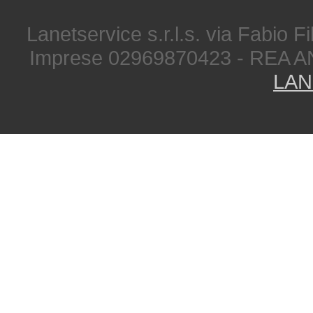
Lanetservice s.r.l.s. via Fabio Fi
Imprese 02969870423 - REA A
LAN