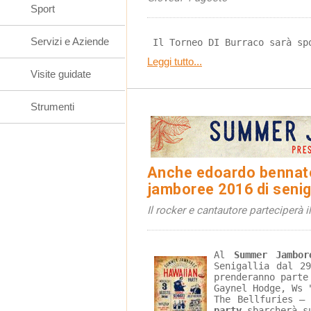
Sport
Servizi e Aziende
 Il Torneo DI Burraco sarà sp
Leggi tutto...
Visite guidate
Strumenti
Anche edoardo bennat
jamboree 2016 di senig
Il rocker e cantautore parteciperà i
Al 
Summer Jambor
Senigallia dal 2
prenderanno parte
Gaynel Hodge, Ws 
The Bellfuries – 
party
 sbarcherà s