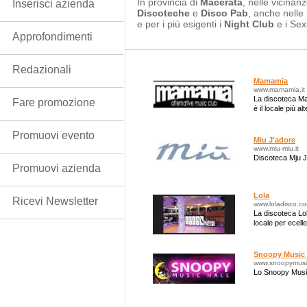
In provincia di
Macerata
, nelle vicinanz
Inserisci azienda
Discoteche
e
Disco Pab
, anche nelle
e per i più esigenti i
Night Club
e i Sex
Approfondimenti
Redazionali
Mamamia
www.mamamia.it
La discoteca Ma
Fare promozione
è il locale più a
Promuovi evento
Miu J'adore
www.miu-miu.it
Discoteca Mju J
Promuovi azienda
Lola
Ricevi Newsletter
www.loladisco.c
La discoteca Lol
locale per ecel
Snoopy Music 
www.snoopymusich
Lo Snoopy Music