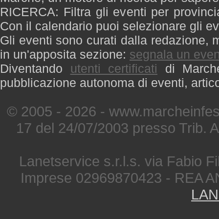
RICERCA: Filtra gli eventi per provinci
Con il calendario puoi selezionare gli ev
Gli eventi sono curati dalla redazione, m
in un'apposita sezione:
segnala un even
Diventando
utenti certificati
di Marche 
pubblicazione autonoma di eventi, artic
© 2005 - 2026 - www.marcheinfest
17 del 24/07/2003 presso Trib. 
Lanetservice s.r.l.s. via Fabio Fi
Imprese 02969870423 - REA A
LAN