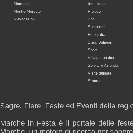
Memoriali
Immobiliari
Mostre-Mercato
Proloco
Rievocazioni
Enti
Spettacoli
Fotografia
Stab. Balneari
Sport
Villaggi turistici
Servizi e Aziende
Visite guidate
Strumenti
Sagre, Fiere, Feste ed Eventi della reg
Marche in Festa è il portale delle fest
Marche, un motore di ricerca per saper