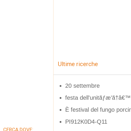
Ultime ricerche
20 settembre
festa dell'unitãƒæ’ã†â€™ 
È festival del fungo por
PI912K0D4-Q11
CERCA DOVE: