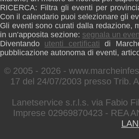
RICERCA: Filtra gli eventi per provinci
Con il calendario puoi selezionare gli ev
Gli eventi sono curati dalla redazione, m
in un'apposita sezione:
segnala un even
Diventando
utenti certificati
di Marche 
pubblicazione autonoma di eventi, artic
© 2005 - 2026 - www.marcheinfest
17 del 24/07/2003 presso Trib. 
Lanetservice s.r.l.s. via Fabio Fi
Imprese 02969870423 - REA A
LAN