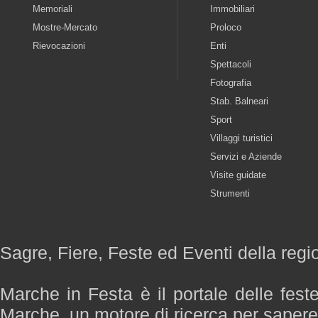
Memoriali
Immobiliari
Mostre-Mercato
Proloco
Rievocazioni
Enti
Spettacoli
Fotografia
Stab. Balneari
Sport
Villaggi turistici
Servizi e Aziende
Visite guidate
Strumenti
Sagre, Fiere, Feste ed Eventi della reg
Marche in Festa è il portale delle fest
Marche, un motore di ricerca per saper