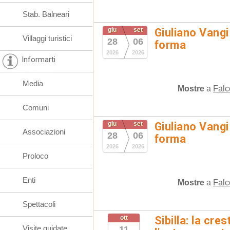
Stab. Balneari
giu
set
Giuliano Vangi
Villaggi turistici
28
06
forma
2026
2026
Informarti
Media
Mostre
a
Falc
Comuni
giu
set
Giuliano Vangi
Associazioni
28
06
forma
2026
2026
Proloco
Enti
Mostre
a
Falc
Spettacoli
ott
Sibilla: la cre
Visite guidate
11