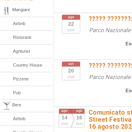
Mangiare
ago
????? ???????:
Airbnb
22
Parco Nazionale d
2026
Ristoranti
Es
Agriturist
set
????? ???????:
Country House
20
Parco Nazionale d
2026
Pizzerie
Es
Pub
Bere
ago
ago
Comunicato st
14
16
Street Festival
Airbnb
2026
2026
16 agosto 20