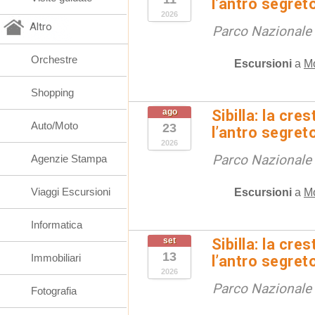
l’antro segret
2026
Altro
Parco Nazionale d
Orchestre
Escursioni
a
M
Shopping
ago
Sibilla: la cre
Auto/Moto
23
l’antro segret
2026
Parco Nazionale d
Agenzie Stampa
Viaggi Escursioni
Escursioni
a
M
Informatica
set
Sibilla: la cre
13
Immobiliari
l’antro segret
2026
Parco Nazionale d
Fotografia