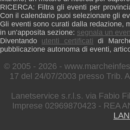
RICERCA: Filtra gli eventi per provinci
Con il calendario puoi selezionare gli ev
Gli eventi sono curati dalla redazione, m
in un'apposita sezione:
segnala un even
Diventando
utenti certificati
di Marche 
pubblicazione autonoma di eventi, artic
© 2005 - 2026 - www.marcheinfest
17 del 24/07/2003 presso Trib. 
Lanetservice s.r.l.s. via Fabio Fi
Imprese 02969870423 - REA A
LAN