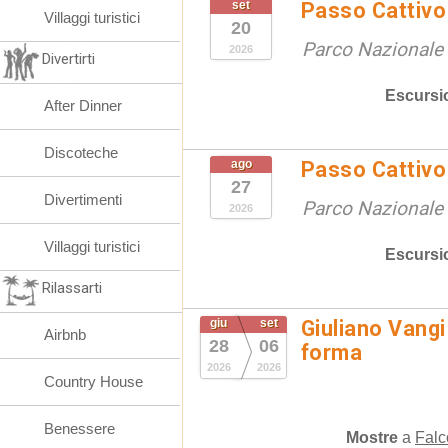
set
Passo Cattivo 
Villaggi turistici
20
Parco Nazionale d
2026
Divertirti
Escursi
After Dinner
Discoteche
ago
Passo Cattivo 
27
Divertimenti
Parco Nazionale d
2026
Villaggi turistici
Escursi
Rilassarti
giu
set
Giuliano Vangi
Airbnb
28
06
forma
2026
2026
Country House
Benessere
Mostre
a
Falc