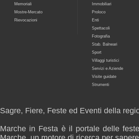
Memoriali
Immobiliari
Mostre-Mercato
Proloco
Rievocazioni
Enti
Spettacoli
Fotografia
Stab. Balneari
Sport
Villaggi turistici
Servizi e Aziende
Visite guidate
Strumenti
Sagre, Fiere, Feste ed Eventi della reg
Marche in Festa è il portale delle fest
Marche, un motore di ricerca per saper