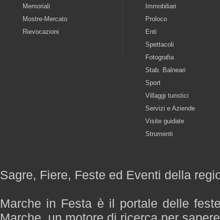
Memoriali
Immobiliari
Mostre-Mercato
Proloco
Rievocazioni
Enti
Spettacoli
Fotografia
Stab. Balneari
Sport
Villaggi turistici
Servizi e Aziende
Visite guidate
Strumenti
Sagre, Fiere, Feste ed Eventi della reg
Marche in Festa è il portale delle fest
Marche, un motore di ricerca per saper