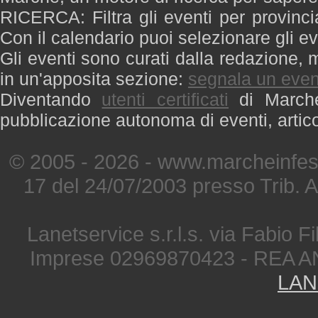
RICERCA: Filtra gli eventi per provinci
Con il calendario puoi selezionare gli ev
Gli eventi sono curati dalla redazione, m
in un'apposita sezione:
segnala un even
Diventando
utenti certificati
di Marche 
pubblicazione autonoma di eventi, artic
© 2005 - 2026 - www.marcheinfest
17 del 24/07/2003 presso Trib. 
Lanetservice s.r.l.s. via Fabio Fi
Imprese 02969870423 - REA A
LAN