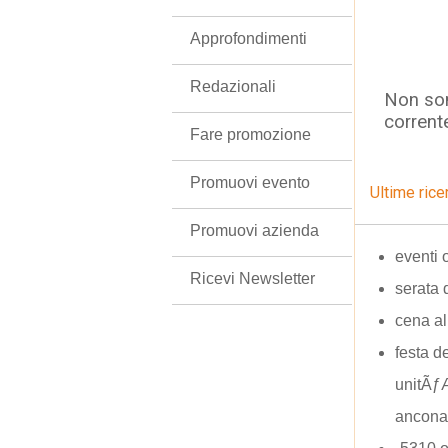
Approfondimenti
Redazionali
Non son
corrent
Fare promozione
Promuovi evento
Ultime rice
Promuovi azienda
eventi o
Ricevi Newsletter
serata 
cena al
festa de
unitÃ
ancona