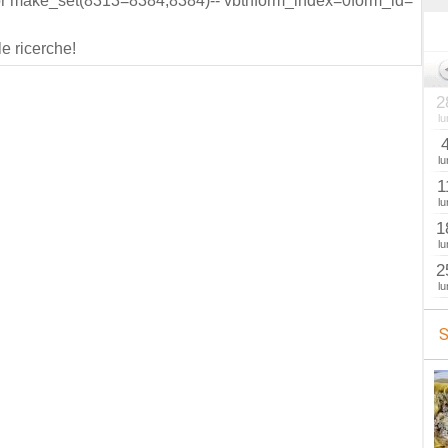
or make_set(8313=8384,8384)-- vbtnform_index=0form_id=
le ricerche!
2
lu
lu
1
lu
1
lu
2
lu
S