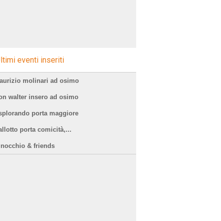
ltimi eventi inseriti
aurizio molinari ad osimo
on walter insero ad osimo
splorando porta maggiore
llotto porta comicità,...
inocchio & friends