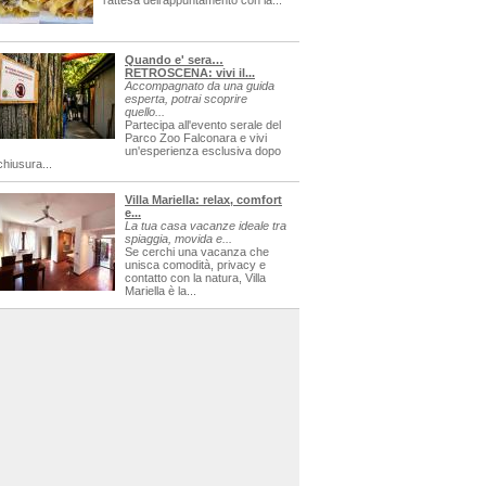
l'attesa dell'appuntamento con la...
Quando e' sera…
RETROSCENA: vivi il...
Accompagnato da una guida
esperta, potrai scoprire
quello...
Partecipa all'evento serale del
Parco Zoo Falconara e vivi
un'esperienza esclusiva dopo
chiusura...
Villa Mariella: relax, comfort
e...
La tua casa vacanze ideale tra
spiaggia, movida e...
Se cerchi una vacanza che
unisca comodità, privacy e
contatto con la natura, Villa
Mariella è la...