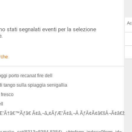
Ac
o stati segnalati eventi per la selezione
e.
rche
ggi porto recanat fire dell
di tango sulla spiaggia senigallia
 fresco
ll
ƒÆ’Ã†â€™Ãƒâ€ Ã¢â‚¬â„¢ÃƒÆ’Ã¢â‚¬Â ÃƒÂ¢Ã¢â€šÂ¬Ã¢â€žÂ¢