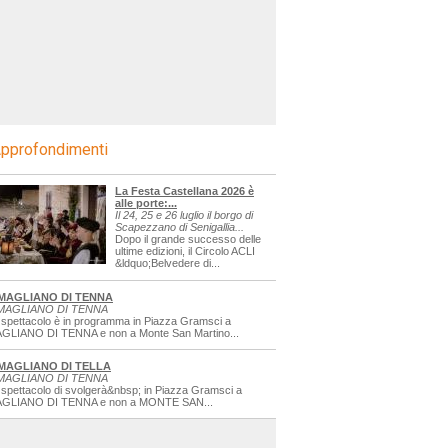
pprofondimenti
La Festa Castellana 2026 è
alle porte:...
Il 24, 25 e 26 luglio il borgo di
Scapezzano di Senigallia...
Dopo il grande successo delle
ultime edizioni, il Circolo ACLI
&ldquo;Belvedere di...
MAGLIANO DI TENNA
MAGLIANO DI TENNA
 spettacolo è in programma in Piazza Gramsci a
GLIANO DI TENNA e non a Monte San Martino...
MAGLIANO DI TELLA
MAGLIANO DI TENNA
 spettacolo di svolgerà&nbsp; in Piazza Gramsci a
GLIANO DI TENNA e non a MONTE SAN...