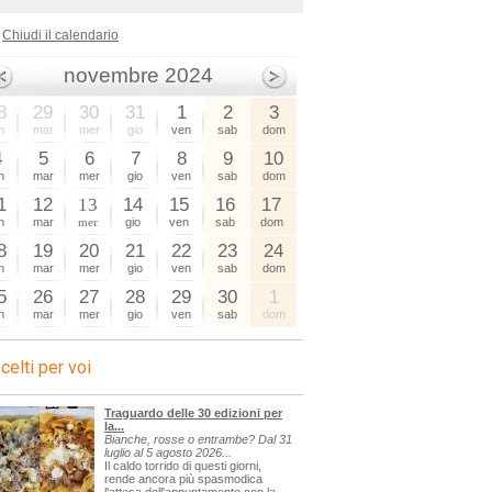
Chiudi il calendario
novembre 2024
8
29
30
31
1
2
3
n
mar
mer
gio
ven
sab
dom
4
5
6
7
8
9
10
n
mar
mer
gio
ven
sab
dom
1
12
13
14
15
16
17
n
mar
mer
gio
ven
sab
dom
8
19
20
21
22
23
24
n
mar
mer
gio
ven
sab
dom
5
26
27
28
29
30
1
n
mar
mer
gio
ven
sab
dom
celti per voi
Traguardo delle 30 edizioni per
la...
Bianche, rosse o entrambe? Dal 31
luglio al 5 agosto 2026...
Il caldo torrido di questi giorni,
rende ancora più spasmodica