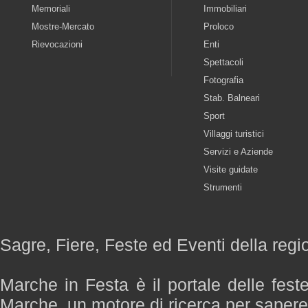
Memoriali
Immobiliari
Mostre-Mercato
Proloco
Rievocazioni
Enti
Spettacoli
Fotografia
Stab. Balneari
Sport
Villaggi turistici
Servizi e Aziende
Visite guidate
Strumenti
Sagre, Fiere, Feste ed Eventi della reg
Marche in Festa è il portale delle fest
Marche, un motore di ricerca per saper