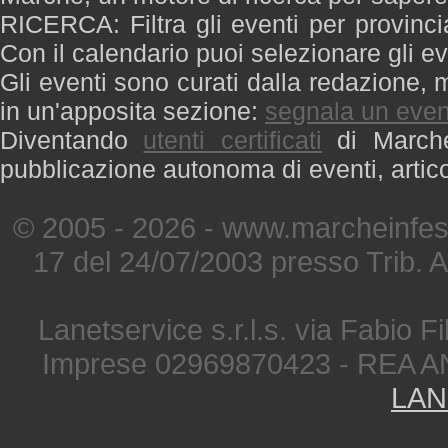
RICERCA: Filtra gli eventi per provinci
Con il calendario puoi selezionare gli ev
Gli eventi sono curati dalla redazione, m
in un'apposita sezione:
segnala un even
Diventando
utenti certificati
di Marche 
pubblicazione autonoma di eventi, artic
© 2005 - 2026 - www.marcheinfest
17 del 24/07/2003 presso Trib. 
Lanetservice s.r.l.s. via Fabio Fi
Imprese 02969870423 - REA A
LAN