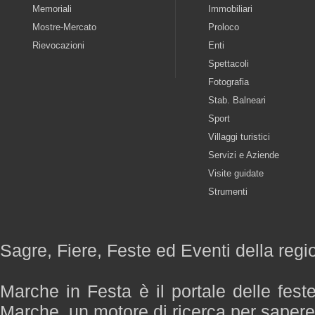
Memoriali
Immobiliari
Mostre-Mercato
Proloco
Rievocazioni
Enti
Spettacoli
Fotografia
Stab. Balneari
Sport
Villaggi turistici
Servizi e Aziende
Visite guidate
Strumenti
Sagre, Fiere, Feste ed Eventi della reg
Marche in Festa è il portale delle fest
Marche, un motore di ricerca per saper