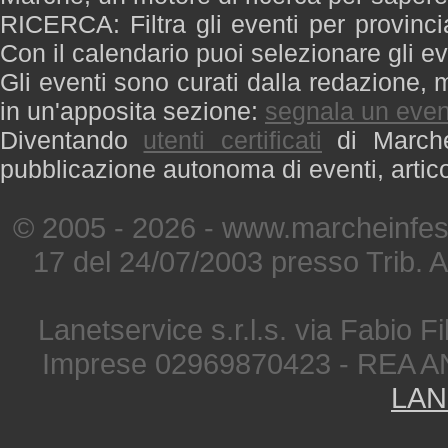
RICERCA: Filtra gli eventi per provinci
Con il calendario puoi selezionare gli ev
Gli eventi sono curati dalla redazione, m
in un'apposita sezione:
segnala un even
Diventando
utenti certificati
di Marche 
pubblicazione autonoma di eventi, artic
© 2005 - 2026 - www.marcheinfest
17 del 24/07/2003 presso Trib. 
Lanetservice s.r.l.s. via Fabio Fi
Imprese 02969870423 - REA A
LAN