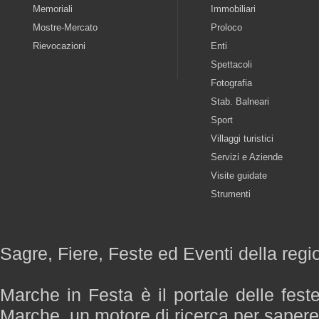
Memoriali
Immobiliari
Mostre-Mercato
Proloco
Rievocazioni
Enti
Spettacoli
Fotografia
Stab. Balneari
Sport
Villaggi turistici
Servizi e Aziende
Visite guidate
Strumenti
Sagre, Fiere, Feste ed Eventi della reg
Marche in Festa è il portale delle fest
Marche, un motore di ricerca per saper