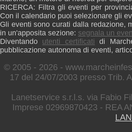
RICERCA: Filtra gli eventi per provinci
Con il calendario puoi selezionare gli ev
Gli eventi sono curati dalla redazione, m
in un'apposita sezione:
segnala un even
Diventando
utenti certificati
di Marche 
pubblicazione autonoma di eventi, artic
© 2005 - 2026 - www.marcheinfest
17 del 24/07/2003 presso Trib. 
Lanetservice s.r.l.s. via Fabio Fi
Imprese 02969870423 - REA A
LAN