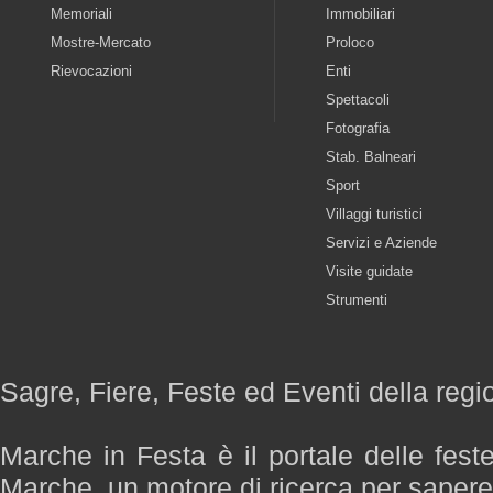
Memoriali
Immobiliari
Mostre-Mercato
Proloco
Rievocazioni
Enti
Spettacoli
Fotografia
Stab. Balneari
Sport
Villaggi turistici
Servizi e Aziende
Visite guidate
Strumenti
Sagre, Fiere, Feste ed Eventi della reg
Marche in Festa è il portale delle fest
Marche, un motore di ricerca per saper