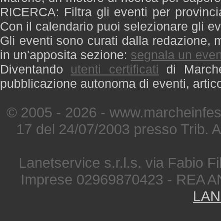
RICERCA: Filtra gli eventi per provinci
Con il calendario puoi selezionare gli ev
Gli eventi sono curati dalla redazione, m
in un'apposita sezione:
segnala un even
Diventando
utenti certificati
di Marche 
pubblicazione autonoma di eventi, artic
© 2005 - 2026 - www.marcheinfest
17 del 24/07/2003 presso Trib. 
Lanetservice s.r.l.s. via Fabio Fi
Imprese 02969870423 - REA A
LAN