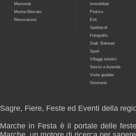
Memoriali
Immobiliari
Mostre-Mercato
Proloco
Rievocazioni
Enti
Spettacoli
Fotografia
Stab. Balneari
Sport
Villaggi turistici
Servizi e Aziende
Visite guidate
Strumenti
Sagre, Fiere, Feste ed Eventi della reg
Marche in Festa è il portale delle fest
Marche, un motore di ricerca per saper