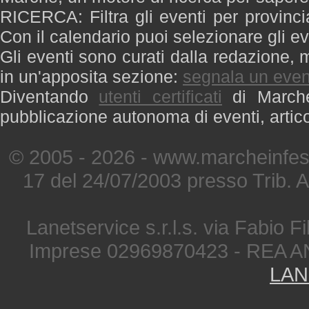
RICERCA: Filtra gli eventi per provinci
Con il calendario puoi selezionare gli ev
Gli eventi sono curati dalla redazione, m
in un'apposita sezione:
segnala un even
Diventando
utenti certificati
di Marche 
pubblicazione autonoma di eventi, artic
© 2005 - 2026 - www.marcheinfest
17 del 24/07/2003 presso Trib. 
Lanetservice s.r.l.s. via Fabio Fi
Imprese 02969870423 - REA A
LAN