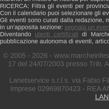
RICERCA: Filtra gli eventi per provinci
Con il calendario puoi selezionare gli ev
Gli eventi sono curati dalla redazione, m
in un'apposita sezione:
segnala un even
Diventando
utenti certificati
di Marche 
pubblicazione autonoma di eventi, artic
© 2005 - 2026 - www.marcheinfest
17 del 24/07/2003 presso Trib. 
Lanetservice s.r.l.s. via Fabio Fi
Imprese 02969870423 - REA A
LAN