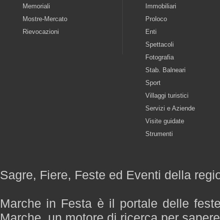
Memoriali
Immobiliari
Mostre-Mercato
Proloco
Rievocazioni
Enti
Spettacoli
Fotografia
Stab. Balneari
Sport
Villaggi turistici
Servizi e Aziende
Visite guidate
Strumenti
Sagre, Fiere, Feste ed Eventi della reg
Marche in Festa è il portale delle fest
Marche, un motore di ricerca per saper