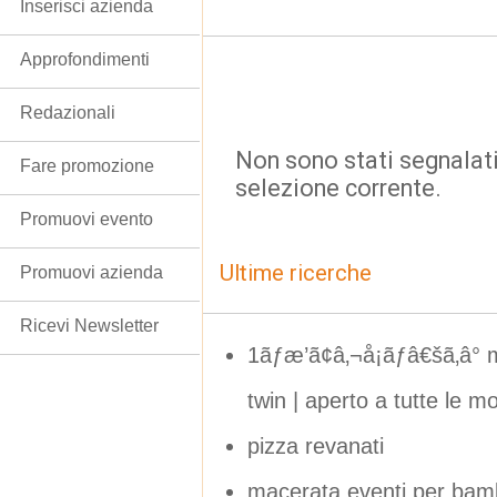
Inserisci azienda
Approfondimenti
Redazionali
Non sono stati segnalati
Fare promozione
selezione corrente.
Promuovi evento
Ultime ricerche
Promuovi azienda
Ricevi Newsletter
1ãƒæ’ã¢â‚¬å¡ãƒâ€šã‚â° mot
twin | aperto a tutte le m
pizza revanati
macerata eventi per bamb