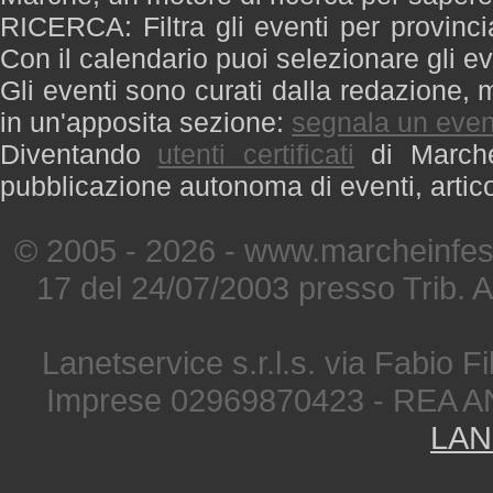
RICERCA: Filtra gli eventi per provinci
Con il calendario puoi selezionare gli ev
Gli eventi sono curati dalla redazione, m
in un'apposita sezione:
segnala un even
Diventando
utenti certificati
di Marche 
pubblicazione autonoma di eventi, artic
© 2005 - 2026 - www.marcheinfest
17 del 24/07/2003 presso Trib. 
Lanetservice s.r.l.s. via Fabio Fi
Imprese 02969870423 - REA A
LAN