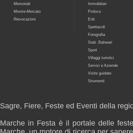
Memoriali
Immobiliari
Mostre-Mercato
Proloco
Rievocazioni
Enti
Spettacoli
Fotografia
Stab. Balneari
Sport
Villaggi turistici
Servizi e Aziende
Visite guidate
Strumenti
Sagre, Fiere, Feste ed Eventi della reg
Marche in Festa è il portale delle fest
Marche, un motore di ricerca per saper