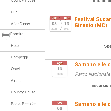
Country House
Intratten
Pub
ago
gen
Festival Suda
05
13
After Dinner
Ginesio (MC)
2026
2027
Dormire
Hotel
Spe
Campeggi
ago
Sarnano e le 
16
Ostelli
Parco Nazionale d
2026
Airbnb
Escursion
Country House
set
Sarnano e le 
Bed & Breakfast
06