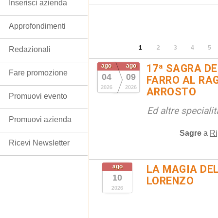
Inserisci azienda
Approfondimenti
1
2
3
4
5
Redazionali
ago
ago
17ª SAGRA DE
Fare promozione
04
09
FARRO AL RAG
2026
2026
ARROSTO
Promuovi evento
Ed altre special
Promuovi azienda
Sagre
a
Ri
Ricevi Newsletter
ago
LA MAGIA DE
10
LORENZO
2026