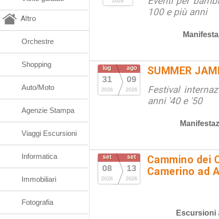
Eventi per bambin
2026
100 e più anni
Altro
Manifesta
Orchestre
Shopping
lug
ago
SUMMER JAM
31
09
Auto/Moto
Festival interna
2026
2026
anni '40 e '50
Agenzie Stampa
Manifestaz
Viaggi Escursioni
Informatica
set
set
Cammino dei C
08
13
Camerino ad 
Immobiliari
2026
2026
Fotografia
Escursioni