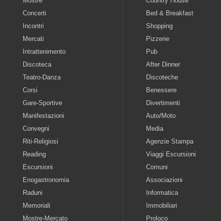
Mostre
Country House
Concerti
Bed & Breakfast
Incontri
Shopping
Mercati
Pizzerie
Intrattenimento
Pub
Discoteca
After Dinner
Teatro-Danza
Discoteche
Corsi
Benessere
Gare-Sportive
Divertimenti
Manifestazioni
Auto/Moto
Convegni
Media
Riti-Religiosi
Agenzie Stampa
Reading
Viaggi Escursioni
Escursioni
Comuni
Enogastronomia
Associazioni
Raduni
Informatica
Memoriali
Immobiliari
Mostre-Mercato
Proloco