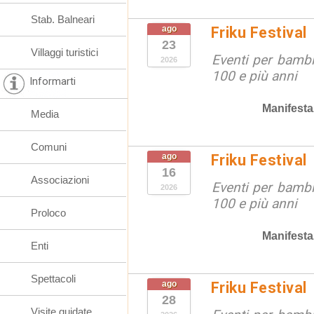
Stab. Balneari
ago
Friku Festival
23
Villaggi turistici
Eventi per bambin
2026
100 e più anni
Informarti
Manifesta
Media
Comuni
ago
Friku Festival
16
Associazioni
Eventi per bambin
2026
100 e più anni
Proloco
Manifesta
Enti
Spettacoli
ago
Friku Festival
28
Visite guidate