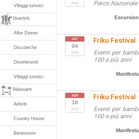
Parco Nazionale d
2026
Villaggi turistici
Escursion
Divertirti
After Dinner
set
Friku Festival
04
Discoteche
Eventi per bambin
2026
100 e più anni
Divertimenti
Manifesta
Villaggi turistici
Rilassarti
ago
Friku Festival
18
Airbnb
Eventi per bambin
2026
100 e più anni
Country House
Manifesta
Benessere