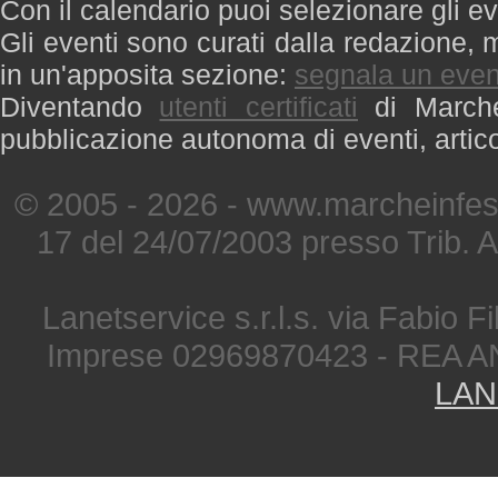
Con il calendario puoi selezionare gli ev
Gli eventi sono curati dalla redazione, m
in un'apposita sezione:
segnala un even
Diventando
utenti certificati
di Marche 
pubblicazione autonoma di eventi, artic
© 2005 - 2026 - www.marcheinfest
17 del 24/07/2003 presso Trib. 
Lanetservice s.r.l.s. via Fabio Fi
Imprese 02969870423 - REA A
LAN