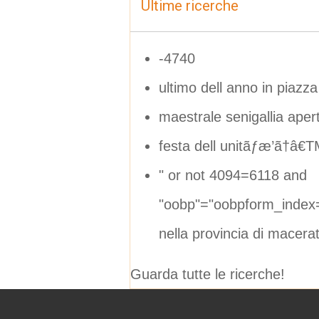
Ultime ricerche
-4740
ultimo dell anno in piazza
maestrale senigallia ape
festa dell unitãƒæ’ã†â€
" or not 4094=6118 and
"oobp"="oobpform_index
nella provincia di macera
Guarda tutte le ricerche!