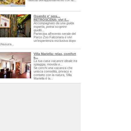
l'attesa dell'appuntamento con la...
Quando e' sera…
RETROSCENA: vivi il...
Accompagnato da una guida
esperta, potrai scoprire
quello...
Partecipa all'evento serale del
Parco Zoo Falconara e vivi
un'esperienza esclusiva dopo
chiusura...
Villa Mariella: relax, comfort
e...
La tua casa vacanze ideale tra
spiaggia, movida e...
Se cerchi una vacanza che
unisca comodità, privacy e
contatto con la natura, Villa
Mariella è la...