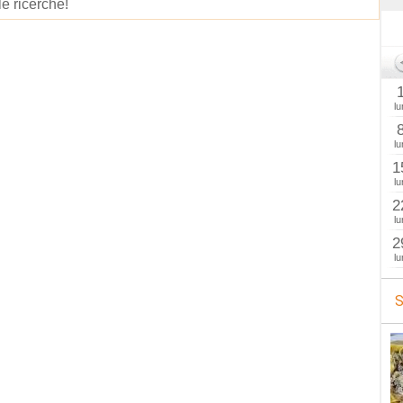
le ricerche!
lu
lu
1
lu
2
lu
2
lu
S