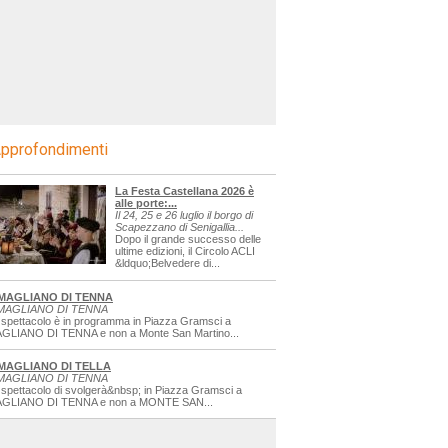
pprofondimenti
La Festa Castellana 2026 è
alle porte:...
Il 24, 25 e 26 luglio il borgo di
Scapezzano di Senigallia...
Dopo il grande successo delle
ultime edizioni, il Circolo ACLI
&ldquo;Belvedere di...
MAGLIANO DI TENNA
MAGLIANO DI TENNA
 spettacolo è in programma in Piazza Gramsci a
GLIANO DI TENNA e non a Monte San Martino...
MAGLIANO DI TELLA
MAGLIANO DI TENNA
 spettacolo di svolgerà&nbsp; in Piazza Gramsci a
GLIANO DI TENNA e non a MONTE SAN...