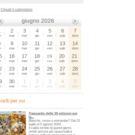
Chiudi il calendario
giugno 2026
1
2
3
4
5
6
7
n
mar
mer
gio
ven
sab
dom
8
9
10
11
12
13
14
n
mar
mer
gio
ven
sab
dom
5
16
17
18
19
20
21
n
mar
mer
gio
ven
sab
dom
2
23
24
25
26
27
28
n
mar
mer
gio
ven
sab
dom
9
30
1
2
3
4
5
n
mar
mer
gio
ven
sab
dom
celti per voi
Traguardo delle 30 edizioni per
la...
Bianche, rosse o entrambe? Dal 31
luglio al 5 agosto 2026...
Il caldo torrido di questi giorni,
rende ancora più spasmodica