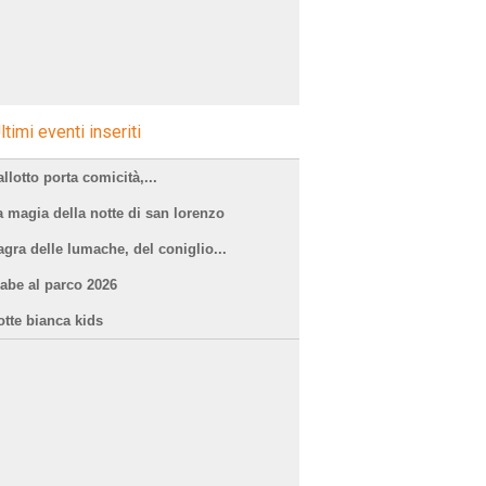
ltimi eventi inseriti
llotto porta comicità,...
a magia della notte di san lorenzo
agra delle lumache, del coniglio...
iabe al parco 2026
otte bianca kids