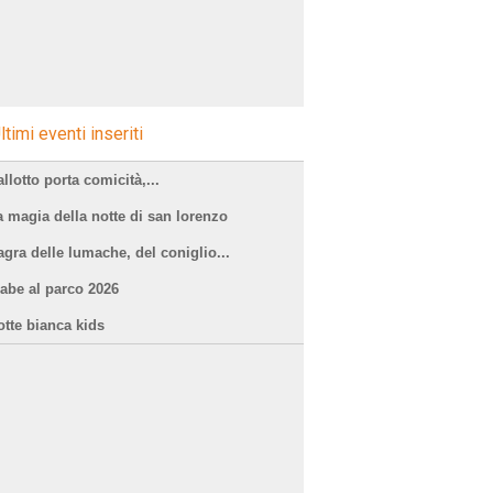
ltimi eventi inseriti
llotto porta comicità,...
a magia della notte di san lorenzo
agra delle lumache, del coniglio...
iabe al parco 2026
otte bianca kids