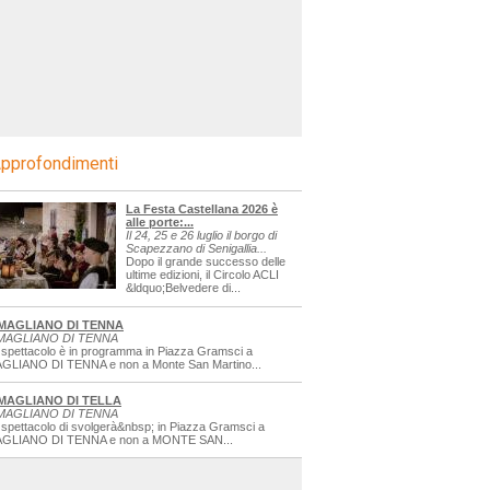
pprofondimenti
La Festa Castellana 2026 è
alle porte:...
Il 24, 25 e 26 luglio il borgo di
Scapezzano di Senigallia...
Dopo il grande successo delle
ultime edizioni, il Circolo ACLI
&ldquo;Belvedere di...
MAGLIANO DI TENNA
MAGLIANO DI TENNA
 spettacolo è in programma in Piazza Gramsci a
GLIANO DI TENNA e non a Monte San Martino...
MAGLIANO DI TELLA
MAGLIANO DI TENNA
 spettacolo di svolgerà&nbsp; in Piazza Gramsci a
GLIANO DI TENNA e non a MONTE SAN...