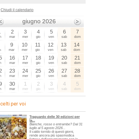
Chiudi il calendario
giugno 2026
1
2
3
4
5
6
7
n
mar
mer
gio
ven
sab
dom
8
9
10
11
12
13
14
n
mar
mer
gio
ven
sab
dom
5
16
17
18
19
20
21
n
mar
mer
gio
ven
sab
dom
2
23
24
25
26
27
28
n
mar
mer
gio
ven
sab
dom
9
30
1
2
3
4
5
n
mar
mer
gio
ven
sab
dom
celti per voi
Traguardo delle 30 edizioni per
la...
Bianche, rosse o entrambe? Dal 31
luglio al 5 agosto 2026...
Il caldo torrido di questi giorni,
rende ancora più spasmodica