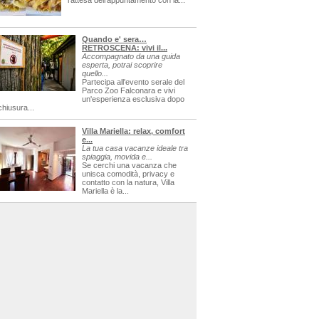
l'attesa dell'appuntamento con la...
Quando e' sera…
RETROSCENA: vivi il...
Accompagnato da una guida
esperta, potrai scoprire
quello...
Partecipa all'evento serale del
Parco Zoo Falconara e vivi
un'esperienza esclusiva dopo
chiusura...
Villa Mariella: relax, comfort
e...
La tua casa vacanze ideale tra
spiaggia, movida e...
Se cerchi una vacanza che
unisca comodità, privacy e
contatto con la natura, Villa
Mariella è la...