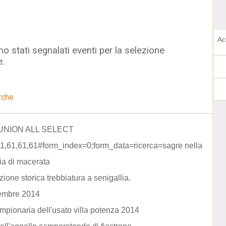
Ac
o stati segnalati eventi per la selezione
e.
rche
 UNION ALL SELECT
1,61,61,61#form_index=0;form_data=ricerca=sagre nella
ia di macerata
zione storica trebbiatura a senigallia.
tembre 2014
ampionaria dell'usato villa potenza 2014