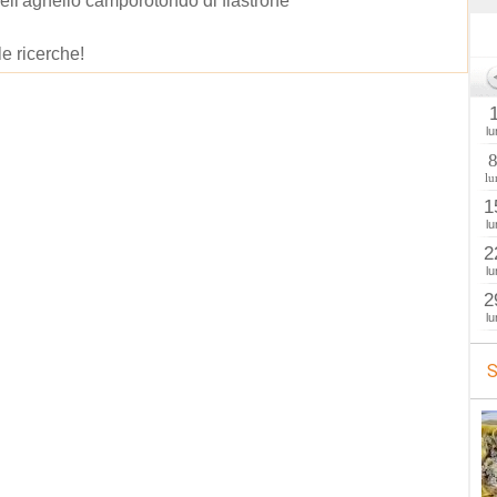
ell'agnello camporotondo di fiastrone
le ricerche!
lu
lu
1
lu
2
lu
2
lu
S