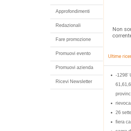
Approfondimenti
Redazionali
Non son
corrent
Fare promozione
Promuovi evento
Ultime rice
Promuovi azienda
-1298'
Ricevi Newsletter
61,61,6
provinc
rievoca
26 set
fiera c